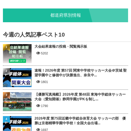
都道府県別情報
今週の人気記事ベスト10
大会結果速報の投稿・閲覧掲示板
1
5202
速報！2026年度 第57回 関東中学校サッカー大会＠茨城 聖
2
望学園中と修徳中が決勝進出、奈良中...
1801
【優勝写真掲載】2026年度 第48回 東海中学総体サッカー
3
大会（愛知開催）静岡学園がPKを制し...
1790
2026年度 第75回近畿中学総合体育大会 サッカーの部 優
4
勝は京都精華学園中学校！全国大会出場...
1697