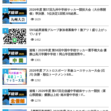
2026年度 第57回九州中学校サッカー競技大会（大分県開
5
催）準決勝、5位決定1回戦 8/8結果...
1629
SNS結果速報グループ参加者募集中！激アツ！盛り上がっ
6
ています
1452
速報！2026年度 第58回中国中学校サッカー選手権大会 優
7
勝は高川学園中学校！岡山学芸館清秀中...
1301
2026年度 アストロスポーツ 和倉ユースサッカー大会 (石
8
川) 決勝・順位トーナメント8/8...
1292
速報！2026年度 第47回北信越中学総体サッカー競技（富
9
山県開催）優勝は上松･南木曽中学校！F...
1278