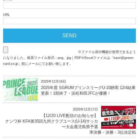
URL
※ファイル添付機能が使用できるよう
になりました。推奨ファイル形式：png、jpg｜PDFやExcelファイルは「
kanri@green-
card.co.jp
」宛にメールにてお願い致します。
2025年12月16日
2025年度 SGRUMプリンスリーグU-10静岡 12/4結果
更新！1部終了・浜松和田JFCが優勝！
2025年12月17日
【12/20 LIVE配信のお知らせ】
ナンワ杯 KFA第35回九州クラブユース(U-14)サッカ
ー大会鹿児島県予選
準決勝・決勝・3位決定戦