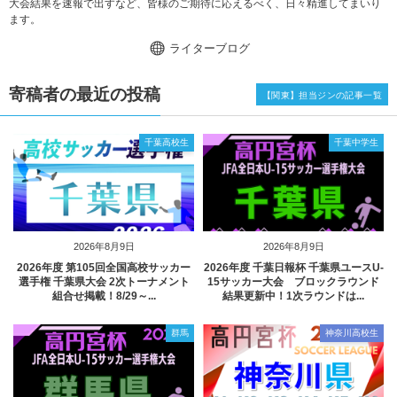
大会結果を速報で出すなど、皆様のご期待に応えるべく、日々精進してまいり
ます。
ライターブログ
寄稿者の最近の投稿
【関東】担当ジンの記事一覧
千葉高校生
千葉中学生
2026年8月9日
2026年8月9日
2026年度 第105回全国高校サッカー
2026年度 千葉日報杯 千葉県ユースU-
選手権 千葉県大会 2次トーナメント
15サッカー大会 ブロックラウンド
組合せ掲載！8/29～...
結果更新中！1次ラウンドは...
群馬
神奈川高校生