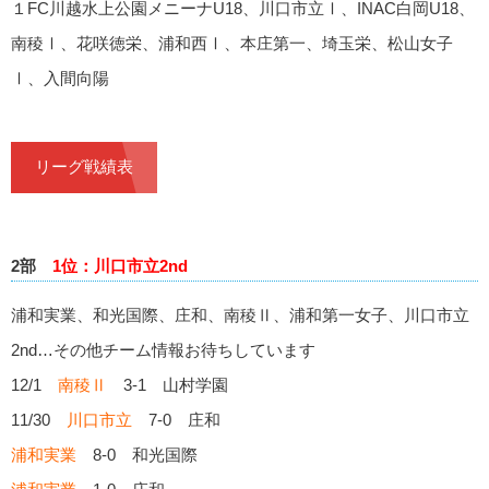
１FC川越水上公園メニーナU18、川口市立Ⅰ、INAC白岡U18、
南稜Ⅰ、花咲徳栄、浦和西Ⅰ、本庄第一、埼玉栄、松山女子
Ⅰ、入間向陽
リーグ戦績表
2部
1位：川口市立2nd
浦和実業、和光国際、庄和、南稜Ⅱ、浦和第一女子、川口市立
2nd…その他チーム情報お待ちしています
12/1
南稜Ⅱ
3-1 山村学園
11/30
川口市立
7-0 庄和
浦和実業
8-0 和光国際