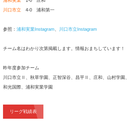
浦和実業
1-0 庄和
川口市立
4-0 浦和第一
参照：
浦和実業Instagram
、
川口市立Instagram
チーム名はわかり次第掲載します。情報おまちしています！
昨年度参加チーム
川口市立Ⅱ、秋草学園、正智深谷、昌平Ⅱ、庄和、山村学園、
和光国際、浦和実業学園
リーグ戦績表