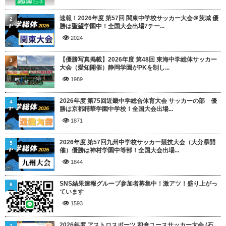
速報！2026年度 第57回 関東中学校サッカー大会＠茨城 優
2
勝は聖望学園中！全国大会出場7チー...
2024
【優勝写真掲載】2026年度 第48回 東海中学総体サッカー
3
大会（愛知開催）静岡学園がPKを制し...
1989
2026年度 第75回近畿中学総合体育大会 サッカーの部 優
4
勝は京都精華学園中学校！全国大会出場...
1871
2026年度 第57回九州中学校サッカー競技大会（大分県開
5
催）優勝は神村学園中等部！全国大会出場...
1844
SNS結果速報グループ参加者募集中！激アツ！盛り上がっ
6
ています
1593
2026年度 アストロスポーツ 和倉ユースサッカー大会 (石
7