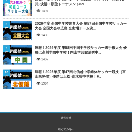
川) 決勝・順位トーナメント8/9...
1497
2026年度 全国中学校体育大会 第57回全国中学校サッカー
8
大会 全国大会＠広島 全出場チーム決...
1439
速報！2026年度 第58回中国中学校サッカー選手権大会 優
9
勝は高川学園中学校！岡山学芸館清秀中...
1407
速報！2026年度 第47回北信越中学総体サッカー競技（富
10
山県開催）優勝は上松･南木曽中学校！F...
1384
運営会社
初めての方へ