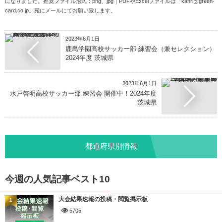
になりました。推奨ファイル形式：png、jpg｜PDFやExcelファイルは「
kanri@green-
card.co.jp
」宛にメールにてお願い致します。
2023年6月1日
鹿島学園高校サッカー部 練習会（兼セレクション）
2024年度 茨城県
2023年6月1日
水戸啓明高校サッカー部 練習会 開催中！2024年度
茨城県
都道府県別情報
今週の人気記事ベスト10
大会結果速報の投稿・閲覧掲示板
1
5705