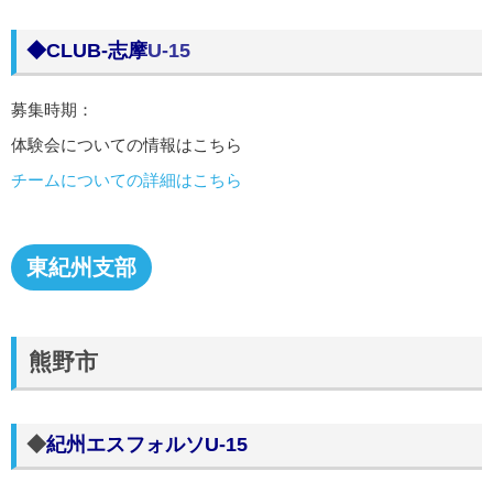
◆CLUB-志摩
U-15
募集時期：
体験会についての情報はこちら
チームについての詳細はこちら
東紀州支部
熊野市
◆
紀州エスフォルソU-15