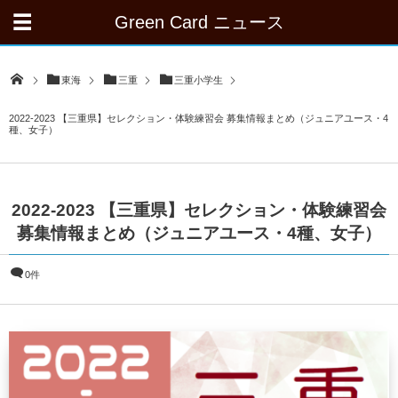
Green Card ニュース
東海
三重
三重小学生
2022-2023 【三重県】セレクション・体験練習会 募集情報まとめ（ジュニアユース・4
種、女子）
2022-2023 【三重県】セレクション・体験練習会
募集情報まとめ（ジュニアユース・4種、女子）
0件