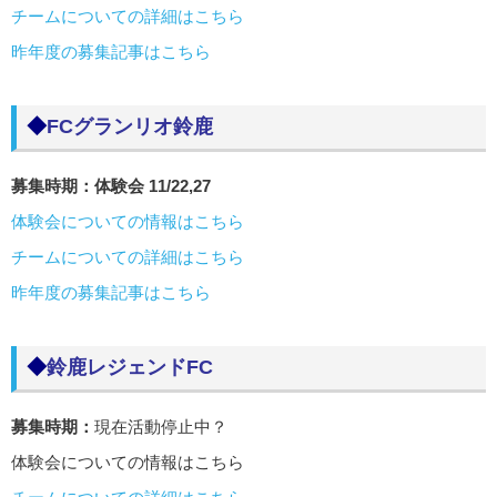
チームについての詳細はこちら
昨年度の募集記事はこちら
◆
FCグランリオ鈴鹿
募集時期：体験会 11/22,27
体験会についての情報はこちら
チームについての詳細はこちら
昨年度の募集記事はこちら
◆
鈴鹿レジェンドFC
募集時期：
現在活動停止中？
体験会についての情報はこちら