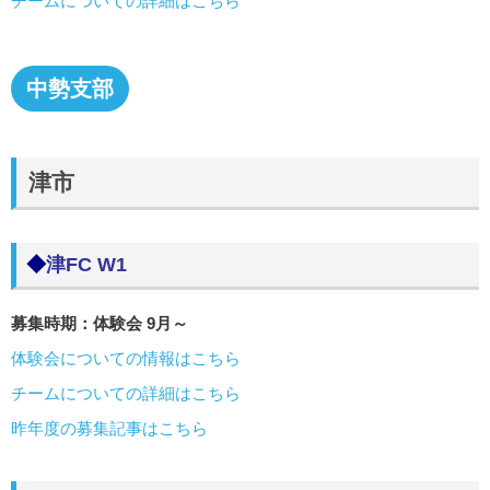
チームについての詳細はこちら
中勢支部
津市
◆
津FC W1
募集時期：体験会 9月～
体験会についての情報はこちら
チームについての詳細はこちら
昨年度の募集記事はこちら