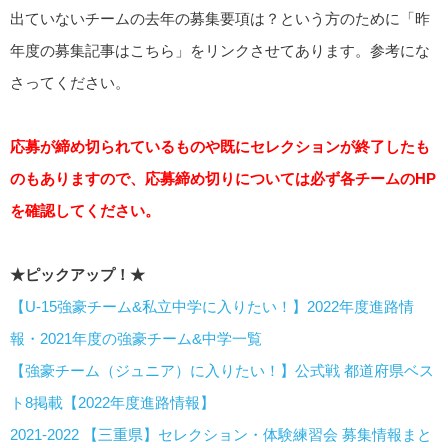
出ていないチームの去年の募集要項は？という方のために「昨
年度の募集記事はこちら」をリンクさせてあります。参考にな
さってください。
応募が締め切られているものや既にセレクションが終了したも
のもありますので、
応募締め切りについては必ず各チームのHP
を確認してください。
★ピックアップ！★
【U-15強豪チーム&私立中学に入りたい！】2022年度進路情
報・2021年度の強豪チーム&中学一覧
【強豪チーム（ジュニア）に入りたい！】公式戦 都道府県ベス
ト8掲載【2022年度進路情報】
2021-2022 【三重県】セレクション・体験練習会 募集情報まと