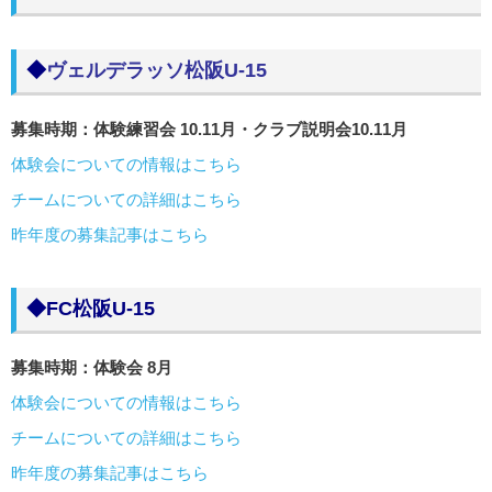
◆
ヴェルデラッソ松阪U-15
募集時期：体験練習会 10.11月・クラブ説明会10.11月
体験会についての情報はこちら
チームについての詳細はこちら
昨年度の募集記事はこちら
◆FC松阪U-15
募集時期：体験会 8月
体験会についての情報はこちら
チームについての詳細はこちら
昨年度の募集記事はこちら