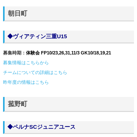
朝日町
◆ヴィアティン三重U15
募集時期：
体験会 FP10/23,26,31,11/3 GK10/18,19,21
募集情報はこちらから
チームについての詳細はこちら
昨年度の情報はこちら
菰野町
◆ペルナSCジュニアユース