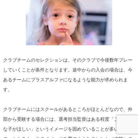
クラブチームのセレクションは、そのクラブで今後数年プレー
していくことが条件となります。途中からの入会の場合は、今
あるチームにプラスアルファになるような能力が求められま
す。
クラブチームにはスクールがあるところがほとんどなので、外
部から受験する場合には、選考担当監督はある程度「このよう
な子がほしい」というイメージを固めていることが多いようで