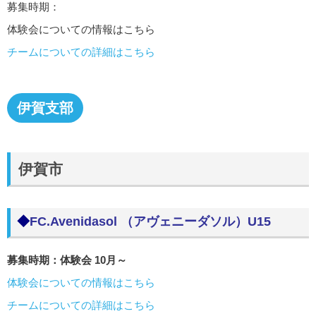
募集時期：
体験会についての情報はこちら
チームについての詳細はこちら
伊賀支部
伊賀市
◆
FC.Avenidasol （アヴェニーダソル）
U15
募集時期：体験会 10月～
体験会についての情報はこちら
チームについての詳細はこちら