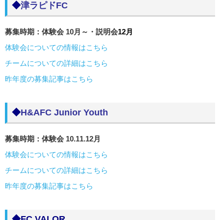
◆
津ラピドFC
募集時期：体験会 10月～・説明会
12月
体験会についての情報はこちら
チームについての詳細はこちら
昨年度の募集記事はこちら
◆
H&AFC Junior Youth
募集時期：体験会 10.11.12月
体験会についての情報はこちら
チームについての詳細はこちら
昨年度の募集記事はこちら
◆FC.VALOR