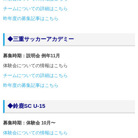
チームについての詳細はこちら
昨年度の募集記事はこちら
◆三重サッカーアカデミー
募集時期：説明会 例年11月
体験会についての情報はこちら
チームについての詳細はこちら
昨年度の募集記事はこちら
◆鈴鹿SC U-15
募集時期：体験会 10月〜
体験会についての情報はこちら