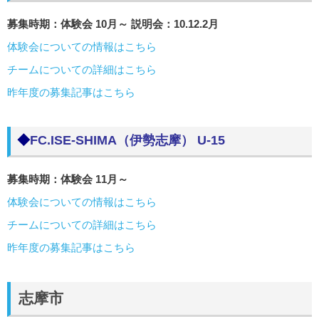
募集時期：体験会 10月～ 説明会：10.12.2月
体験会についての情報はこちら
チームについての詳細はこちら
昨年度の募集記事はこちら
◆
FC.ISE-SHIMA（伊勢志摩） U-15
募集時期：体験会 11月～
体験会についての情報はこちら
チームについての詳細はこちら
昨年度の募集記事はこちら
志摩市