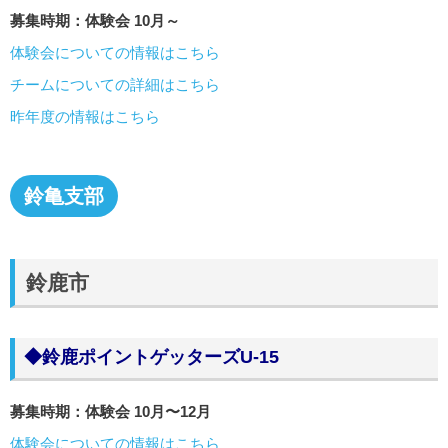
募集時期：体験会 10月～
体験会についての情報はこちら
チームについての詳細はこちら
昨年度の情報はこちら
鈴亀支部
鈴鹿市
◆鈴鹿ポイントゲッターズU-15
募集時期：体験会 10月〜12月
体験会についての情報はこちら