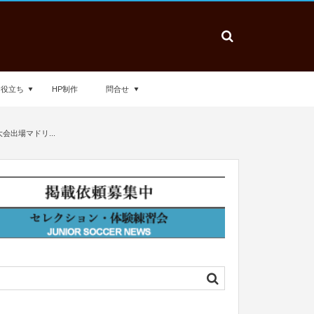
お役立ち
HP制作
問合せ
会出場マドリ...