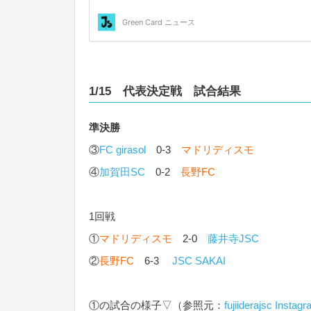
1/15 代表決定戦 試合結果
準決勝
③
FC girasol
0-3
マドリディスモ
④
加賀田SC
0-2
長野FC
1回戦
①
マドリディスモ
2-0
藤井寺JSC
②
長野FC
6-3
JSC SAKAI
①の試合の様子▽（参照元：
fujiiderajsc Instag