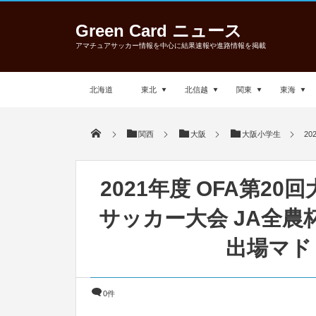
Green Card ニュース
アマチュアサッカー情報を中心に結果速報や進路情報を掲載
北海道
東北
北信越
関東
東海
関西
大阪
大阪小学生
2
2021年度 OFA第2
サッカー大会 JA全農
出場マド
0件