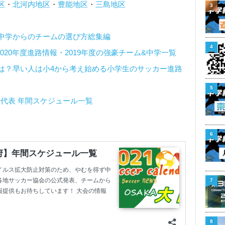
区
・
北河内地区
・
豊能地区
・
三島地区
3
中学からのチームの選び方総集編
4
020年度進路情報・2019年度の強豪チーム&中学一覧
は？早い人は小4から考え始める小学生のサッカー進路
5
子代表 年間スケジュール一覧
】
6
7
8