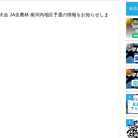
本日
ー大会 JA全農杯 南河内地区予選の情報をお知らせしま
1
2
3
4
5