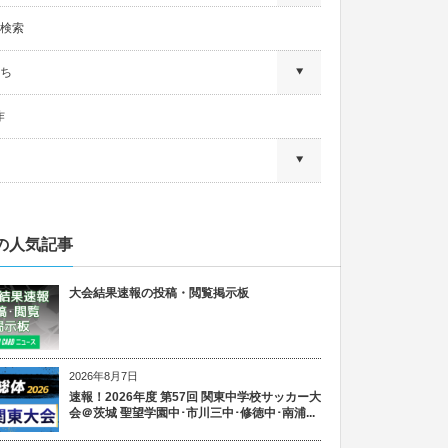
検索
ち
作
の人気記事
大会結果速報の投稿・閲覧掲示板
2026年8月7日
速報！2026年度 第57回 関東中学校サッカー大
会＠茨城 聖望学園中･市川三中･修徳中･南浦...