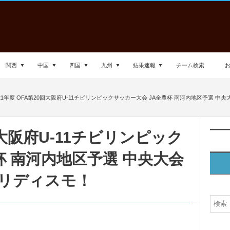
関西
中国
四国
九州
結果速報
チーム検索
021年度 OFA第20回大阪府U-11チビリンピックサッカー大会 JA全農杯 南河内地区予選 中央大
0回大阪府U-11チビリンピック
杯 南河内地区予選 中央大会
リディスモ！