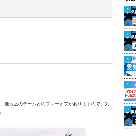
6
7
8
9
週、他地区のチームとのプレーオフがありますので、気
10
！