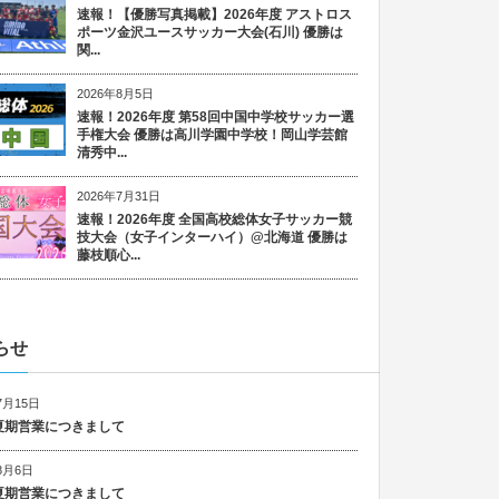
速報！【優勝写真掲載】2026年度 アストロス
ポーツ金沢ユースサッカー大会(石川) 優勝は
関...
2026年8月5日
速報！2026年度 第58回中国中学校サッカー選
手権大会 優勝は高川学園中学校！岡山学芸館
清秀中...
2026年7月31日
速報！2026年度 全国高校総体女子サッカー競
技大会（女子インターハイ）@北海道 優勝は
藤枝順心...
らせ
7月15日
6 夏期営業につきまして
8月6日
5 夏期営業につきまして