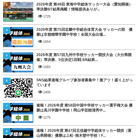
2026年度 第48回 東海中学総体サッカー大会（愛知開催）
3
準決勝8/7結果掲載！情報提供ありが...
1725
2026年度 第75回近畿中学総合体育大会 サッカーの部 優
4
勝は京都精華学園中学校！全国大会出場...
1654
2026年度 第57回九州中学校サッカー競技大会（大分県開
5
催）準決勝、5位決定1回戦 8/8結果...
1583
SNS結果速報グループ参加者募集中！激アツ！盛り上がっ
6
ています
1406
速報！2026年度 第58回中国中学校サッカー選手権大会 優
7
勝は高川学園中学校！岡山学芸館清秀中...
1275
速報！2026年度 第47回北信越中学総体サッカー競技（富
8
山県開催）優勝は上松･南木曽中学校！F...