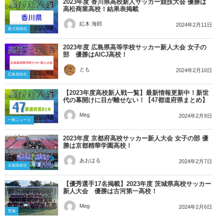
2023年度 香川県高校新人サッカー競技大会 優勝は
高松商業高校！結果表掲載
紅木 海郎
2024年2月11日
香川高校生
2023年度 広島県高等学校サッカー新人大会 女子の
部 優勝はAICJ高校！
とも
2024年2月10日
広島高校生
【2023年度高校新人戦一覧】最新情報更新中！新世
代の幕開けに目が離せない！【47都道府県まとめ】
Meg
2024年2月9日
一般ニュース
2023年度 京都府高校サッカー新人大会 女子の部 優
勝は京都精華学園高校！
あおはる
2024年2月7日
京都高校生
【優秀選手17名掲載】2023年度 茨城県高校サッカー
新人大会 優勝は古河第一高校！
Meg
2024年2月6日
茨城