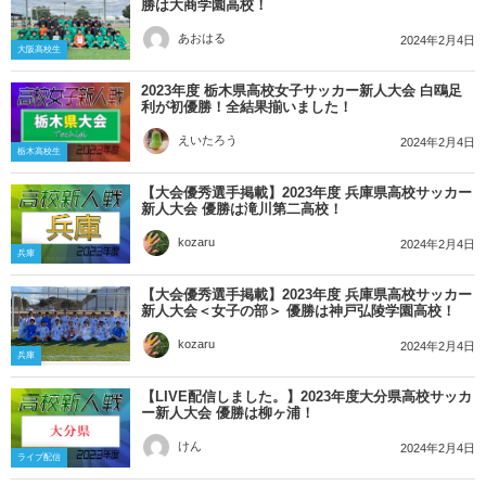
勝は大商学園高校！
あおはる
2024年2月4日
大阪高校生
2023年度 栃木県高校女子サッカー新人大会 白鴎足
利が初優勝！全結果揃いました！
えいたろう
2024年2月4日
栃木高校生
【大会優秀選手掲載】2023年度 兵庫県高校サッカー
新人大会 優勝は滝川第二高校！
kozaru
2024年2月4日
兵庫
【大会優秀選手掲載】2023年度 兵庫県高校サッカー
新人大会＜女子の部＞ 優勝は神戸弘陵学園高校！
kozaru
2024年2月4日
兵庫
【LIVE配信しました。】2023年度大分県高校サッカ
ー新人大会 優勝は柳ヶ浦！
けん
2024年2月4日
ライブ配信