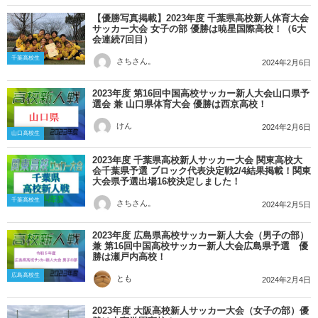
【優勝写真掲載】2023年度 千葉県高校新人体育大会
サッカー大会 女子の部 優勝は暁星国際高校！（6大
会連続7回目）
千葉高校生
さちさん。
2024年2月6日
2023年度 第16回中国高校サッカー新人大会山口県予
選会 兼 山口県体育大会 優勝は西京高校！
けん
2024年2月6日
山口高校生
2023年度 千葉県高校新人サッカー大会 関東高校大
会千葉県予選 ブロック代表決定戦2/4結果掲載！関東
大会県予選出場16校決定しました！
千葉高校生
さちさん。
2024年2月5日
2023年度 広島県高校サッカー新人大会（男子の部）
兼 第16回中国高校サッカー新人大会広島県予選 優
勝は瀬戸内高校！
広島高校生
とも
2024年2月4日
2023年度 大阪高校新人サッカー大会（女子の部）優