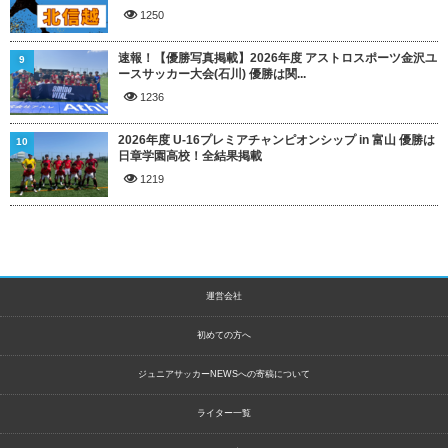
1250
速報！【優勝写真掲載】2026年度 アストロスポーツ金沢ユ
9
ースサッカー大会(石川) 優勝は関...
1236
2026年度 U-16プレミアチャンピオンシップ in 富山 優勝は
10
日章学園高校！全結果掲載
1219
運営会社
初めての方へ
ジュニアサッカーNEWSへの寄稿について
ライター一覧