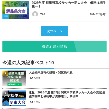
2023年度 群馬県高校サッカー新人大会 優勝は桐生
第一！
Meg
2024年2月4日
群馬
次のページ
都道府県別情報
今週の人気記事ベスト10
大会結果速報の投稿・閲覧掲示板
1
5009
速報！2026年度 第57回 関東中学校サッカー大会＠茨城 聖
2
望学園中と修徳中が決勝進出、奈良中...
1745