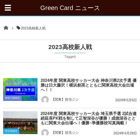
Green Card ニュース
2023高校新人戦
2023高校新人戦
Tagged
2024年度 関東高校サッカー大会 神奈川県2次予選 優
勝は日大藤沢！横浜創英とともに関東高校大会出場
へ！！
神奈川高校生
【関東】担当ジン
2024年5月6日
2024年度 関東高校サッカー大会 埼玉県予選 2試合連
続延長PK戦を制して正智深谷が優勝！成徳深谷とと
もに関東大会出場へ！優勝･準優勝校写真掲載！
埼玉高校生
【関東】担当ジン
2024年4月29日