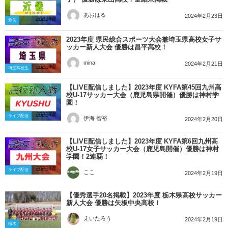
あおはる
2024年2月23日
奈良
2023年度 県民総合スポーツ大会兼埼玉県高校女子サ
ッカー新人大会 優勝は昌平高校！
mina
2024年2月21日
埼玉高校生
【LIVE配信しました】2023年度 KYFA第45回九州高
校U-17サッカー大会（鹿児島県開催）優勝は神村学
園！
ライブ配信
伊海 智裕
2024年2月20日
【LIVE配信しました】2023年度 KYFA第6回九州高
校U-17女子サッカー大会（鹿児島開催）優勝は神村
学園！2連覇！
ライブ配信
ここ
2024年2月19日
【優秀選手20名掲載】2023年度 栃木県高校サッカー
新人大会 優勝は矢板中央高校！
えいたろう
2024年2月19日
栃木