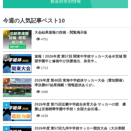
都道府県別情報
今週の人気記事ベスト10
大会結果速報の投稿・閲覧掲示板
1
4751
速報！2026年度 第57回 関東中学校サッカー大会＠茨城 聖
2
望学園中と修徳中が決勝進出、奈良中...
1713
2026年度 第48回 東海中学総体サッカー大会（愛知開催）
3
準決勝8/7結果掲載！情報提供ありが...
1696
2026年度 第75回近畿中学総合体育大会 サッカーの部 優
4
勝は京都精華学園中学校！全国大会出場...
1628
2026年度 第57回九州中学校サッカー競技大会（大分県開
5