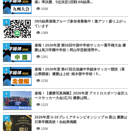
催）準決勝、5位決定1回戦 8/8結果...
1558
SNS結果速報グループ参加者募集中！激アツ！盛り上がっ
6
ています
1389
速報！2026年度 第58回中国中学校サッカー選手権大会 優
7
勝は高川学園中学校！岡山学芸館清秀中...
1261
速報！2026年度 第47回北信越中学総体サッカー競技（富
8
山県開催）優勝は上松･南木曽中学校！F...
1235
速報！【優勝写真掲載】2026年度 アストロスポーツ金沢ユ
9
ースサッカー大会(石川) 優勝は関...
1223
2026年度 U-16プレミアチャンピオンシップ in 富山 優勝は
10
日章学園高校！全結果掲載
1206