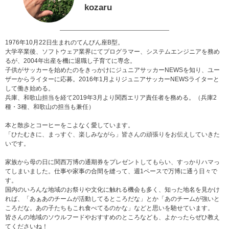
kozaru
1976年10月22日生まれのてんびん座B型。
大学卒業後、ソフトウェア業界にてプログラマー、システムエンジニアを務め
るが、2004年出産を機に退職し子育てに専念。
子供がサッカーを始めたのをきっかけにジュニアサッカーNEWSを知り、ユー
ザーからライターに応募。2016年1月よりジュニアサッカーNEWSライターと
して働き始める。
兵庫、和歌山担当を経て2019年3月より関西エリア責任者を務める。（兵庫2
種・3種、和歌山の担当も兼任）
本と散歩とコーヒーをこよなく愛しています。
「ひたむきに、まっすぐ、楽しみながら」皆さんの頑張りをお伝えしていきた
いです。
家族から母の日に関西万博の通期券をプレゼントしてもらい、すっかりハマっ
てしまいました。仕事や家事の合間を縫って、週1ペースで万博に通う日々で
す。
国内のいろんな地域のお祭りや文化に触れる機会も多く、知った地名を見かけ
れば、「あぁあのチームが活動してるところだな」とか「あのチームが強いと
ころだな。あの子たちもこれ食べてるのかな」などと思いを馳せています。
皆さんの地域のソウルフードやおすすめのところなども、よかったらぜひ教え
てくださいね！