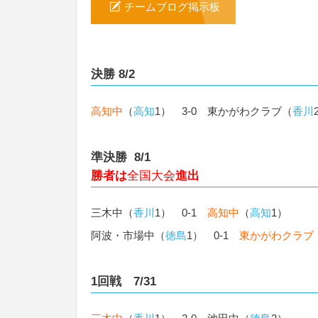
チームブログ掲示板
決勝 8/2
高知中
（
高知
1） 3-0 東かがわクラブ（
香川
準決勝 8/1
勝者は
全国大会
進出
三木中（
香川
1） 0-1
高知中
（
高知
1）
阿波・市場中（
徳島
1） 0-1
東かがわクラブ
1回戦 7/31