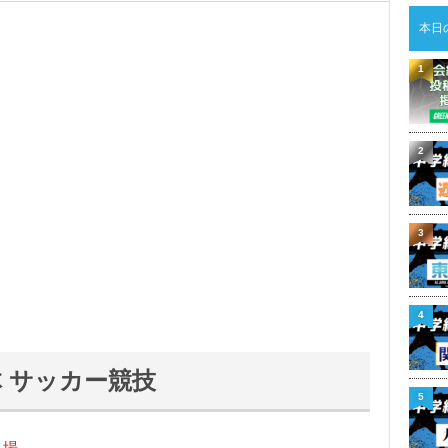
本日
1
2
3
4
体 サッカー競技
5
出場