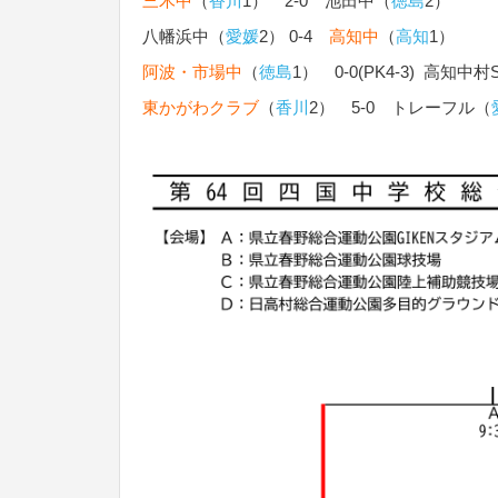
三木中
（
香川
1） 2-0 池田中（
徳島
2）
八幡浜中（
愛媛
2） 0-4
高知中
（
高知
1）
阿波・市場中
（
徳島
1） 0-0(PK4-3) 高知中村
東かがわクラブ
（
香川
2） 5-0 トレーフル（