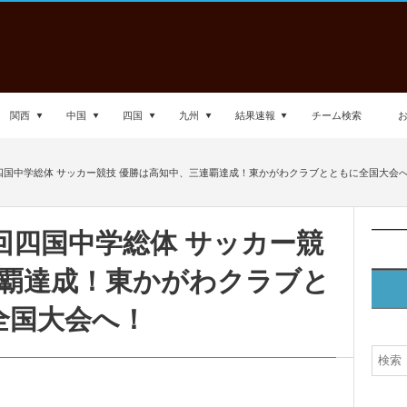
関西
中国
四国
九州
結果速報
チーム検索
4回四国中学総体 サッカー競技 優勝は高知中、三連覇達成！東かがわクラブとともに全国大会
4回四国中学総体 サッカー競
連覇達成！東かがわクラブと
全国大会へ！