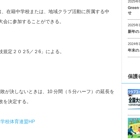
2025年
Gree
手は、在籍中学校または、地域クラブ活動に所属する中
せ
大会に参加することができる。
2025年
新年の
2024年
年末の
技規定２０２5／２6」による。
保護
る。勝敗が決しないときは、10 分間（５分ハーフ）の延長を
敗を決定する。
学校体育連盟HP