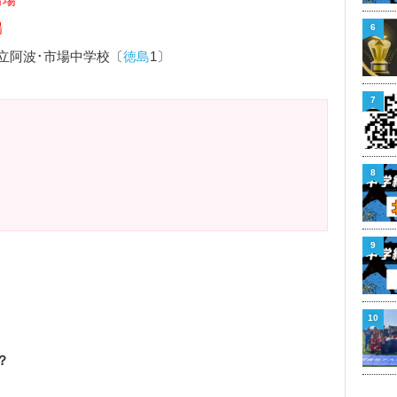
場
6
立阿波･市場中学校〔
徳島
1〕
7
8
9
10
？