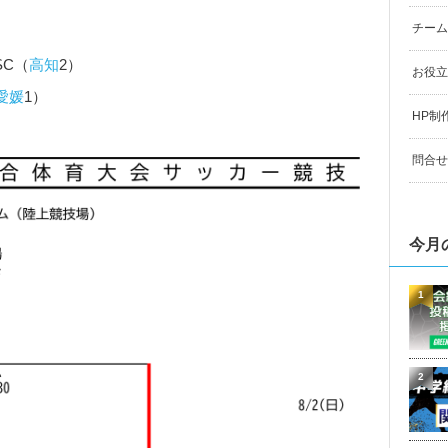
チーム
SC（
高知
2）
お役立
愛媛
1）
HP制
問合せ
今月
1
2