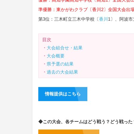
準優勝：東かがわクラブ〔
香川
2〕
全国大会
出
第3位：三木町立三木中学校〔
香川
1〕、阿波市
目次
・
大会組合せ・結果
・
大会概要
・
県予選の結果
・
過去の大会結果
情報提供はこちら
◆この大会、各チームはどう戦う？どう戦った