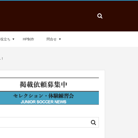
お役立ち
HP制作
問合せ
へ！