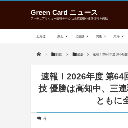
Green Card ニュース
アマチュアサッカー情報を中心に結果速報や進路情報を掲載
北海道
東北
北信越
関東
東海
四国
愛媛
速報！2026年度 第6
速報！2026年度 第6
技 優勝は高知中、三
ともに
0件