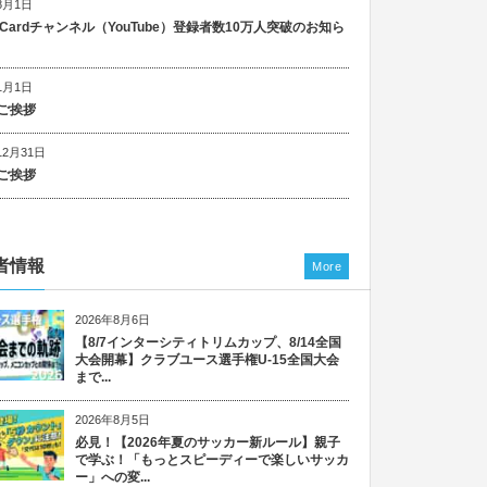
8月1日
n Cardチャンネル（YouTube）登録者数10万人突破のお知ら
1月1日
ご挨拶
12月31日
ご挨拶
者情報
More
2026年8月6日
【8/7インターシティトリムカップ、8/14全国
大会開幕】クラブユース選手権U-15全国大会
まで...
2026年8月5日
必見！【2026年夏のサッカー新ルール】親子
で学ぶ！「もっとスピーディーで楽しいサッカ
ー」への変...