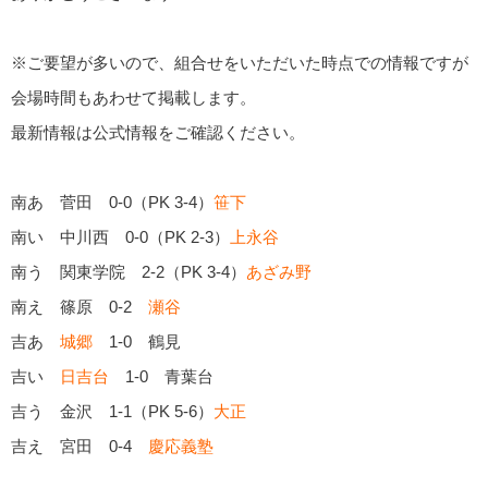
※ご要望が多いので、組合せをいただいた時点での情報ですが
会場時間もあわせて掲載します。
最新情報は公式情報をご確認ください。
南あ 菅田 0-0（PK 3-4）
笹下
南い 中川西 0-0（PK 2-3）
上永谷
南う 関東学院 2-2（PK 3-4）
あざみ野
南え 篠原 0-2
瀬谷
吉あ
城郷
1-0 鶴見
吉い
日吉台
1-0 青葉台
吉う 金沢 1-1（PK 5-6）
大正
吉え 宮田 0-4
慶応義塾