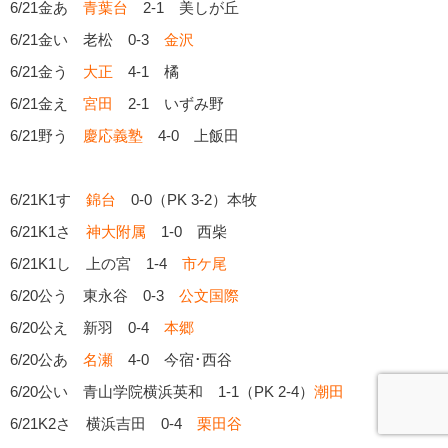
6/21金あ
青葉台
2-1 美しが丘
6/21金い 老松 0-3
金沢
6/21金う
大正
4-1 橘
6/21金え
宮田
2-1 いずみ野
6/21野う
慶応義塾
4-0 上飯田
6/21K1す
錦台
0-0（PK 3-2）本牧
6/21K1さ
神大附属
1-0 西柴
6/21K1し 上の宮 1-4
市ケ尾
6/20公う 東永谷 0-3
公文国際
6/20公え 新羽 0-4
本郷
6/20公あ
名瀬
4-0 今宿･西谷
6/20公い 青山学院横浜英和 1-1（PK 2-4）
潮田
6/21K2さ 横浜吉田 0-4
栗田谷