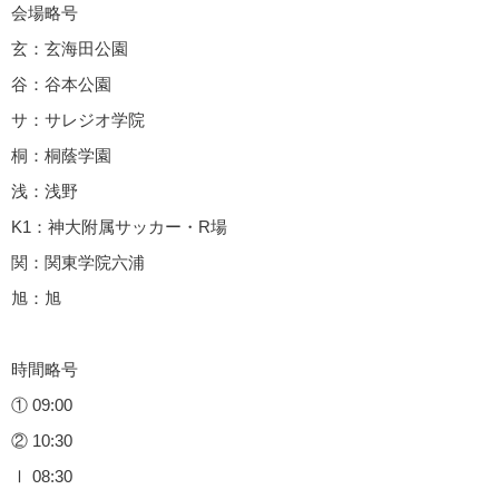
会場略号
玄：玄海田公園
谷：谷本公園
サ：サレジオ学院
桐：桐蔭学園
浅：浅野
K1：神大附属サッカー・R場
関：関東学院六浦
旭：旭
時間略号
① 09:00
② 10:30
Ⅰ 08:30