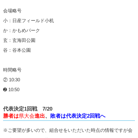
会場略号
小：日産フィールド小机
か：かもめパーク
玄：玄海田公園
谷：谷本公園
時間略号
② 10:30
➋ 10:50
代表決定1回戦 7/20
勝者は
県大会
進出
、
敗者は代表決定2回戦へ
※ご要望が多いので、組合せをいただいた時点の情報ですが会