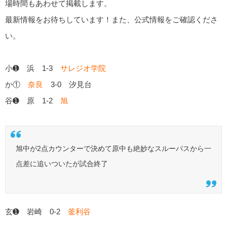
場時間もあわせて掲載します。
最新情報をお待ちしています！また、公式情報をご確認くださ
い。
小➊ 浜 1-3
サレジオ学院
か①
奈良
3-0 汐見台
谷➊ 原 1-2
旭
旭中が2点カウンターで決めて原中も絶妙なスルーパスから一
点差に追いついたが試合終了
玄➊ 岩崎 0-2
釜利谷