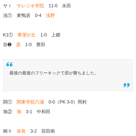
サⅠ
サレジオ学院
11-0 永田
浅① 東鴨居 0-4
浅野
K1①
希望が丘
1-0 上郷
谷➊
原
1-0 豊田
最後の最後のフリーキックで原が勝ちました。
関①
関東学院六浦
0-0（PK 3-0）岡村
旭②
旭
3-1 中和田
桐Ⅱ
奈良
3-2 荏田南