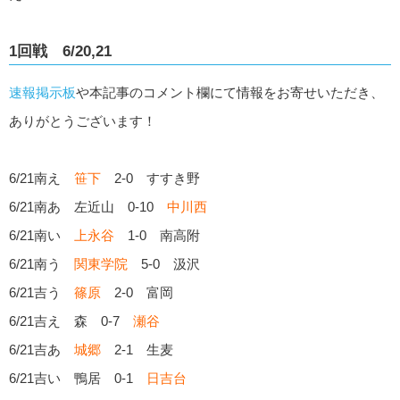
1回戦 6/20,21
速報掲示板
や本記事のコメント欄にて情報をお寄せいただき、
ありがとうございます！
6/21南え
笹下
2-0 すすき野
6/21南あ 左近山 0-10
中川西
6/21南い
上永谷
1-0 南高附
6/21南う
関東学院
5-0 汲沢
6/21吉う
篠原
2-0 富岡
6/21吉え 森 0-7
瀬谷
6/21吉あ
城郷
2-1 生麦
6/21吉い 鴨居 0-1
日吉台