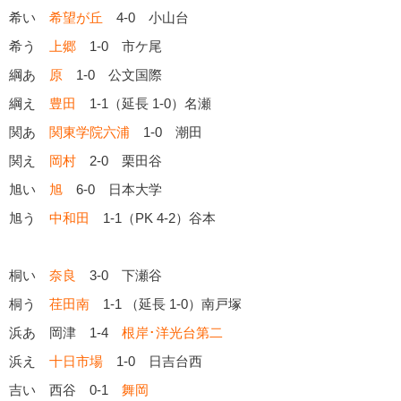
希い
希望が丘
4-0 小山台
希う
上郷
1-0 市ケ尾
綱あ
原
1-0 公文国際
綱え
豊田
1-1（延長 1-0）名瀬
関あ
関東学院六浦
1-0 潮田
関え
岡村
2-0 栗田谷
旭い
旭
6-0 日本大学
旭う
中和田
1-1（PK 4-2）谷本
桐い
奈良
3-0 下瀬谷
桐う
荏田南
1-1 （延長 1-0）南戸塚
浜あ 岡津 1-4
根岸･洋光台第二
浜え
十日市場
1-0 日吉台西
吉い 西谷 0-1
舞岡