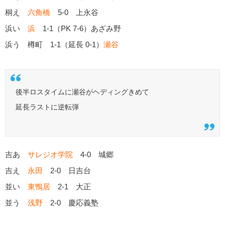
桐え
六角橋
5-0 上永谷
浜い
浜
1-1（PK 7-6）あざみ野
浜う 樽町 1-1（延長 0-1）
瀬谷
後半ロスタイムに瀬谷がヘディングきめて
延長ラストに逆転弾
吉あ
サレジオ学院
4-0 城郷
吉え
永田
2-0 日吉台
並い
東鴨居
2-1 大正
並う
浅野
2-0 慶応義塾