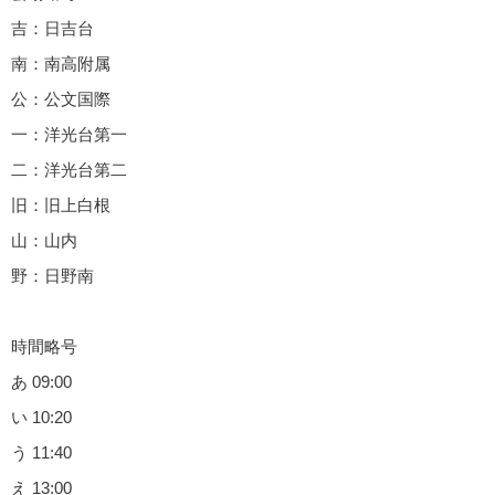
吉：日吉台
南：南高附属
公：公文国際
一：洋光台第一
二：洋光台第二
旧：旧上白根
山：山内
野：日野南
時間略号
あ 09:00
い 10:20
う 11:40
え 13:00