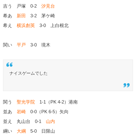
吉う 戸塚 0-2
汐見台
希あ
新田
3-2 茅ケ崎
希え
横浜創英
3-0 上白根北
関い
平戸
3-0 境木
ナイスゲームでした
関う
聖光学院
1-1（PK 4-2）港南
並あ
岩崎
0-0（PK 6-5）矢向
並え 丸山台 0-1
山内
綱い
大綱
5-0 日限山