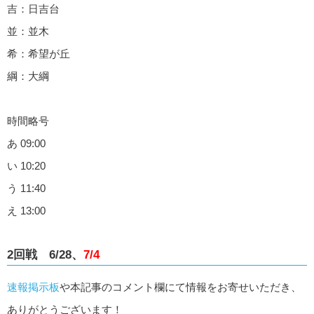
吉：日吉台
並：並木
希：希望が丘
綱：大綱
時間略号
あ 09:00
い 10:20
う 11:40
え 13:00
2回戦 6/28、
7/4
速報掲示板
や本記事のコメント欄にて情報をお寄せいただき、
ありがとうございます！