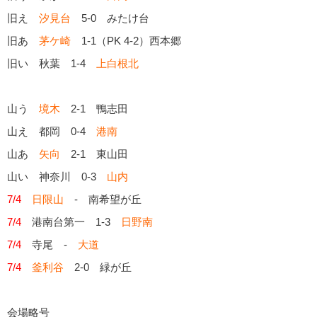
旧え
汐見台
5-0 みたけ台
旧あ
茅ケ崎
1-1（PK 4-2）西本郷
旧い 秋葉 1-4
上白根北
山う
境木
2-1 鴨志田
山え 都岡 0-4
港南
山あ
矢向
2-1 東山田
山い 神奈川 0-3
山内
7/4
日限山
- 南希望が丘
7/4
港南台第一 1-3
日野南
7/4
寺尾 -
大道
7/4
釜利谷
2-0 緑が丘
会場略号