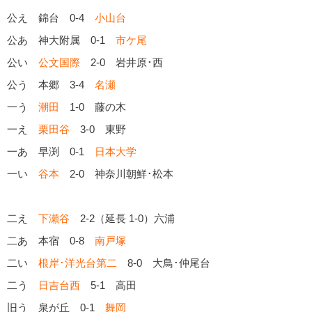
公え 錦台 0-4
小山台
公あ 神大附属 0-1
市ケ尾
公い
公文国際
2-0 岩井原･西
公う 本郷 3-4
名瀬
一う
潮田
1-0 藤の木
一え
栗田谷
3-0 東野
一あ 早渕 0-1
日本大学
一い
谷本
2-0 神奈川朝鮮･松本
二え
下瀬谷
2-2（延長 1-0）六浦
二あ 本宿 0-8
南戸塚
二い
根岸･洋光台第二
8-0 大鳥･仲尾台
二う
日吉台西
5-1 高田
旧う 泉が丘 0-1
舞岡