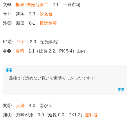
玄➋
根岸･洋光台第二
2-1 十日市場
サⅡ 舞岡 2-3
汐見台
浅② 新田 0-1
横浜創英
K1②
平戸
2-0 聖光学院
谷➋
岩崎
1-1（延長 2-2、PK 5-4）山内
最後まで諦めない戦いで素晴らしかったです！
関②
大綱
4-0 南が丘
旭① 万騎が原 0-0（延長 0-0、PK1-3）
釜利谷