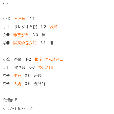
い。
か①
六角橋
4-1 浜
サⅠ サレジオ学院 1-2
浅野
玄➊
希望が丘
3-0 原
谷➊
関東学院六浦
2-1 旭
か② 奈良 1-2
根岸･洋光台第二
サⅡ 汐見台 0-3
横浜創英
玄➋
平戸
2-0 岩崎
玄➋
大綱
3-0 釜利谷
会場略号
か：かもめパーク