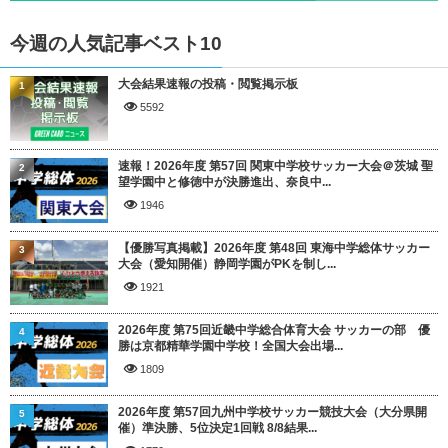
今週の人気記事ベスト10
大会結果速報の投稿・閲覧掲示板
1
5592
速報！2026年度 第57回 関東中学校サッカー大会＠茨城 聖
2
望学園中と修徳中が決勝進出、奈良中...
1946
【優勝写真掲載】2026年度 第48回 東海中学総体サッカー
3
大会（愛知開催）静岡学園がPKを制し...
1921
2026年度 第75回近畿中学総合体育大会 サッカーの部 優
4
勝は京都精華学園中学校！全国大会出場...
1809
2026年度 第57回九州中学校サッカー競技大会（大分県開
5
催）準決勝、5位決定1回戦 8/8結果...