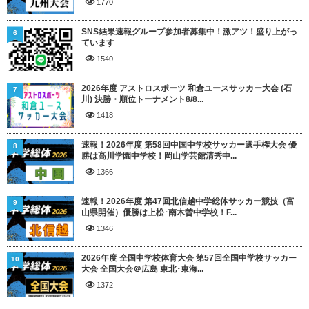
1770
SNS結果速報グループ参加者募集中！激アツ！盛り上がっ
6
ています
1540
2026年度 アストロスポーツ 和倉ユースサッカー大会 (石
7
川) 決勝・順位トーナメント8/8...
1418
速報！2026年度 第58回中国中学校サッカー選手権大会 優
8
勝は高川学園中学校！岡山学芸館清秀中...
1366
速報！2026年度 第47回北信越中学総体サッカー競技（富
9
山県開催）優勝は上松･南木曽中学校！F...
1346
2026年度 全国中学校体育大会 第57回全国中学校サッカー
10
大会 全国大会＠広島 東北･東海...
1372