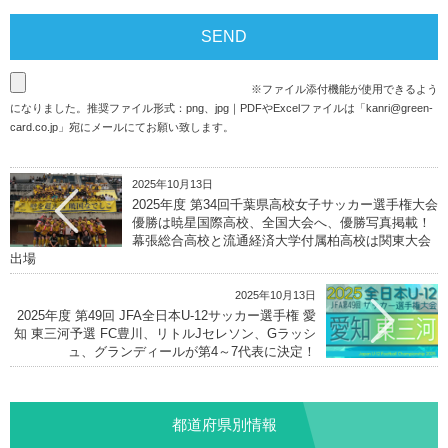
※ファイル添付機能が使用できるよう
になりました。推奨ファイル形式：png、jpg｜PDFやExcelファイルは「
kanri@green-
card.co.jp
」宛にメールにてお願い致します。
2025年10月13日
2025年度 第34回千葉県高校女子サッカー選手権大会
優勝は暁星国際高校、全国大会へ、優勝写真掲載！
幕張総合高校と流通経済大学付属柏高校は関東大会
出場
2025年10月13日
2025年度 第49回 JFA全日本U-12サッカー選手権 愛
知 東三河予選 FC豊川、リトルJセレソン、Gラッシ
ュ、グランディールが第4～7代表に決定！
都道府県別情報