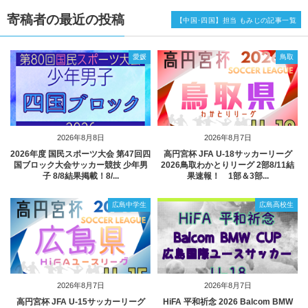
寄稿者の最近の投稿
【中国･四国】担当 もみじの記事一覧
愛媛
鳥取
2026年8月8日
2026年8月7日
2026年度 国民スポーツ大会 第47回四
高円宮杯 JFA U-18サッカーリーグ
国ブロック大会サッカー競技 少年男
2026鳥取わかとりリーグ 2部8/11結
子 8/8結果掲載！8/...
果速報！ 1部＆3部...
広島中学生
広島高校生
2026年8月7日
2026年8月7日
高円宮杯 JFA U-15サッカーリーグ
HiFA 平和祈念 2026 Balcom BMW