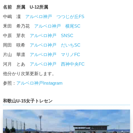
名前 所属 U-12所属
中嶋 凜
アルベロ神戸
つつじが丘FS
釆田 希乃花
アルベロ神戸
横尾SC
中原 芽衣
アルベロ神戸
SNSC
岡田 咲希
アルベロ神戸
だいちSC
片山 華凛
アルベロ神戸
マリノFC
河月 とあ
アルベロ神戸
西神中央FC
他分かり次第更新します。
参照：
アルベロ神戸Instagram
和歌山U-15女子トレセン