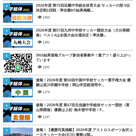
2026年度 第75回近畿中学総合体育大会 サッカーの部 5位
4
決定戦1回戦・準決勝8/7結果掲載...
1450
2026年度 第57回九州中学校サッカー競技大会（大分県開
5
催）ベスト4は全国大会出場決定！準決勝...
1391
SNS結果速報グループ参加者募集中！激アツ！盛り上がっ
6
ています
1291
速報！2026年度 第58回中国中学校サッカー選手権大会 優
7
勝は高川学園中学校！岡山学芸館清秀中...
1174
速報！2026年度 第47回北信越中学総体サッカー競技（富
8
山県開催）優勝は上松･南木曽中学校！F...
1147
速報！【優勝写真掲載】2026年度 アストロスポーツ金沢ユ
9
ースサッカー大会(石川) 優勝は関...