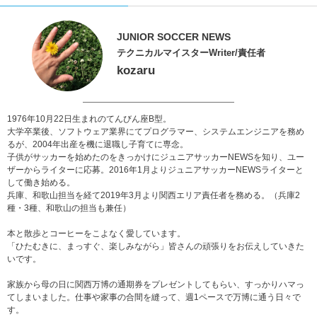
JUNIOR SOCCER NEWS
テクニカルマイスターWriter/責任者
kozaru
1976年10月22日生まれのてんびん座B型。
大学卒業後、ソフトウェア業界にてプログラマー、システムエンジニアを務め
るが、2004年出産を機に退職し子育てに専念。
子供がサッカーを始めたのをきっかけにジュニアサッカーNEWSを知り、ユー
ザーからライターに応募。2016年1月よりジュニアサッカーNEWSライターと
して働き始める。
兵庫、和歌山担当を経て2019年3月より関西エリア責任者を務める。（兵庫2
種・3種、和歌山の担当も兼任）
本と散歩とコーヒーをこよなく愛しています。
「ひたむきに、まっすぐ、楽しみながら」皆さんの頑張りをお伝えしていきた
いです。
家族から母の日に関西万博の通期券をプレゼントしてもらい、すっかりハマっ
てしまいました。仕事や家事の合間を縫って、週1ペースで万博に通う日々で
す。