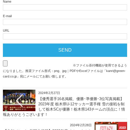
Name
E-mail
URL
※ファイル添付機能が使用できるよう
になりました。推奨ファイル形式：png、jpg｜PDFやExcelファイルは「
kanri@green-
card.co.jp
」宛にメールにてお願い致します。
2024年2月27日
【優秀選手16名掲載、優勝･準優勝･3位写真掲載】
2023年度 栃木県U-12サッカー選手権 雪の接戦を制
して栃木SCが優勝！栃木県143チームの頂点に！情
報ありがとうございます！
2024年2月28日