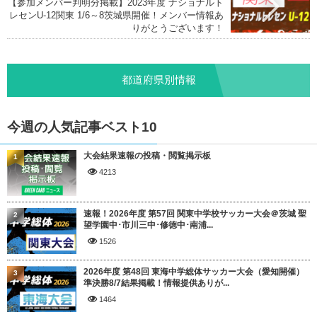
【参加メンバー判明分掲載】2023年度 ナショナルト
レセンU-12関東 1/6～8茨城県開催！メンバー情報あ
りがとうございます！
都道府県別情報
今週の人気記事ベスト10
大会結果速報の投稿・閲覧掲示板
1
4213
速報！2026年度 第57回 関東中学校サッカー大会＠茨城 聖
2
望学園中･市川三中･修徳中･南浦...
1526
2026年度 第48回 東海中学総体サッカー大会（愛知開催）
3
準決勝8/7結果掲載！情報提供ありが...
1464