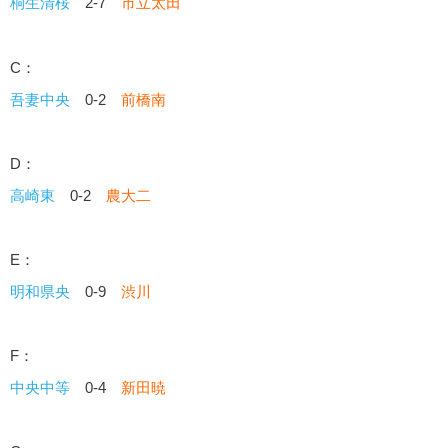
桐生清桜
2-7
市立太田
C：
吾妻中央
0-2
前橋南
D：
高崎東
0-2
農大二
E：
明和県央
0-9
渋川
F：
中央中等
0-4
新田暁