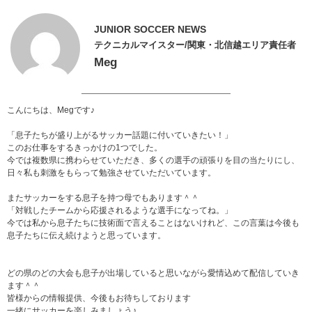
JUNIOR SOCCER NEWS
テクニカルマイスター/関東・北信越エリア責任者
Meg
こんにちは、Megです♪
「息子たちが盛り上がるサッカー話題に付いていきたい！」
このお仕事をするきっかけの1つでした。
今では複数県に携わらせていただき、多くの選手の頑張りを目の当たりにし、
日々私も刺激をもらって勉強させていただいています。
またサッカーをする息子を持つ母でもあります＾＾
「対戦したチームから応援されるような選手になってね。」
今では私から息子たちに技術面で言えることはないけれど、この言葉は今後も
息子たちに伝え続けようと思っています。
どの県のどの大会も息子が出場していると思いながら愛情込めて配信していき
ます＾＾
皆様からの情報提供、今後もお待ちしております
一緒にサッカーを楽しみましょう♪