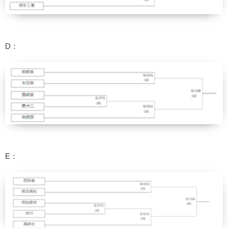
D：
E：