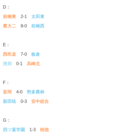
D：
前橋東
2-1
太田東
農大二
8-0
前橋西
E：
西邑楽
7-0
板倉
渋川
0-1
高崎北
F：
富岡
4-0
勢多農林
新田暁
0-3
安中総合
G：
四ツ葉学園
1-3
樹徳