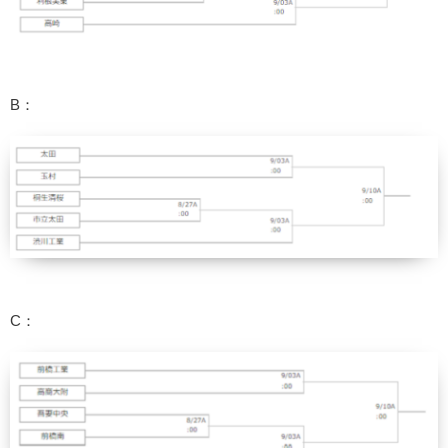
B：
C：