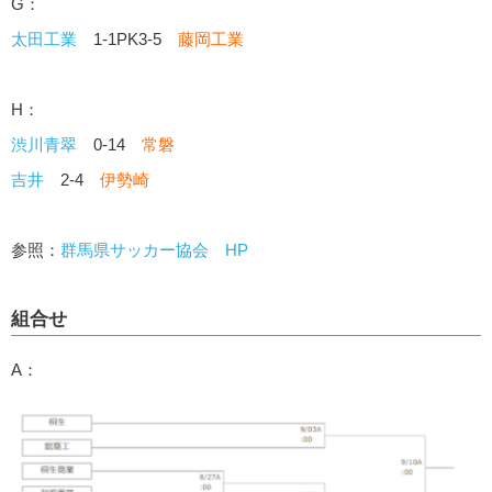
G：
太田工業
1-1PK3-5
藤岡工業
H：
渋川青翠
0-14
常磐
吉井
2-4
伊勢崎
参照：
群馬県サッカー協会 HP
組合せ
A：