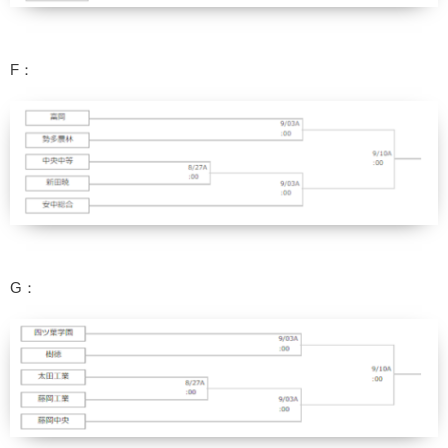
F：
G：