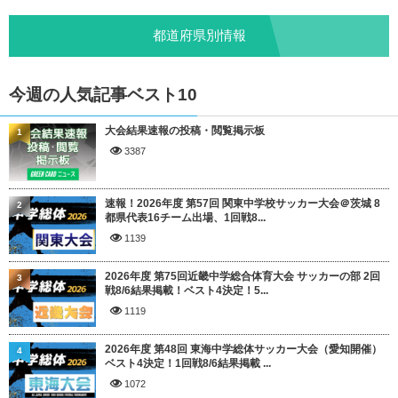
都道府県別情報
今週の人気記事ベスト10
大会結果速報の投稿・閲覧掲示板
1
3387
速報！2026年度 第57回 関東中学校サッカー大会＠茨城 8
2
都県代表16チーム出場、1回戦8...
1139
2026年度 第75回近畿中学総合体育大会 サッカーの部 2回
3
戦8/6結果掲載！ベスト4決定！5...
1119
2026年度 第48回 東海中学総体サッカー大会（愛知開催）
4
ベスト4決定！1回戦8/6結果掲載 ...
1072