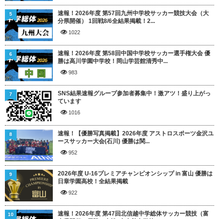
速報！2026年度 第57回九州中学校サッカー競技大会（大
5
分県開催） 1回戦8/6全結果掲載！2...
1022
速報！2026年度 第58回中国中学校サッカー選手権大会 優
6
勝は高川学園中学校！岡山学芸館清秀中...
983
SNS結果速報グループ参加者募集中！激アツ！盛り上がっ
7
ています
1016
速報！【優勝写真掲載】2026年度 アストロスポーツ金沢ユ
8
ースサッカー大会(石川) 優勝は関...
952
2026年度 U-16プレミアチャンピオンシップ in 富山 優勝は
9
日章学園高校！全結果掲載
922
速報！2026年度 第47回北信越中学総体サッカー競技（富
10