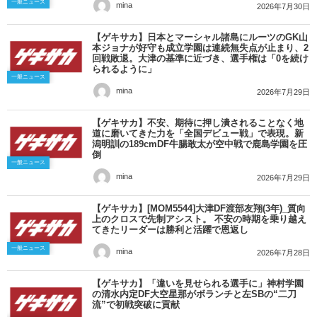
一般ニュース
mina
2026年7月30日
【ゲキサカ】日本とマーシャル諸島にルーツのGK山
本ジョナが好守も成立学園は連続無失点が止まり、2
回戦敗退。大津の基準に近づき、選手権は「0を続け
られるように」
一般ニュース
mina
2026年7月29日
【ゲキサカ】不安、期待に押し潰されることなく地
道に磨いてきた力を「全国デビュー戦」で表現。新
潟明訓の189cmDF牛腸敢太が空中戦で鹿島学園を圧
倒
一般ニュース
mina
2026年7月29日
【ゲキサカ】[MOM5544]大津DF渡部友翔(3年)_質向
上のクロスで先制アシスト。 不安の時期を乗り越え
てきたリーダーは勝利と活躍で恩返し
一般ニュース
mina
2026年7月28日
【ゲキサカ】「違いを見せられる選手に」神村学園
の清水内定DF大空星那がボランチと左SBの“二刀
流”で初戦突破に貢献