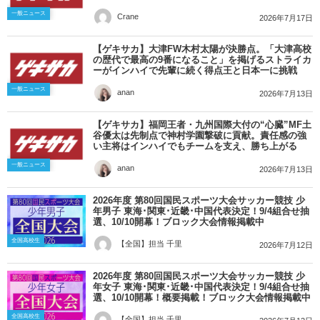
一般ニュース
Crane
2026年7月17日
【ゲキサカ】大津FW木村太陽が決勝点。「大津高校
の歴代で最高の9番になること」を掲げるストライカ
ーがインハイで先輩に続く得点王と日本一に挑戦
一般ニュース
anan
2026年7月13日
【ゲキサカ】福岡王者・九州国際大付の“心臓”MF土
谷優太は先制点で神村学園撃破に貢献。責任感の強
い主将はインハイでもチームを支え、勝ち上がる
一般ニュース
anan
2026年7月13日
2026年度 第80回国民スポーツ大会サッカー競技 少
年男子 東海･関東･近畿･中国代表決定！9/4組合せ抽
選、10/10開幕！ブロック大会情報掲載中
全国高校生
【全国】担当 千里
2026年7月12日
2026年度 第80回国民スポーツ大会サッカー競技 少
年女子 東海･関東･近畿･中国代表決定！9/4組合せ抽
選、10/10開幕！概要掲載！ブロック大会情報掲載中
全国高校生
【全国】担当 千里