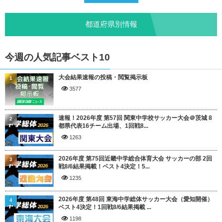
都道府県別情報
今週の人気記事ベスト10
大会結果速報の投稿・閲覧掲示板
1
3577
速報！2026年度 第57回 関東中学校サッカー大会＠茨城 8
2
都県代表16チーム出場、1回戦8...
1263
2026年度 第75回近畿中学総合体育大会 サッカーの部 2回
3
戦8/6結果掲載！ベスト4決定！5...
1235
2026年度 第48回 東海中学総体サッカー大会（愛知開催）
4
ベスト4決定！1回戦8/6結果掲載 ...
1198