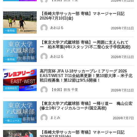
2026年7月12日
【長崎大学サッカー部 寄稿】マネージャー日記
2026年7月10日(金)
あおはる
2026年7月11日
一般寄稿
【東京大学ア式蹴球部 寄稿】ー周囲に支えられて
ー 柏木琴葉(4年/スタッフ/不二聖心女子学院高校)
あおはる
2026年7月11日
一般寄稿
高円宮杯 JFA U-18サッカープレミアリーグ 2026
EAST/WEST 7/11全結果更新！第10節大津 – 米子北
戦日程募集！第12節は9/5,6開催！
全国高校生
【全国】担当 千里
2026年7月11日
【東京大学ア式蹴球部 寄稿】ー帰り道ー 穐山公宏
(修士1年/フィジカルコーチ/国立高校)
まとみ
2026年7月7日
一般ニュース
【長崎大学サッカー部 寄稿】マネージャー日記
2026年7月3日(金)