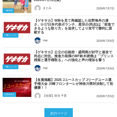
まとみ
2026年7月7日
一般寄稿
【ゲキサカ】W杯を見て再確認した佐野海舟の凄
さ。U-17日本代表ボランチ、星宗介(尚志)は「前進で
きるような取り方」を追求してより攻守で勝利に貢
献する
一般ニュース
mar
2026年7月6日
【ゲキサカ】公立の伝統校・盛岡商が好守と速攻で
尚志に対抗。推進力発揮のMF鈴木琥俄は「プリンス
残留と選手権取る」への強化と声の増加を誓う
一般ニュース
mar
2026年7月6日
【各賞掲載】2026 Jユースカップ Jリーグユース選
手権大会 川崎フロンターレが神奈川県対決制して初
優勝！！
全国高校生
【全国】担当 千里
2026年7月5日
次のページ