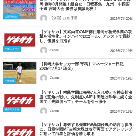
岡 例年9月開催！組合せ・日程募集 九州・中四国
予選 宮崎大会 優勝は慶誠高校！
全国高校生
【全国】担当 千里
2026年7月20日
【ゲキサカ】文武両道のMF徳住陽向が桐光学園の攻
撃を活性化。インハイではゴール、アシストで貢献
し、優勝を目指す
一般ニュース
Crane
2026年7月19日
【長崎大学サッカー部 寄稿】マネージャー日記
2026年7月17日(金)
Crane
2026年7月19日
一般寄稿
【ゲキサカ】桐蔭学園は先発7人入れ替えも神奈川決
勝で互角の戦い。先制点のMF中田陸は昨年に続く全
国で「先陣切って」チームを引っ張る
神奈川大学生
Crane
2026年7月18日
【ゲキサカ】尊敬する先輩FW高岡伶颯の助言も参考
に。日章学園MF吉崎太珠は攻守両面でアグレッシブ
に動いて白星と評価を勝ち取る