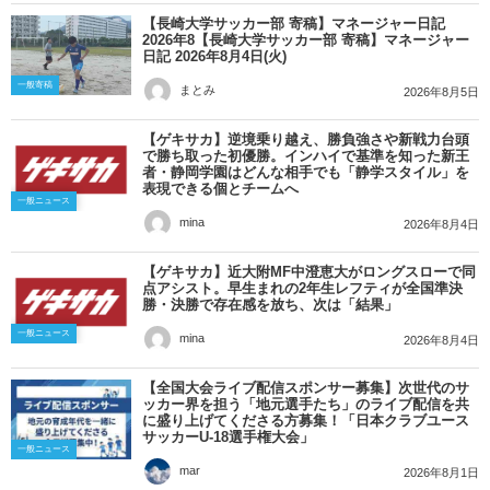
【長崎大学サッカー部 寄稿】マネージャー日記
2026年8【長崎大学サッカー部 寄稿】マネージャー
日記 2026年8月4日(火)
一般寄稿
まとみ
2026年8月5日
【ゲキサカ】逆境乗り越え、勝負強さや新戦力台頭
で勝ち取った初優勝。インハイで基準を知った新王
者・静岡学園はどんな相手でも「静学スタイル」を
表現できる個とチームへ
一般ニュース
mina
2026年8月4日
【ゲキサカ】近大附MF中澄恵大がロングスローで同
点アシスト。早生まれの2年生レフティが全国準決
勝・決勝で存在感を放ち、次は「結果」
一般ニュース
mina
2026年8月4日
【全国大会ライブ配信スポンサー募集】次世代のサ
ッカー界を担う「地元選手たち」のライブ配信を共
に盛り上げてくださる方募集！「日本クラブユース
サッカーU-18選手権大会」
一般ニュース
mar
2026年8月1日