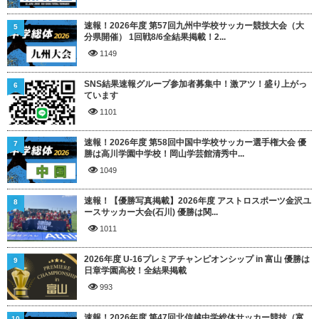
速報！2026年度 第57回九州中学校サッカー競技大会（大
5
分県開催） 1回戦8/6全結果掲載！2...
1149
SNS結果速報グループ参加者募集中！激アツ！盛り上がっ
6
ています
1101
速報！2026年度 第58回中国中学校サッカー選手権大会 優
7
勝は高川学園中学校！岡山学芸館清秀中...
1049
速報！【優勝写真掲載】2026年度 アストロスポーツ金沢ユ
8
ースサッカー大会(石川) 優勝は関...
1011
2026年度 U-16プレミアチャンピオンシップ in 富山 優勝は
9
日章学園高校！全結果掲載
993
速報！2026年度 第47回北信越中学総体サッカー競技（富
10