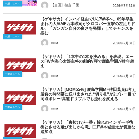
一般ニュース
【全国】担当 千里
2026年7月31日
【ゲキサカ】インハイ経由でU-17W杯へ。09年早生
まれの大津MF西本瑛司がクロスバー直撃の左足ミド
ル、「ガンガン自分の良さを発揮」してチャンスを
掴む
一般ニュース
mina
2026年7月31日
【ゲキサカ】「1本中の1本を決める」を表現。エー
スFW内海心太郎主将の劇的V弾で鹿島学園が昨年超
え
一般ニュース
mina
2026年7月31日
【ゲキサカ】[MOM5546] 鹿島学園MF稗田葵允(3年)_
勝負の時間帯に送り出された“切り札”が2プレー目で
同点ボレー!高速ドリブルでも流れを変える
一般ニュース
mina
2026年7月30日
【ゲキサカ】「裏抜けが一番」憧れのインザーギ彷
彿とさせる飛び出しから滝川二FW本城圭太が貴重な
追加点