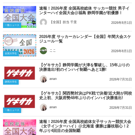
速報！2026年度 全国高校総体 サッカー競技 男子イ
ンターハイ全国大会@福島 静岡学園が初優勝！
【全国】担当 千里
2026年8月1日
一般ニュース
2026年度 サッカーカレンダー【全国】年間大会スケ
ジュール一覧
ここ
2026年8月1日
全国大学生
【ゲキサカ】静岡学園が大津を撃破し、15年ぶりの
決勝進出!初のインハイ制覇へあと1勝!
anan
2026年7月31日
静岡大学生
【ゲキサカ】関西勢対決はPK戦で決着!近大附が同校
史上初、大阪府勢48年ぶりのインハイ決勝進出!
anan
2026年7月31日
一般ニュース
速報！2026年度 全国高校総体女子サッカー競技大会
（女子インターハイ）@北海道 優勝は藤枝順心！2
年ぶり4回目の全国制覇