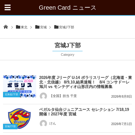
Green Card ニュース
東北
宮城
宮城J下部
宮城J下部
Category
2026年度 Jリーグ U-14 ポラリスリーグ（北海道・東
北・北信越） 8/9,10,結果速報！ 8/4 コンサドーレ
旭川 vs モンテディオ山形庄内の情報募集
北海道J下部
【全国】担当 千里
2026年8月8日
ベガルタ仙台ジュニアユース セレクション 7/18,19
開催！2027年度 宮城
けん
2026年7月1日
宮城J下部