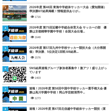
2026年度 第48回 東海中学総体サッカー大会（愛知開催）
3
準決勝8/7結果掲載！情報提供ありが...
1716
2026年度 第75回近畿中学総合体育大会 サッカーの部 優
4
勝は京都精華学園中学校！全国大会出場...
1648
2026年度 第57回九州中学校サッカー競技大会（大分県開
5
催）準決勝、5位決定1回戦 8/8結果...
1576
SNS結果速報グループ参加者募集中！激アツ！盛り上がっ
6
ています
1403
速報！2026年度 第58回中国中学校サッカー選手権大会 優
7
勝は高川学園中学校！岡山学芸館清秀中...
1273
速報！2026年度 第47回北信越中学総体サッカー競技（富
8