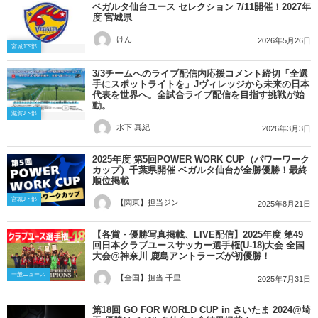
ベガルタ仙台ユース セレクション 7/11開催！2027年
度 宮城県
けん
2026年5月26日
宮城J下部
3/3チームへのライブ配信内応援コメント締切「全選
手にスポットライトを」Jヴィレッジから未来の日本
代表を世界へ。全試合ライブ配信を目指す挑戦が始
動。
滋賀J下部
水下 真紀
2026年3月3日
2025年度 第5回POWER WORK CUP（パワーワーク
カップ）千葉県開催 ベガルタ仙台が全勝優勝！最終
順位掲載
宮城J下部
【関東】担当ジン
2025年8月21日
【各賞・優勝写真掲載、LIVE配信】2025年度 第49
回日本クラブユースサッカー選手権(U-18)大会 全国
大会@神奈川 鹿島アントラーズが初優勝！
一般ニュース
【全国】担当 千里
2025年7月31日
第18回 GO FOR WORLD CUP in さいたま 2024@埼