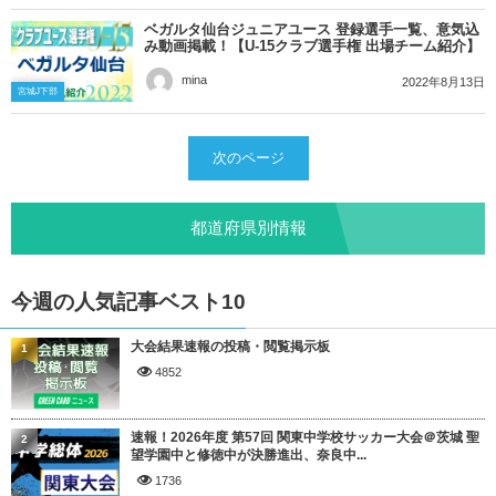
ベガルタ仙台ジュニアユース 登録選手一覧、意気込
み動画掲載！【U-15クラブ選手権 出場チーム紹介】
mina
2022年8月13日
宮城J下部
次のページ
都道府県別情報
今週の人気記事ベスト10
大会結果速報の投稿・閲覧掲示板
1
4852
速報！2026年度 第57回 関東中学校サッカー大会＠茨城 聖
2
望学園中と修徳中が決勝進出、奈良中...
1736