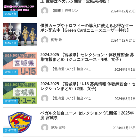
玉 優勝はベガルタ仙台！全結果掲載！
【関東】担当ジン
2024年12月28日
宮城J下部
優勝カップやトロフィーの購入に使えるお得なクー
ポン配布中【Green Cardニュースユーザー特典】
梅野 唯
2024年12月24日
栃木J下部
2024-2025 【宮城県】セレクション・体験練習会 募
集情報まとめ（ジュニアユース・4種、女子）
【北海道･東北】担当 べこ
2024年8月1日
宮城J下部
2024-2025 【宮城県】U-18 募集情報 体験練習会・セ
レクションまとめ（2種、女子)
【北海道･東北】担当 べこ
2024年8月1日
宮城J下部
ベガルタ仙台ユース セレクション 9/1開催！2025年
度 宮城県
伊海 智裕
2024年7月15日
宮城J下部