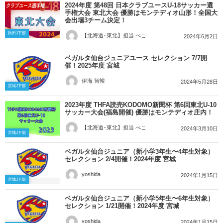
2024年度 第48回 日本クラブユースU-18サッカー選
手権大会 東北大会 優勝はモンテディオ山形！全国大
会出場3チーム決定！
秋田J下部
【北海道･東北】担当 べこ
2024年6月2日
ベガルタ仙台ジュニアユース セレクション 7/7開
催！2025年度 宮城
伊海 智裕
2024年5月28日
宮城J下部
2023年度 THFA読売KODOMO新聞杯 第6回東北U-10
サッカー大会(福島開催) 優勝はモンテディオ庄内！
【北海道･東北】担当 べこ
2024年3月10日
宮城J下部
ベガルタ仙台ジュニア（新小学3年生〜4年生対象）
セレクション 2/4開催！2024年度 宮城
yoshida
2024年1月15日
宮城J下部
ベガルタ仙台ジュニア（新小学5年生〜6年生対象）
セレクション 1/21開催！2024年度 宮城
yoshida
2024年1月15日