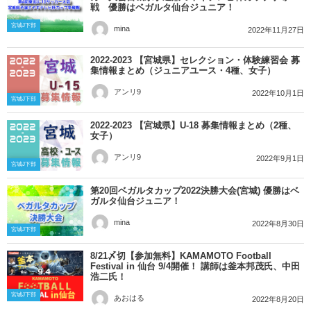
戦 優勝はベガルタ仙台ジュニア！
宮城J下部
mina
2022年11月27日
2022-2023 【宮城県】セレクション・体験練習会 募
集情報まとめ（ジュニアユース・4種、女子）
アンリ9
2022年10月1日
宮城J下部
2022-2023 【宮城県】U-18 募集情報まとめ（2種、
女子）
アンリ9
2022年9月1日
宮城J下部
第20回ベガルタカップ2022決勝大会(宮城) 優勝はベ
ガルタ仙台ジュニア！
mina
2022年8月30日
宮城J下部
8/21〆切【参加無料】KAMAMOTO Football
Festival in 仙台 9/4開催！ 講師は釜本邦茂氏、中田
浩二氏！
宮城J下部
あおはる
2022年8月20日