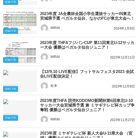
宮城J下部
2023年度 JA全農杯全国小学生選抜サッカーIN東北
宮城県予選 ベガルタ仙台、なかのFCが東北大会へ！
MIRAI
2024年1月9日
宮城J下部
2023年度 THFAフジパンCUP 第11回東北U-12サッカ
ー大会 優勝はベガルタ仙台ジュニア！
MIRAI
2023年12月11日
宮城J下部
【12/9,10 LIVE配信】フットサルフェスタ2023 全試
合LIVE配信決定！
松本
2023年12月8日
福島J下部
2023年度THFA 読売KODOMO新聞杯第6回東北U-10
サッカー大会宮城県予選 兼 ミヤギテレビ杯カップ争
奪戦 優勝はベガルタ仙台ジュニア！
宮城J下部
MIRAI
2023年11月27日
2023年度 ミヤギテレビ杯 新人大会U-11県大会 （宮
城）優勝はベガルタ仙台ジュニア！