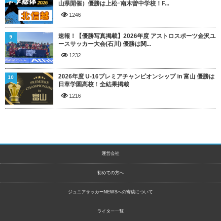
山県開催）優勝は上松･南木曽中学校！F...
1246
速報！【優勝写真掲載】2026年度 アストロスポーツ金沢ユ
9
ースサッカー大会(石川) 優勝は関...
1232
2026年度 U-16プレミアチャンピオンシップ in 富山 優勝は
10
日章学園高校！全結果掲載
1216
運営会社
初めての方へ
ジュニアサッカーNEWSへの寄稿について
ライター一覧