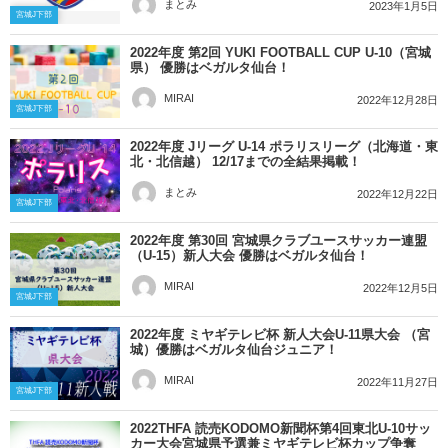
まとみ
2023年1月5日
宮城J下部
2022年度 第2回 YUKI FOOTBALL CUP U-10（宮城
県） 優勝はベガルタ仙台！
MIRAI
2022年12月28日
宮城J下部
2022年度 Jリーグ U-14 ポラリスリーグ（北海道・東
北・北信越） 12/17までの全結果掲載！
まとみ
2022年12月22日
宮城J下部
2022年度 第30回 宮城県クラブユースサッカー連盟
（U-15）新人大会 優勝はベガルタ仙台！
MIRAI
2022年12月5日
宮城J下部
2022年度 ミヤギテレビ杯 新人大会U-11県大会 （宮
城）優勝はベガルタ仙台ジュニア！
MIRAI
2022年11月27日
宮城J下部
2022THFA 読売KODOMO新聞杯第4回東北U-10サッ
カー大会宮城県予選兼ミヤギテレビ杯カップ争奪