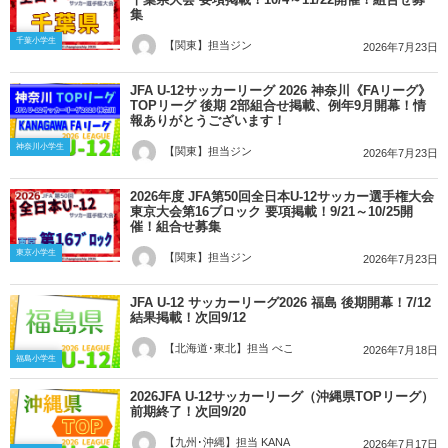
集
千葉小学生
【関東】担当ジン
2026年7月23日
JFA U-12サッカーリーグ 2026 神奈川《FAリーグ》
TOPリーグ 後期 2部組合せ掲載、例年9月開幕！情
報ありがとうございます！
神奈川小学生
【関東】担当ジン
2026年7月23日
2026年度 JFA第50回全日本U-12サッカー選手権大会
東京大会第16ブロック 要項掲載！9/21～10/25開
催！組合せ募集
東京小学生
【関東】担当ジン
2026年7月23日
JFA U-12 サッカーリーグ2026 福島 後期開幕！7/12
結果掲載！次回9/12
【北海道･東北】担当 べこ
2026年7月18日
福島小学生
2026JFA U-12サッカーリーグ（沖縄県TOPリーグ）
前期終了！次回9/20
【九州･沖縄】担当 KANA
2026年7月17日