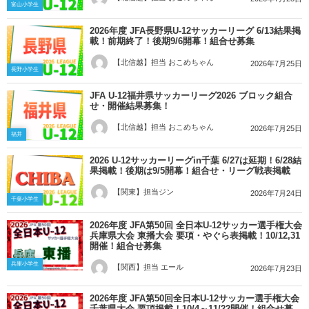
富山小学生
2026年度 JFA長野県U-12サッカーリーグ 6/13結果掲
載！前期終了！後期9/6開幕！組合せ募集
【北信越】担当 おこめちゃん
2026年7月25日
長野小学生
JFA U-12福井県サッカーリーグ2026 ブロック組合
せ・開催結果募集！
【北信越】担当 おこめちゃん
2026年7月25日
福井
2026 U-12サッカーリーグin千葉 6/27は延期！6/28結
果掲載！後期は9/5開幕！組合せ・リーグ戦表掲載
【関東】担当ジン
2026年7月24日
千葉小学生
2026年度 JFA第50回 全日本U-12サッカー選手権大会
兵庫県大会 東播大会 要項・やぐら表掲載！10/12,31
開催！組合せ募集
兵庫小学生
【関西】担当 エール
2026年7月23日
2026年度 JFA第50回全日本U-12サッカー選手権大会
千葉県大会 要項掲載！10/4～11/22開催！組合せ募