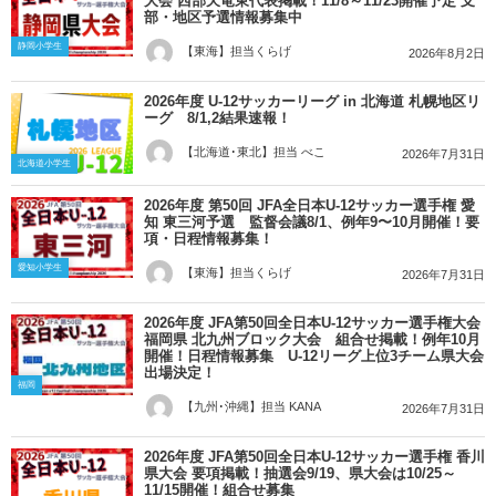
大会 西部天竜東代表掲載！11/8～11/23開催予定 支
部・地区予選情報募集中
静岡小学生
【東海】担当くらげ
2026年8月2日
2026年度 U-12サッカーリーグ in 北海道 札幌地区リ
ーグ 8/1,2結果速報！
【北海道･東北】担当 べこ
2026年7月31日
北海道小学生
2026年度 第50回 JFA全日本U-12サッカー選手権 愛
知 東三河予選 監督会議8/1、例年9〜10月開催！要
項・日程情報募集！
愛知小学生
【東海】担当くらげ
2026年7月31日
2026年度 JFA第50回全日本U-12サッカー選手権大会
福岡県 北九州ブロック大会 組合せ掲載！例年10月
開催！日程情報募集 U-12リーグ上位3チーム県大会
出場決定！
福岡
【九州･沖縄】担当 KANA
2026年7月31日
2026年度 JFA第50回全日本U-12サッカー選手権 香川
県大会 要項掲載！抽選会9/19、県大会は10/25～
11/15開催！組合せ募集