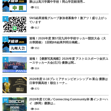
勝はは高川学園中学校！岡山学芸館清秀...
931
SNS結果速報グループ参加者募集中！激アツ！盛り上がっ
6
ています
917
速報！2026年度 第57回九州中学校サッカー競技大会（大
7
分県開催） 1回戦8/6結果判明分掲載...
950
速報！【優勝写真掲載】2026年度 アストロスポーツ金沢ユ
8
ースサッカー大会(石川) 優勝は関...
904
2026年度 U-16プレミアチャンピオンシップ in 富山 優勝は
9
日章学園高校！順位トーナ...
870
2026年度 CC杯／Connecting Community杯 裏インターハ
10
イ（静岡）優勝は...
844