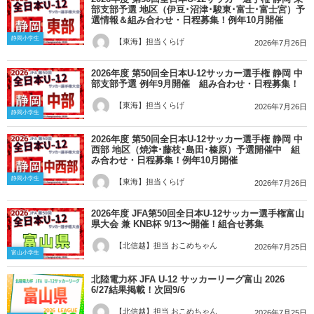
部支部予選 地区（伊豆･沼津･駿東･富士･富士宮）予
選情報＆組み合わせ・日程募集！例年10月開催
静岡小学生
【東海】担当くらげ
2026年7月26日
2026年度 第50回全日本U-12サッカー選手権 静岡 中
部支部予選 例年9月開催 組み合わせ・日程募集！
【東海】担当くらげ
2026年7月26日
静岡小学生
2026年度 第50回全日本U-12サッカー選手権 静岡 中
西部 地区（焼津･藤枝･島田･榛原）予選開催中 組
み合わせ・日程募集！例年10月開催
静岡小学生
【東海】担当くらげ
2026年7月26日
2026年度 JFA第50回全日本U-12サッカー選手権富山
県大会 兼 KNB杯 9/13〜開催！組合せ募集
【北信越】担当 おこめちゃん
2026年7月25日
富山小学生
北陸電力杯 JFA U-12 サッカーリーグ富山 2026
6/27結果掲載！次回9/6
【北信越】担当 おこめちゃん
2026年7月25日