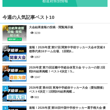
都道府県別情報
今週の人気記事ベスト10
大会結果速報の投稿・閲覧掲示板
1
3239
速報！2026年度 第57回 関東中学校サッカー大会＠茨城 8
2
都県代表16チーム出場、1回戦8...
1057
2026年度 第75回近畿中学総合体育大会 サッカーの部 2回
3
戦8/6結果掲載！ベスト4決定！5...
1047
2026年度 第48回 東海中学総体サッカー大会（愛知開催）
4
ベスト4決定！1回戦8/6結果掲載 ...
993
速報！2026年度 第58回中国中学校サッカー選手権大会 優
5