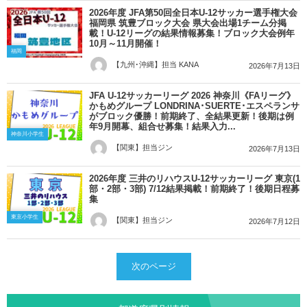
2026年度 JFA第50回全日本U-12サッカー選手権大会
福岡県 筑豊ブロック大会 県大会出場1チーム分掲
載！U-12リーグの結果情報募集！ブロック大会例年
10月～11月開催！
福岡
【九州･沖縄】担当 KANA
2026年7月13日
JFA U-12サッカーリーグ 2026 神奈川《FAリーグ》
かもめグループ LONDRINA･SUERTE･エスペランサ
がブロック優勝！前期終了、全結果更新！後期は例
年9月開幕、組合せ募集！結果入力...
神奈川小学生
【関東】担当ジン
2026年7月13日
2026年度 三井のリハウスU-12サッカーリーグ 東京(1
部・2部・3部) 7/12結果掲載！前期終了！後期日程募
集
東京小学生
【関東】担当ジン
2026年7月12日
次のページ