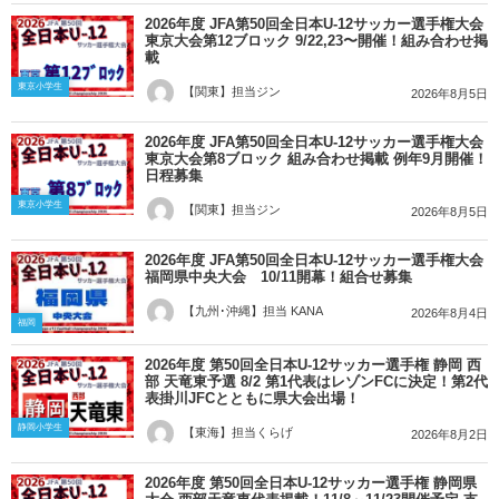
2026年度 JFA第50回全日本U-12サッカー選手権大会
東京大会第12ブロック 9/22,23〜開催！組み合わせ掲
載
東京小学生
【関東】担当ジン
2026年8月5日
2026年度 JFA第50回全日本U-12サッカー選手権大会
東京大会第8ブロック 組み合わせ掲載 例年9月開催！
日程募集
東京小学生
【関東】担当ジン
2026年8月5日
2026年度 JFA第50回全日本U-12サッカー選手権大会
福岡県中央大会 10/11開幕！組合せ募集
【九州･沖縄】担当 KANA
2026年8月4日
福岡
2026年度 第50回全日本U-12サッカー選手権 静岡 西
部 天竜東予選 8/2 第1代表はレゾンFCに決定！第2代
表掛川JFCとともに県大会出場！
静岡小学生
【東海】担当くらげ
2026年8月2日
2026年度 第50回全日本U-12サッカー選手権 静岡県