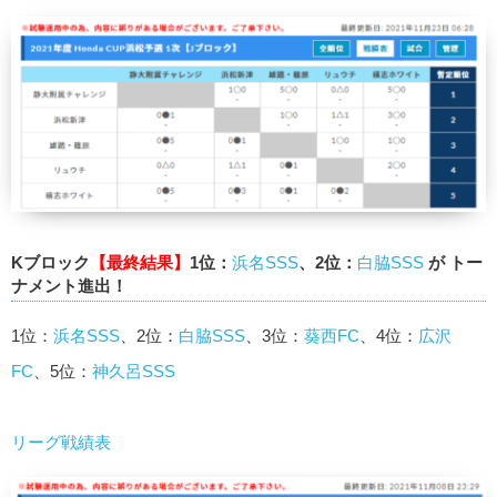
Kブロック
【最終結果】
1位：
浜名SSS
、2位：
白脇SSS
が トー
ナメント進出！
1位：
浜名SSS
、2位：
白脇SSS
、3位：
葵西FC
、4位：
広沢
FC
、5位：
神久呂SSS
リーグ戦績表