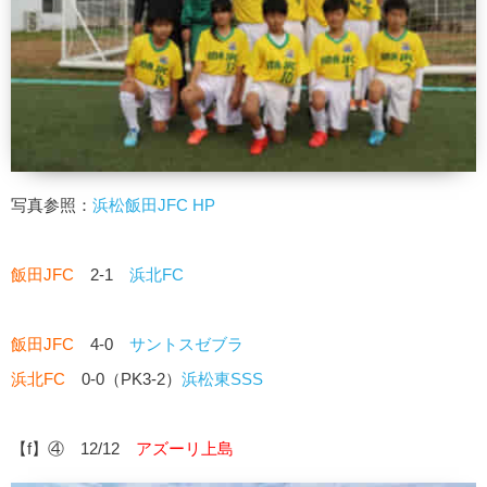
写真参照：
浜松飯田JFC HP
飯田JFC
2-1
浜北FC
飯田JFC
4-0
サントスゼブラ
浜北FC
0-0（PK3-2）
浜松東SSS
【f】④ 12/12
アズーリ上島