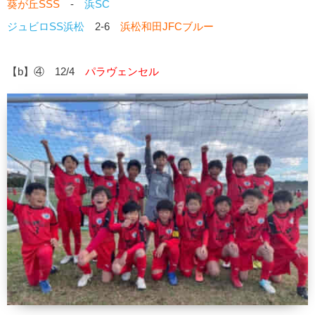
葵が丘SSS
-
浜SC
ジュビロSS浜松
2-6
浜松和田JFCブルー
【b】④ 12/4
パラヴェンセル