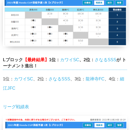
Lブロック
【最終結果】
1位：
カワイSC
、2位：
さなるSSS
が ト
ーナメント進出！
1位：
カワイSC
、2位：
さなるSSS
、3位：
龍禅寺FC
、4位：
細
江JFC
リーグ戦績表