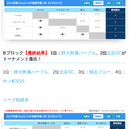
Bブロック
【最終結果】
1位：
静大附属パープル
、2位
北浜SC
が
トーナメント進出！
1位：
静大附属パープル
、2位
北浜SC
、3位：
積志ブルー
、4位：
中ノ町SSS
リーグ戦績表