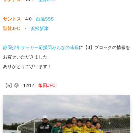
サントス
4-0
白脇SSS
聖隷JFC
-
浜松新津
静岡少年サッカー応援団みんなの速報
に【d】ブロックの情報を
お寄せいただきました。
ありがとうございます！
【e】③ 12/12
飯田JFC