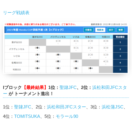
リーグ戦績表
Iブロック
【最終結果】
1位：
聖隷JFC
、2位：
浜松和田JFCスタ
ー
が トーナメント進出！
1位：
聖隷JFC
、2位：
浜松和田JFCスター
、3位：
浜松蒲JSC
、
4位：
TOMITSUKA
、5位：
モラール90