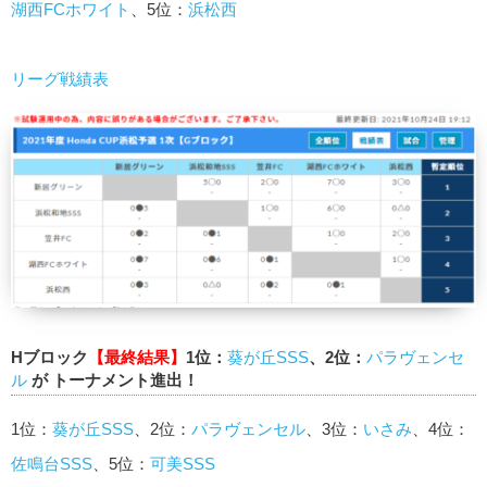
湖西FCホワイト
、5位：
浜松西
リーグ戦績表
Hブロック
【最終結果】
1位：
葵が丘SSS
、2位：
パラヴェンセ
ル
が トーナメント進出！
1位：
葵が丘SSS
、2位：
パラヴェンセル
、3位：
いさみ
、4位：
佐鳴台SSS
、5位：
可美SSS