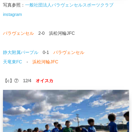
写真参照：
一般社団法人パラヴェンセルスポーツクラブ
instagram
パラヴェンセル
2-0 浜松河輪JFC
静大附属パープル
0-1
パラヴェンセル
天竜東FC
-
浜松河輪JFC
【c】⑦ 12/4
オイスカ