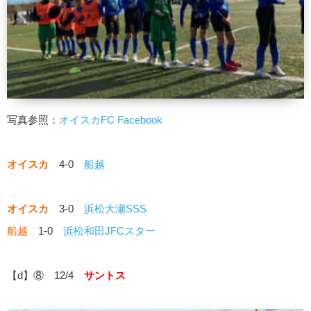
写真参照：
オイスカFC Facebook
オイスカ
4-0
船越
オイスカ
3-0
浜松大瀬SSS
船越
1-0
浜松和田JFCスター
【d】⑧ 12/4
サントス