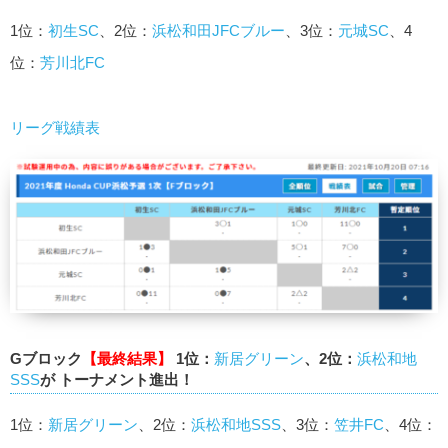
1位：
初生SC
、2位：
浜松和田JFCブルー
、3位：
元城SC
、4
位：
芳川北FC
リーグ戦績表
Gブロック
【最終結果】
1位：
新居グリーン
、2位：
浜松和地
SSS
が トーナメント進出！
1位：
新居グリーン
、2位：
浜松和地SSS
、3位：
笠井FC
、4位：