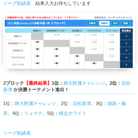
リーグ戦績表
結果入力お待ちしています
Jブロック
【最終結果】
1位：
静大附属チャレンジ
、2位：
浜松
新津
か決勝トーナメント進出！
1位：
静大附属チャレンジ
、2位：
浜松新津
、3位：
雄踏
・
篠
原
、4位：
リュウチ
、5位：
積志ホワイト
リーグ戦績表