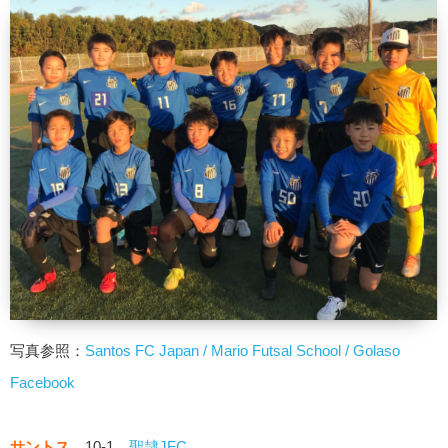
写真参照：
Santos FC Japan / Mario Futsal School / Golaso
Facebook
サントス
10-1
聖隷JFC