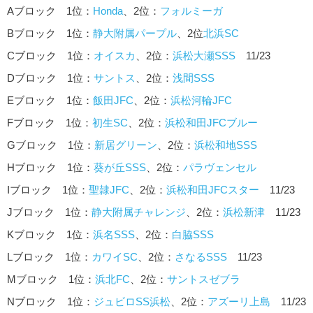
Aブロック 1位：
Honda
、2位：
フォルミーガ
Bブロック 1位：
静大附属パープル
、2位
北浜SC
Cブロック 1位：
オイスカ
、2位：
浜松大瀬SSS
11/23
Dブロック 1位：
サントス
、2位：
浅間SSS
Eブロック 1位：
飯田JFC
、2位：
浜松河輪JFC
Fブロック 1位：
初生SC
、2位：
浜松和田JFCブルー
Gブロック 1位：
新居グリーン
、2位：
浜松和地SSS
Hブロック 1位：
葵が丘SSS
、2位：
パラヴェンセル
Iブロック 1位：
聖隷JFC
、2位：
浜松和田JFCスター
11/23
Jブロック 1位：
静大附属チャレンジ
、2位：
浜松新津
11/23
Kブロック 1位：
浜名SSS
、2位：
白脇SSS
Lブロック 1位：
カワイSC
、2位：
さなるSSS
11/23
Mブロック 1位：
浜北FC
、2位：
サントスゼブラ
Nブロック 1位：
ジュビロSS浜松
、2位：
アズーリ上島
11/23