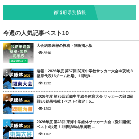
都道府県別情報
今週の人気記事ベスト10
大会結果速報の投稿・閲覧掲示板
1
3546
速報！2026年度 第57回 関東中学校サッカー大会＠茨城 8
2
都県代表16チーム出場、1回戦8...
1232
2026年度 第75回近畿中学総合体育大会 サッカーの部 2回
3
戦8/6結果掲載！ベスト4決定！5...
1203
2026年度 第48回 東海中学総体サッカー大会（愛知開催）
4
ベスト4決定！1回戦8/6結果掲載 ...
1162