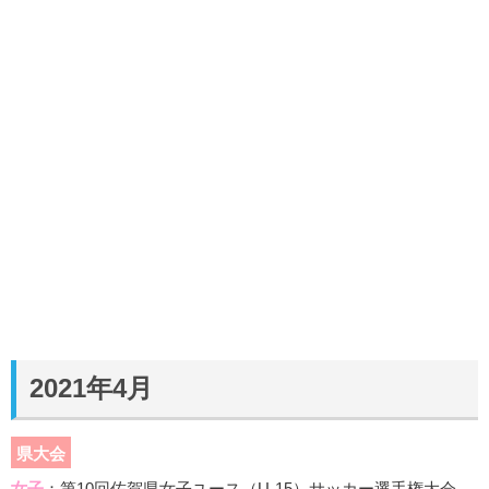
2021年4月
県大会
女子
：第10回佐賀県女子ユース（U-15）サッカー選手権大会