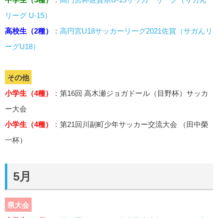
リーグ U-15）
高校生（2種）
：
高円宮U18サッカーリーグ2021佐賀（サガんリ
ーグU18）
その他
小学生（4種）
：第16回 高木瀬ジョガドール（目野杯）サッカ
ー大会
小学生（4種）
：第21回川副町少年サッカー交流大会 （田中榮
一杯）
5月
県大会