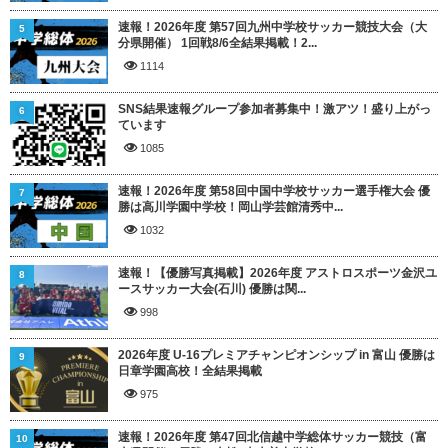
速報！2026年度 第57回九州中学校サッカー競技大会（大
5
分県開催） 1回戦8/6全結果掲載！2...
1114
SNS結果速報グループ参加者募集中！激アツ！盛り上がっ
6
ています
1085
速報！2026年度 第58回中国中学校サッカー選手権大会 優
7
勝は高川学園中学校！岡山学芸館清秀中...
1032
速報！【優勝写真掲載】2026年度 アストロスポーツ金沢ユ
8
ースサッカー大会(石川) 優勝は関...
998
2026年度 U-16プレミアチャンピオンシップ in 富山 優勝は
9
日章学園高校！全結果掲載
975
速報！2026年度 第47回北信越中学総体サッカー競技（富
10