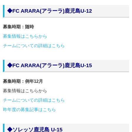
◆FC ARARA(アラーラ)鹿児島U-12
募集時期：随時
募集情報はこちらから
チームについての詳細はこちら
◆FC ARARA(アラーラ)鹿児島U-15
募集時期：例年12月
募集情報はこちらから
チームについての詳細はこちら
昨年度の募集記事はこちら
◆ソレッソ鹿児島 U-15