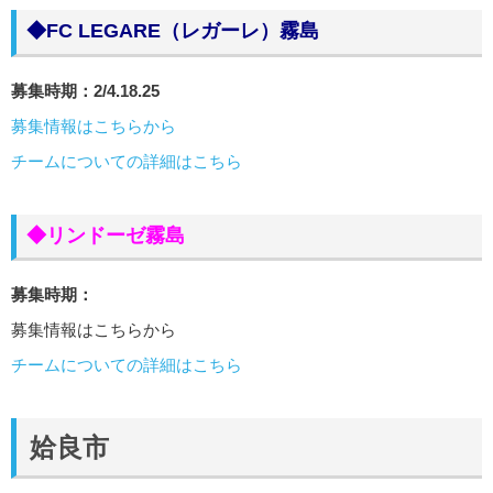
◆FC LEGARE
（レガーレ）霧島
募集時期：2/4.18.25
募集情報はこちらから
チームについての詳細はこちら
◆リンドーゼ霧島
募集時期：
募集情報はこちらから
チームについての詳細はこちら
姶良市