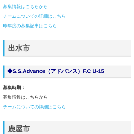
募集情報はこちらから
チームについての詳細はこちら
昨年度の募集記事はこちら
出水市
◆S.S.Advance（アドバンス）F.C U-15
募集時期：
募集情報はこちらから
チームについての詳細はこちら
鹿屋市