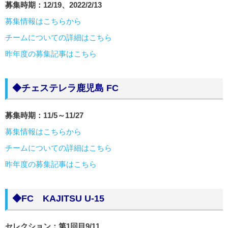
募集時期：12/19、2022/2/13
募集情報はこちらから
チームについての詳細はこちら
昨年度の募集記事はこちら
◆チェステレラ鹿児島 FC
募集時期：11/5～11/27
募集情報はこちらから
チームについての詳細はこちら
昨年度の募集記事はこちら
◆FC KAJITSU U-15
セレクション：第1回目9/11