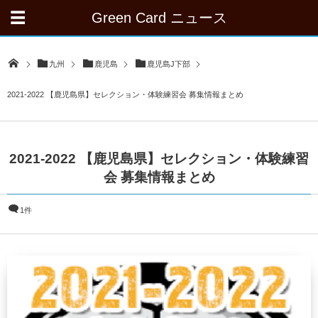
Green Card ニュース
九州
鹿児島
鹿児島J下部
2021-2022 【鹿児島県】セレクション・体験練習会 募集情報まとめ
2021-2022 【鹿児島県】セレクション・体験練習
会 募集情報まとめ
1件