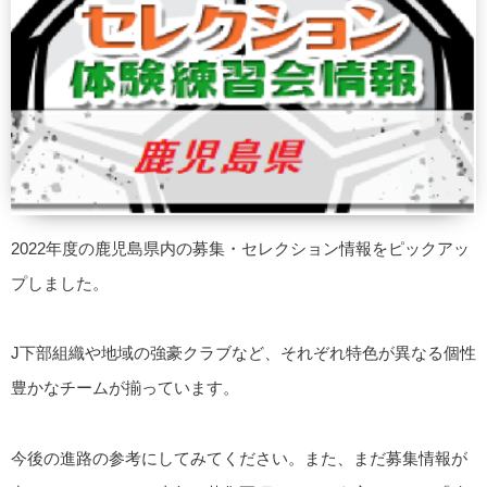
2022年度の鹿児島県内の募集・セレクション情報をピックアッ
プしました。
J下部組織や地域の強豪クラブなど、それぞれ特色が異なる個性
豊かなチームが揃っています。
今後の進路の参考にしてみてください。また、まだ募集情報が