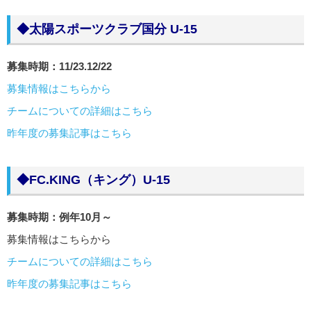
◆
太陽スポーツクラブ国分 U-15
募集時期：11/23.12/22
募集情報はこちらから
チームについての詳細はこちら
昨年度の募集記事はこちら
◆FC.KING（キング）U-15
募集時期：例年10月～
募集情報はこちらから
チームについての詳細はこちら
昨年度の募集記事はこちら