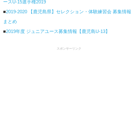
ースU-15選手権2019
■
2019-2020 【鹿児島県】セレクション・体験練習会 募集情報
まとめ
■
2019年度 ジュニアユース募集情報【鹿児島U-13】
スポンサーリンク