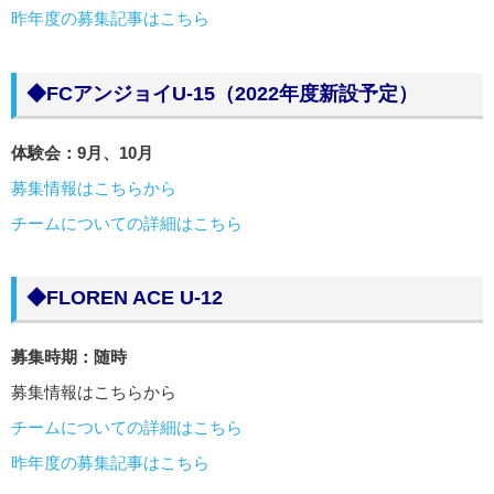
昨年度の募集記事はこちら
◆FCアンジョイU-15（2022年度新設予定）
体験会：9月、10月
募集情報はこちらから
チームについての詳細はこちら
◆FLOREN ACE
U-12
募集時期：随時
募集情報はこちらから
チームについての詳細はこちら
昨年度の募集記事はこちら