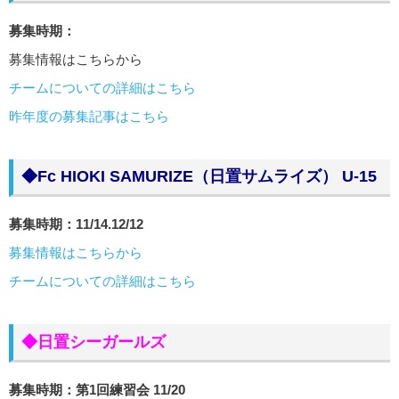
募集時期：
募集情報はこちらから
チームについての詳細はこちら
昨年度の募集記事はこちら
◆Fc HIOKI SAMURIZE（日置サムライズ） U-15
募集時期：11/14.12/12
募集情報はこちらから
チームについての詳細はこちら
◆日置シーガールズ
募集時期：第1回練習会 11/20