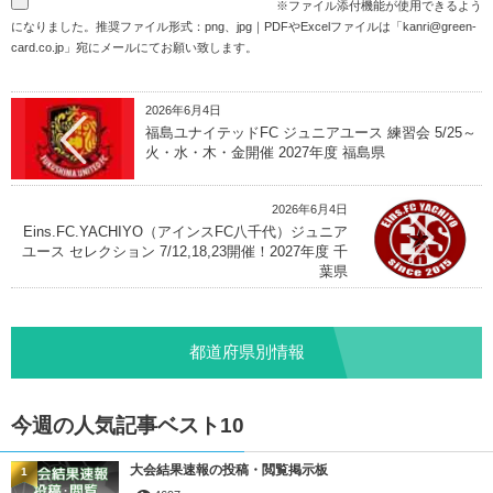
※ファイル添付機能が使用できるよう
になりました。推奨ファイル形式：png、jpg｜PDFやExcelファイルは「
kanri@green-
card.co.jp
」宛にメールにてお願い致します。
2026年6月4日
福島ユナイテッドFC ジュニアユース 練習会 5/25～
火・水・木・金開催 2027年度 福島県
2026年6月4日
Eins.FC.YACHIYO（アインスFC八千代）ジュニア
ユース セレクション 7/12,18,23開催！2027年度 千
葉県
都道府県別情報
今週の人気記事ベスト10
大会結果速報の投稿・閲覧掲示板
1