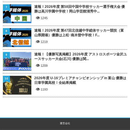
速報！2026年度 第58回中国中学校サッカー選手権大会 優
7
勝は高川学園中学校！岡山学芸館清秀中...
1245
速報！2026年度 第47回北信越中学総体サッカー競技（富
8
山県開催）優勝は上松･南木曽中学校！F...
1219
速報！【優勝写真掲載】2026年度 アストロスポーツ金沢ユ
9
ースサッカー大会(石川) 優勝は関...
1209
2026年度 U-16プレミアチャンピオンシップ in 富山 優勝は
10
日章学園高校！全結果掲載
1193
運営会社