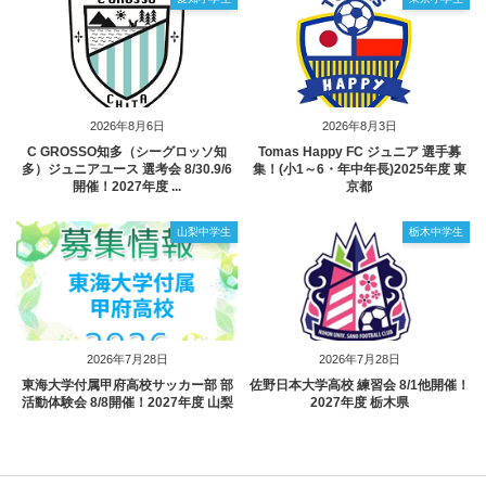
2026年8月6日
2026年8月3日
C GROSSO知多（シーグロッソ知
Tomas Happy FC ジュニア 選手募
多）ジュニアユース 選考会 8/30.9/6
集！(小1～6・年中年長)2025年度 東
開催！2027年度 ...
京都
山梨中学生
栃木中学生
2026年7月28日
2026年7月28日
東海大学付属甲府高校サッカー部 部
佐野日本大学高校 練習会 8/1他開催！
活動体験会 8/8開催！2027年度 山梨
2027年度 栃木県