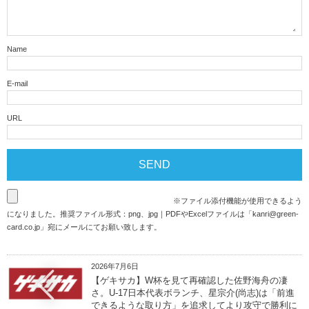
Name
E-mail
URL
※ファイル添付機能が使用できるよう
になりました。推奨ファイル形式：png、jpg｜PDFやExcelファイルは「
kanri@green-
card.co.jp
」宛にメールにてお願い致します。
2026年7月6日
【ゲキサカ】W杯を見て再確認した佐野海舟の凄
さ。U-17日本代表ボランチ、星宗介(尚志)は「前進
できるような取り方」を追求してより攻守で勝利に