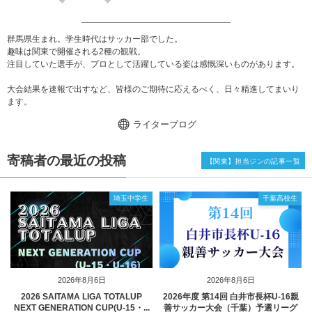
群馬県生まれ。学生時代はサッカー部でした。
趣味は関東で開催される2種の観戦。
注目していた選手が、プロとして活躍している姿は感慨深いものがあります。
大会結果を速報で出すなど、皆様のご期待に応えるべく、日々精進してまいり
ます。
ライターブログ
寄稿者の最近の投稿
【関東】担当ジンの記事一覧
埼玉中学生
千葉高校生
2026年8月6日
2026年8月6日
2026 SAITAMA LIGA TOTALUP
2026年度 第14回 白井市長杯U-16親
NEXT GENERATION CUP(U-15・...
善サッカー大会（千葉）予選リーグ