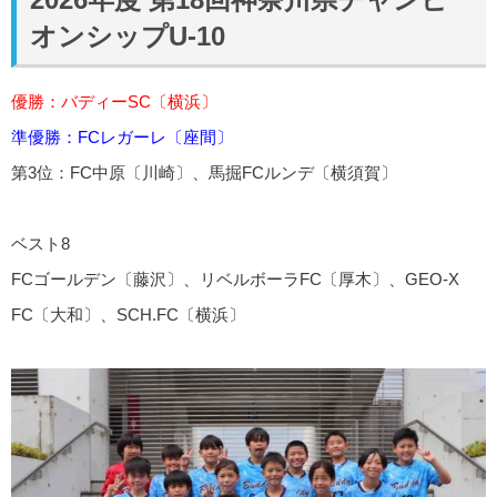
オンシップU-10
優勝：バディーSC〔横浜〕
準優勝：FCレガーレ〔座間〕
第3位：FC中原〔川崎〕、馬掘FCルンデ〔横須賀〕
ベスト8
FCゴールデン〔藤沢〕、リベルボーラFC〔厚木〕、GEO-X
FC〔大和〕、SCH.FC〔横浜〕