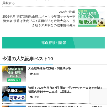
貢献する
2026年7月6日
2026年度 第57回和歌山県スポーツ少年団サッカー交
流大会 優勝は伏虎JSC！富田SSSも近畿大会へ 引
き続き未判明分の結果情報募集
都道府県別情報
今週の人気記事ベスト10
大会結果速報の投稿・閲覧掲示板
1
3387
速報！2026年度 第57回 関東中学校サッカー大会＠茨城 8
2
都県代表16チーム出場、1回戦8...
1139