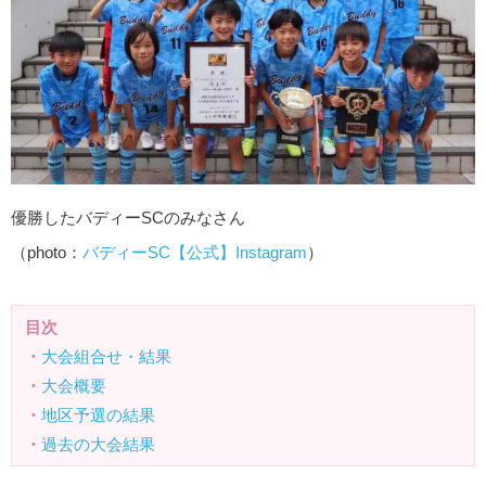
優勝したバディーSCのみなさん
（photo：
バディーSC【公式】Instagram
）
目次
・
大会組合せ・結果
・
大会概要
・
地区予選の結果
・
過去の大会結果