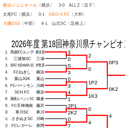
横浜ジュニオール
〔横浜〕 3-0 ALL Z〔逗子〕
太尾FC〔横浜〕 0-1
GEO-X FC
〔大和〕
大磯SSS
〔中郡〕 6-1 山北SC〔足柄上〕