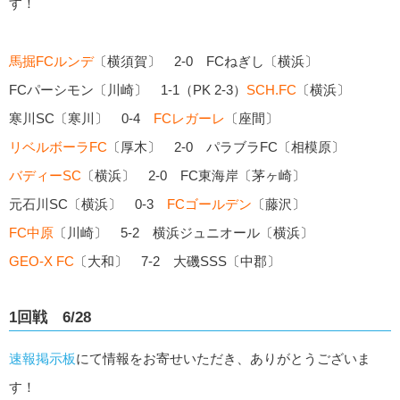
す！
馬掘FCルンデ
〔横須賀〕 2-0 FCねぎし〔横浜〕
FCパーシモン〔川崎〕 1-1（PK 2-3）
SCH.FC
〔横浜〕
寒川SC〔寒川〕 0-4
FCレガーレ
〔座間〕
リベルボーラFC
〔厚木〕 2-0 パラブラFC〔相模原〕
バディーSC
〔横浜〕 2-0 FC東海岸〔茅ヶ崎〕
元石川SC〔横浜〕 0-3
FCゴールデン
〔藤沢〕
FC中原
〔川崎〕 5-2 横浜ジュニオール〔横浜〕
GEO-X FC
〔大和〕 7-2 大磯SSS〔中郡〕
1回戦 6/28
速報掲示板
にて情報をお寄せいただき、ありがとうございま
す！