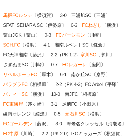
馬掘FCルンデ
〔横須賀〕 3-0 三浦旭SC〔三浦〕
SFAT ISEHARA SC〔伊勢原〕 0-3
FCねぎし
〔横浜〕
葉山JGK〔葉山〕 0-3
FCパーシモン
〔川崎〕
SCH.FC
〔横浜〕 4-1 湘南ルベントSC〔鎌倉〕
FC天神湘南〔藤沢〕 2-2（PK 1-2）
寒川SC
〔寒川〕
さぎぬまSC〔川崎〕 0-7
FCレガーレ
〔座間〕
リベルボーラFC
〔厚木〕 6-1 南が丘SC〔秦野〕
パラブラFC
〔相模原〕 2-2（PK 4-3）FC Arbol〔平塚〕
バディーSC
〔横浜〕 10-0 南JFC〔相模原〕
FC東海岸
〔茅ヶ崎〕 3-1 足柄FC〔小田原〕
綾南オレンジ〔綾瀬〕 0-5
元石川SC
〔横浜〕
FCゴールデン
〔藤沢〕 8-0 海老名クレッセル〔海老名〕
FC中原
〔川崎〕 2-2（PK 2-0）I･Oキッカーズ〔横須賀〕