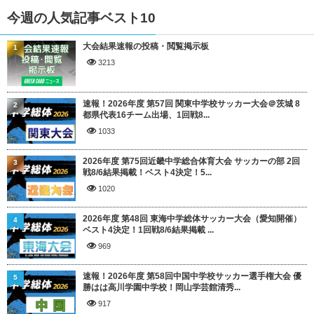
今週の人気記事ベスト10
大会結果速報の投稿・閲覧掲示板
1
3213
速報！2026年度 第57回 関東中学校サッカー大会＠茨城 8
2
都県代表16チーム出場、1回戦8...
1033
2026年度 第75回近畿中学総合体育大会 サッカーの部 2回
3
戦8/6結果掲載！ベスト4決定！5...
1020
2026年度 第48回 東海中学総体サッカー大会（愛知開催）
4
ベスト4決定！1回戦8/6結果掲載 ...
969
速報！2026年度 第58回中国中学校サッカー選手権大会 優
5
勝はは高川学園中学校！岡山学芸館清秀...
917