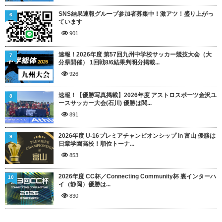
SNS結果速報グループ参加者募集中！激アツ！盛り上がっ
6
ています
901
速報！2026年度 第57回九州中学校サッカー競技大会（大
7
分県開催） 1回戦8/6結果判明分掲載...
926
速報！【優勝写真掲載】2026年度 アストロスポーツ金沢ユ
8
ースサッカー大会(石川) 優勝は関...
891
2026年度 U-16プレミアチャンピオンシップ in 富山 優勝は
9
日章学園高校！順位トーナ...
853
2026年度 CC杯／Connecting Community杯 裏インターハ
10
イ（静岡）優勝は...
830