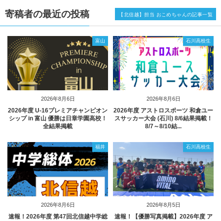
寄稿者の最近の投稿
【北信越】担当 おこめちゃんの記事一覧
富山
石川高校生
2026年8月6日
2026年8月6日
2026年度 U-16プレミアチャンピオン
2026年度 アストロスポーツ 和倉ユー
シップ in 富山 優勝は日章学園高校！
スサッカー大会 (石川) 8/6結果掲載！
全結果掲載
8/7～8/10結...
福井
石川高校生
2026年8月6日
2026年8月5日
速報！2026年度 第47回北信越中学総
速報！【優勝写真掲載】2026年度 ア