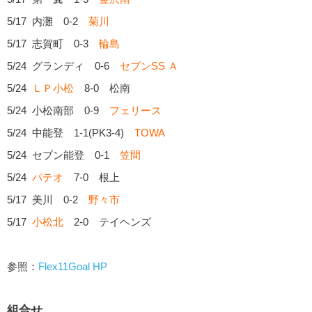
5/17 内灘 0-2
菊川
5/17 志賀町 0-3
輪島
5/24 グランディ 0-6
セブンSS Ａ
5/24
ＬＰ小松
8-0 松南
5/24 小松南部 0-9
フェリース
5/24 中能登 1-1(PK3-4)
TOWA
5/24 セブン能登 0-1
笠間
5/24
パテオ
7-0 根上
5/17 美川 0-2
野々市
5/17
小松北
2-0 テイヘンズ
参照：
Flex11Goal HP
組合せ