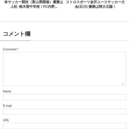
体サッカー競技（富山県開催）優勝は
ストロスポーツ金沢ユースサッカー大
上松･南木曽中学校！FC内野...
会(石川) 優勝は関大北陽！
コメント欄
Comment
*
Name
E-mail
URL