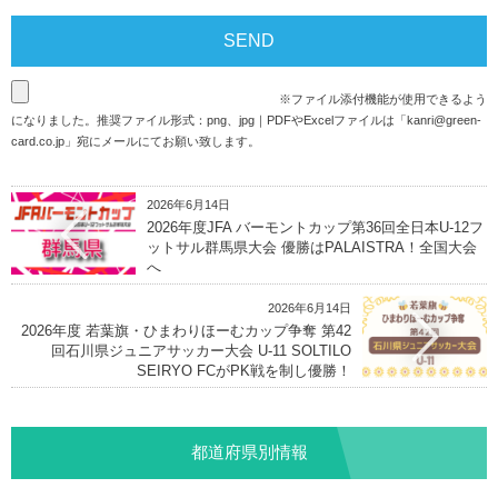
※ファイル添付機能が使用できるよう
になりました。推奨ファイル形式：png、jpg｜PDFやExcelファイルは「
kanri@green-
card.co.jp
」宛にメールにてお願い致します。
2026年6月14日
2026年度JFA バーモントカップ第36回全日本U-12フ
ットサル群馬県大会 優勝はPALAISTRA！全国大会
へ
2026年6月14日
2026年度 若葉旗・ひまわりほーむカップ争奪 第42
回石川県ジュニアサッカー大会 U-11 SOLTILO
SEIRYO FCがPK戦を制し優勝！
都道府県別情報