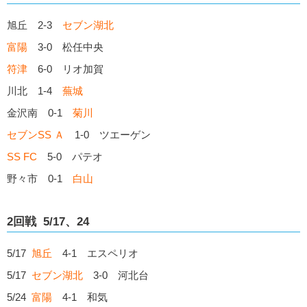
旭丘 2-3
セブン湖北
富陽
3-0 松任中央
符津
6-0 リオ加賀
川北 1-4
蕪城
金沢南 0-1
菊川
セブンSS Ａ
1-0 ツエーゲン
SS FC
5-0 パテオ
野々市 0-1
白山
2回戦 5/17、24
5/17
旭丘
4-1 エスペリオ
5/17
セブン湖北
3-0 河北台
5/24
富陽
4-1 和気