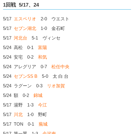
1回戦 5/17、24
5/17
エスペリオ
2-0 ウエスト
5/17
セブン湖北
1-0 金石町
5/17
河北台
5-1 ヴィンセ
5/24 高松 0-1
富陽
5/24 安宅 0-2
和気
5/24 アレグリア 0-7
松任中央
5/24
セブンSS B
5-0 太 白 台
5/24 ラグーン 0-3
リオ加賀
5/24 額 0-2
錦城
5/17 湯野 1-3
今江
5/17
川北
1-0 野町
5/17 TON 0-1
蕪城
5/17 第一翼 1-3
金沢南