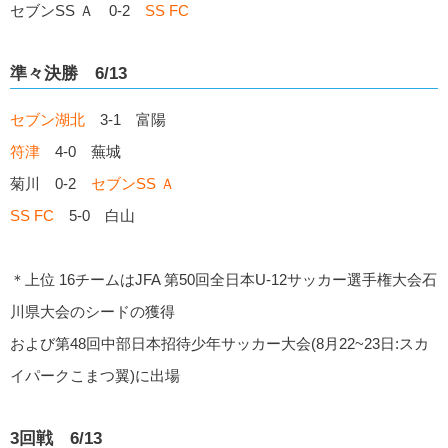
セブンSS Ａ 0-2
SS FC
準々決勝 6/13
セブン湖北
3-1 富陽
符津
4-0 蕪城
菊川 0-2
セブンSS Ａ
SS FC
5-0 白山
＊上位 16チームはJFA 第50回全日本U-12サッカー選手権大会石
川県大会のシードの獲得
および第48回中部日本招待少年サッカー大会(8月22~23日:スカ
イパークこまつ翼)に出場
3回戦 6/13