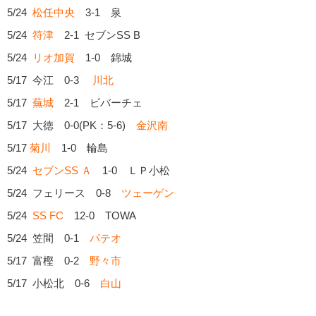
5/24
松任中央
3-1 泉
5/24
符津
2-1 セブンSS B
5/24
リオ加賀
1-0 錦城
5/17 今江 0-3
川北
5/17
蕪城
2-1 ビバーチェ
5/17 大徳 0-0(PK：5-6)
金沢南
5/17
菊川
1-0 輪島
5/24
セブンSS Ａ
1-0 ＬＰ小松
5/24 フェリース 0-8
ツェーゲン
5/24
SS FC
12-0 TOWA
5/24 笠間 0-1
パテオ
5/17 富樫 0-2
野々市
5/17 小松北 0-6
白山