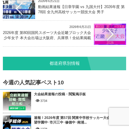
2026年6月21日
動画結果速報【日章学園 vs 九国大付】2026年度 第
78回 全九州高校サッカー競技大会 男子
2026年6月21日
2026年度 第80回国民スポーツ大会近畿ブロック大会
少年女子 本大会出場は大阪府、兵庫県！全結果掲載
都道府県別情報
今週の人気記事ベスト10
大会結果速報の投稿・閲覧掲示板
1
3734
速報！2026年度 第57回 関東中学校サッカー大会＠茨城 聖
2
望学園中･市川三中･修徳中･南浦...
1378