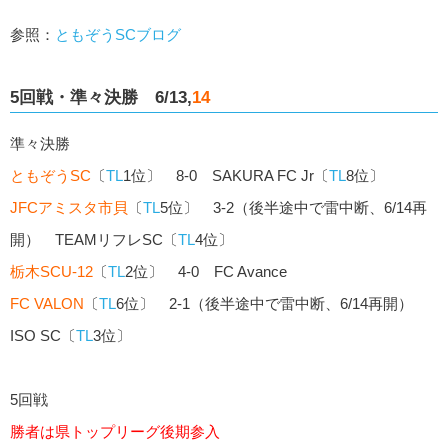
参照：
ともぞうSCブログ
5回戦・準々決勝 6/13,
14
準々決勝
ともぞうSC
〔
TL
1位〕 8-0 SAKURA FC Jr〔
TL
8位〕
JFCアミスタ市貝
〔
TL
5位〕 3-2（後半途中で雷中断、6/14再
開） TEAMリフレSC〔
TL
4位〕
栃木SCU-12
〔
TL
2位〕 4-0 FC Avance
FC VALON
〔
TL
6位〕 2-1（後半途中で雷中断、6/14再開）
ISO SC〔
TL
3位〕
5回戦
勝者は
県トップリーグ
後期参入