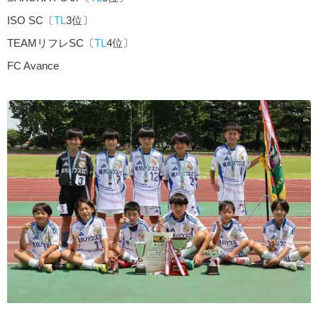
ISO SC〔
TL
3位〕
TEAMリフレSC〔
TL
4位〕
FC Avance