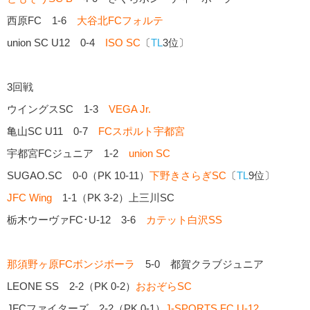
西原FC 1-6
大谷北FCフォルテ
union SC U12 0-4
ISO SC
〔
TL
3位〕
3回戦
ウイングスSC 1-3
VEGA Jr.
亀山SC U11 0-7
FCスポルト宇都宮
宇都宮FCジュニア 1-2
union SC
SUGAO.SC 0-0（PK 10-11）
下野きさらぎSC
〔
TL
9位〕
JFC Wing
1-1（PK 3-2）上三川SC
栃木ウーヴァFC･U-12 3-6
カテット白沢SS
那須野ヶ原FCボンジボーラ
5-0 都賀クラブジュニア
LEONE SS 2-2（PK 0-2）
おおぞらSC
JFCファイターズ 2-2（PK 0-1）
J-SPORTS FC U-12