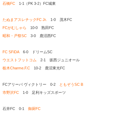
石橋FC
1-1（PK 3-2）FC城東
たぬまアスレチックFC Jr.
1-0 茂木FC
FCがむしゃら
10-0 熟田FC
昭和・戸祭SC
3-0 鹿沼西FC
FC SFiDA
6-0 ドリームSC
ウエストフットコム
2-1 坂西ジュニオール
栃木Charme.F.C
10-2 鹿沼東光FC
FCアリーバ ヴィクトリー 0-2
ともぞうSC B
市野沢FC
1-0 足利キッズスポーツ
石井FC 0-1
御厨FC