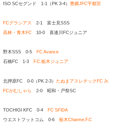
ISO SCセグンド 1-1（PK 3-4）
豊郷JFC宇都宮
FCグラシアス
2-1 富士見SSS
高林・青木FC
10-0 喜連川FCジュニア
野木SSS 0-5
FC Avance
石橋FC 1-3
F.C.栃木ジュニア
北押原FC 0-0（PK 2-3）
たぬまアスレチックFC Jr.
FCがむしゃら
2-0 昭和・戸祭SC
TOCHIGI KFC 0-4
FC SFiDA
ウエストフットコム 0-6
栃木Charme.F.C