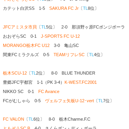
カテット白沢SS 1-5
SAKURA FC Jr
〔
TL
8位〕
JFCアミスタ市貝
〔
TL
5位〕 2-0 那須野ヶ原FCボンジボーラ
おおぞらSC 0-1
J-SPORTS FC U-12
MORANGO栃木FC U12
3-0 亀山SC
間東FCミラクルズ 0-5
TEAMリフレSC
〔
TL
4位〕
栃木SCU-12
〔
TL
2位〕 8-0 BLUE THUNDER
豊郷JFC宇都宮 1-1（PK 3-4）
K-WEST.FC2001
NIKKO SC 0-1
FC Avance
FCがむしゃら 0-5
ヴェルフェ矢板U-12･vert
〔
TL
7位〕
FC VALON
〔
TL
6位〕 8-0 栃木Charme.F.C
ともぞうSC B
4-0 さくらボン・ディ・ボーラ