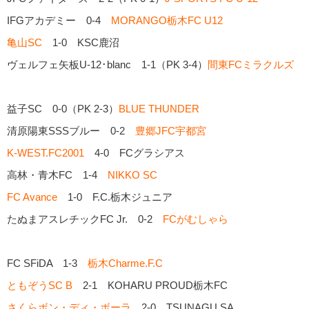
IFGアカデミー 0-4
MORANGO栃木FC U12
亀山SC
1-0 KSC鹿沼
ヴェルフェ矢板U-12･blanc 1-1（PK 3-4）
間東FCミラクルズ
益子SC 0-0（PK 2-3）
BLUE THUNDER
清原陽東SSSブルー 0-2
豊郷JFC宇都宮
K-WEST.FC2001
4-0 FCグラシアス
高林・青木FC 1-4
NIKKO SC
FC Avance
1-0 F.C.栃木ジュニア
たぬまアスレチックFC Jr. 0-2
FCがむしゃら
FC SFiDA 1-3
栃木Charme.F.C
ともぞうSC B
2-1 KOHARU PROUD栃木FC
さくらボン・ディ・ボーラ
2-0 TSUNAGU SA