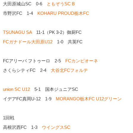
大田原城山SC 0-6
ともぞうSC B
市野沢FC 1-4
KOHARU PROUD栃木FC
TSUNAGU SA
11-1（PK 3-2）御厨FC
FCガナドール大田原U12
1-0 共英FC
FCアリーバ フトゥーロ 2-5
FCカンピオーネ
さくらシティFC 2-4
大谷北FCフォルテ
union SC U12
5-1 国本ジュニアSC
イデアFC真岡U-12 1-9
MORANGO栃木FC U12グリーン
1回戦
高根沢西FC 1-3
ウイングスSC