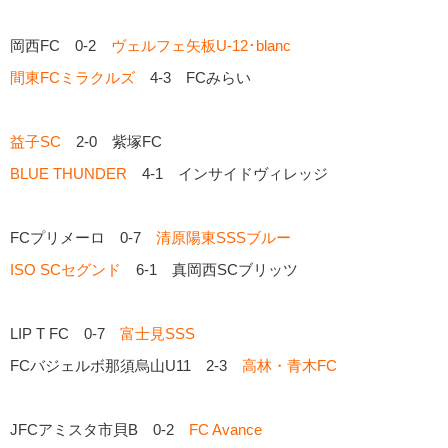
岡西FC 0-2
ヴェルフェ矢板U-12･blanc
間東FCミラクルズ
4-3 FCみらい
益子SC
2-0 紫塚FC
BLUE THUNDER
4-1 インサイドヴィレッジ
FCプリメーロ 0-7
清原陽東SSSブルー
ISO SCセグンド
6-1 真岡西SCブリッツ
LIP T FC 0-7
富士見SSS
FCバジェルボ那須烏山U11 2-3
高林・青木FC
JFCアミスタ市貝B 0-2
FC Avance