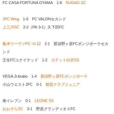
FC CASA FORTUNA OYAMA 1-8
SUGAO.SC
JFC Wing
1-0 FC VALONセカンド
上三川SC
2-2（PK 3-1）久下田FC
栃木ウーヴァFC･U-12
2-1 那須野ヶ原FCボンジボーラセカ
ンド
壬生FCユナイテッド 1-2
カテット白沢SS
VEGA Jr.brabo 1-4
那須野ヶ原FCボンジボーラ
小山ウエストJFC 0-1
都賀クラブジュニア
南イレブン 0-1
LEONE SS
おおぞらSC
3-1 野原グランディオスFC