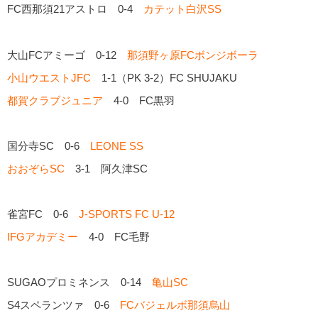
FC西那須21アストロ 0-4
カテット白沢SS
大山FCアミーゴ 0-12
那須野ヶ原FCボンジボーラ
小山ウエストJFC
1-1（PK 3-2）FC SHUJAKU
都賀クラブジュニア
4-0 FC黒羽
国分寺SC 0-6
LEONE SS
おおぞらSC
3-1 阿久津SC
雀宮FC 0-6
J-SPORTS FC U-12
IFGアカデミー
4-0 FC毛野
SUGAOプロミネンス 0-14
亀山SC
S4スペランツァ 0-6
FCバジェルボ那須烏山