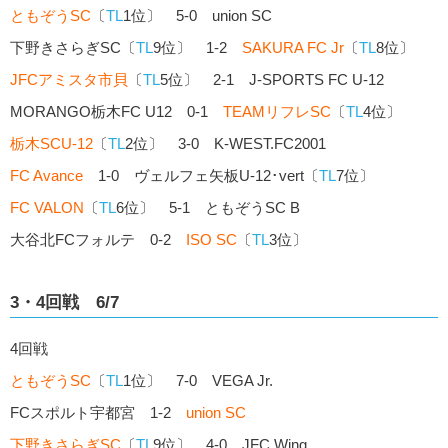
ともぞうSC
〔
TL
1位〕 5-0 union SC
下野きさらぎSC〔
TL
9位〕 1-2
SAKURA FC Jr
〔
TL
8位〕
JFCアミスタ市貝
〔
TL
5位〕 2-1 J-SPORTS FC U-12
MORANGO栃木FC U12 0-1
TEAMリフレSC
〔
TL
4位〕
栃木SCU-12
〔
TL
2位〕 3-0 K-WEST.FC2001
FC Avance
1-0 ヴェルフェ矢板U-12･vert〔
TL
7位〕
FC VALON
〔
TL
6位〕 5-1 ともぞうSC B
大谷北FCフォルテ 0-2
ISO SC
〔
TL
3位〕
3・4回戦 6/7
4回戦
ともぞうSC
〔
TL
1位〕 7-0 VEGA Jr.
FCスポルト宇都宮 1-2
union SC
下野きさらぎSC
〔
TL
9位〕 4-0 JFC Wing