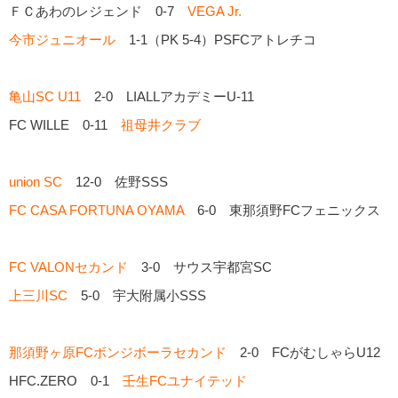
ＦＣあわのレジェンド 0-7
VEGA Jr.
今市ジュニオール
1-1（PK 5-4）PSFCアトレチコ
亀山SC U11
2-0 LIALLアカデミーU-11
FC WILLE 0-11
祖母井クラブ
union SC
12-0 佐野SSS
FC CASA FORTUNA OYAMA
6-0 東那須野FCフェニックス
FC VALONセカンド
3-0 サウス宇都宮SC
上三川SC
5-0 宇大附属小SSS
那須野ヶ原FCボンジボーラセカンド
2-0 FCがむしゃらU12
HFC.ZERO 0-1
壬生FCユナイテッド