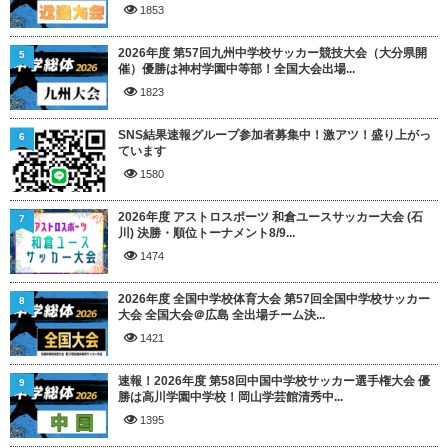
1853
2026年度 第57回九州中学校サッカー競技大会（大分県開
5
催）優勝は神村学園中等部！全国大会出場...
1823
SNS結果速報グループ参加者募集中！激アツ！盛り上がっ
6
ています
1580
2026年度 アストロスポーツ 和倉ユースサッカー大会 (石
7
川) 決勝・順位トーナメント8/9...
1474
2026年度 全国中学校体育大会 第57回全国中学校サッカー
8
大会 全国大会＠広島 全出場チーム決...
1421
速報！2026年度 第58回中国中学校サッカー選手権大会 優
9
勝は高川学園中学校！岡山学芸館清秀中...
1395