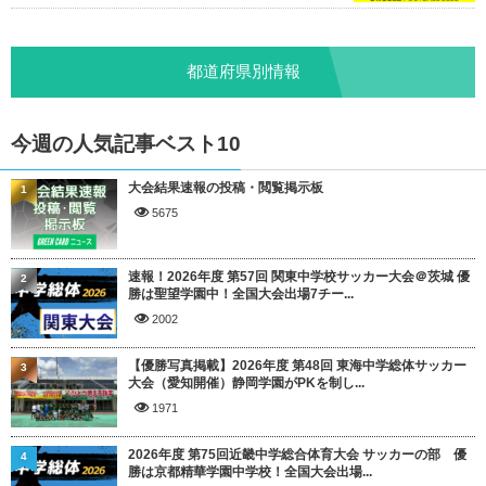
都道府県別情報
今週の人気記事ベスト10
大会結果速報の投稿・閲覧掲示板
1
5675
速報！2026年度 第57回 関東中学校サッカー大会＠茨城 優
2
勝は聖望学園中！全国大会出場7チー...
2002
【優勝写真掲載】2026年度 第48回 東海中学総体サッカー
3
大会（愛知開催）静岡学園がPKを制し...
1971
2026年度 第75回近畿中学総合体育大会 サッカーの部 優
4
勝は京都精華学園中学校！全国大会出場...