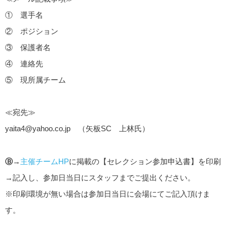
① 選手名
② ポジション
③ 保護者名
④ 連絡先
⑤ 現所属チーム
≪宛先≫
yaita4@yahoo.co.jp
（矢板SC 上林氏）
Ⓑ
→
主催チームHP
に掲載の【セレクション参加申込書】を印刷
→記入し、参加日当日にスタッフまでご提出ください。
※印刷環境が無い場合は参加日当日に会場にてご記入頂けま
す。