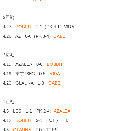
3回戦
4/27
BOBBIT
1-1（PK 4-1）VIDA
4/26 AZ 0-0（PK 3-4）
GABE
2回戦
4/19 AZALEA 0-6
BOBBIT
4/19 東京23FC 0-5
VIDA
4/20 GLAUNA 1-3
GABE
1回戦
4/5 LSS 1-1（PK 2-4）
AZALEA
4/12
BOBBIT
3-1 ベルテール
4/5
GLAUNA
2-0 TRES