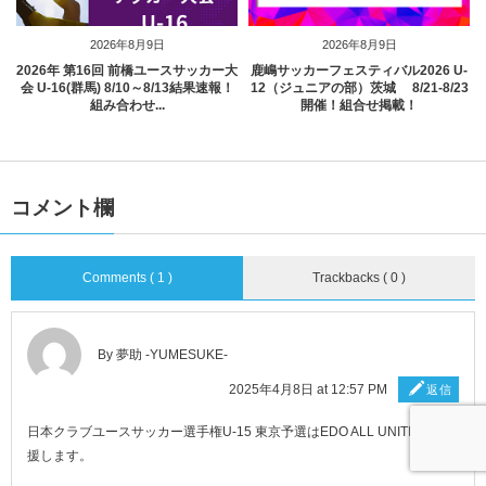
2026年8月9日
2026年8月9日
2026年 第16回 前橋ユースサッカー大
鹿嶋サッカーフェスティバル2026 U-
会 U-16(群馬) 8/10～8/13結果速報！
12（ジュニアの部）茨城 8/21-8/23
組み合わせ...
開催！組合せ掲載！
コメント欄
Comments ( 1 )
Trackbacks ( 0 )
By
夢助 -YUMESUKE-
2025年4月8日 at 12:57 PM
返信
日本クラブユースサッカー選手権U-15 東京予選はEDO ALL UNITEDを応
援します。