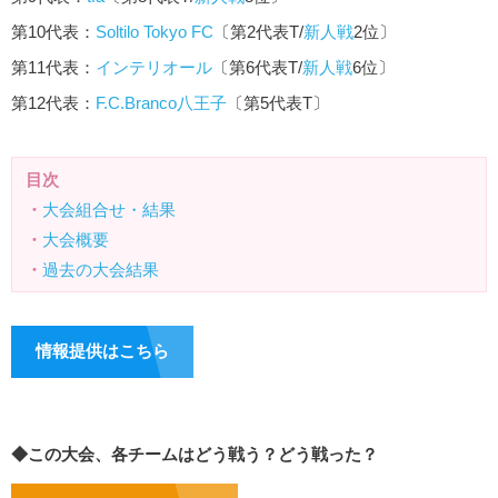
第10代表：
Soltilo Tokyo FC
〔第2代表T/
新人戦
2位〕
第11代表：
インテリオール
〔第6代表T/
新人戦
6位〕
第12代表：
F.C.Branco八王子
〔第5代表T〕
目次
・
大会組合せ・結果
・
大会概要
・
過去の大会結果
情報提供はこちら
◆この大会、各チームはどう戦う？どう戦った？