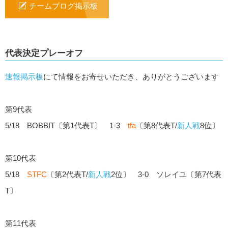
チームブログ掲示板
代表決定プレーオフ
速報掲示板
にて情報をお寄せいただき、ありがとうございます
第9代表
5/18 BOBBIT〔第1代表T〕 1-3
tfa
〔第8代表T/
新人戦
8位〕
第10代表
5/18
STFC
〔第2代表T/
新人戦
2位〕 3-0 ソレイユ〔第7代表
T〕
第11代表