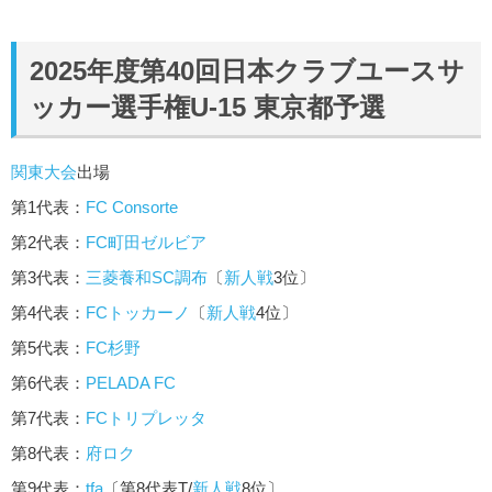
2025年度第40回日本クラブユースサ
ッカー選手権U-15 東京都予選
関東大会
出場
第1代表：
FC Consorte
第2代表：
FC町田ゼルビア
第3代表：
三菱養和SC調布
〔
新人戦
3位〕
第4代表：
FCトッカーノ
〔
新人戦
4位〕
第5代表：
FC杉野
第6代表：
PELADA FC
第7代表：
FCトリプレッタ
第8代表：
府ロク
第9代表：
tfa
〔第8代表T/
新人戦
8位〕