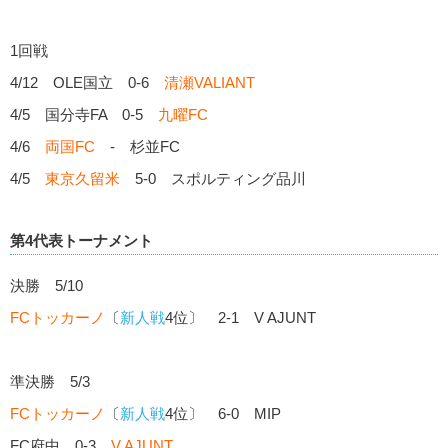
1回戦
4/12 OLE国立 0-6
清瀬VALIANT
4/5 国分寺FA 0-5
九曜FC
4/6
両国FC
- 杉並FC
4/5
東京久留米
5-0 スポルティング品川
第4代表トーナメント
決勝 5/10
FCトッカーノ
〔
新人戦
4位〕 2-1 V AJUNT
準決勝 5/3
FCトッカーノ
〔
新人戦
4位〕 6-0 MIP
FC府中 0-3
V AJUNT