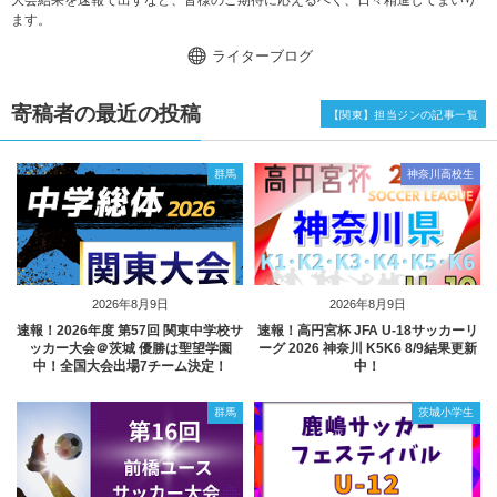
大会結果を速報で出すなど、皆様のご期待に応えるべく、日々精進してまいり
ます。
ライターブログ
寄稿者の最近の投稿
【関東】担当ジンの記事一覧
群馬
神奈川高校生
2026年8月9日
2026年8月9日
速報！2026年度 第57回 関東中学校サ
速報！高円宮杯 JFA U-18サッカーリ
ッカー大会＠茨城 優勝は聖望学園
ーグ 2026 神奈川 K5K6 8/9結果更新
中！全国大会出場7チーム決定！
中！
群馬
茨城小学生