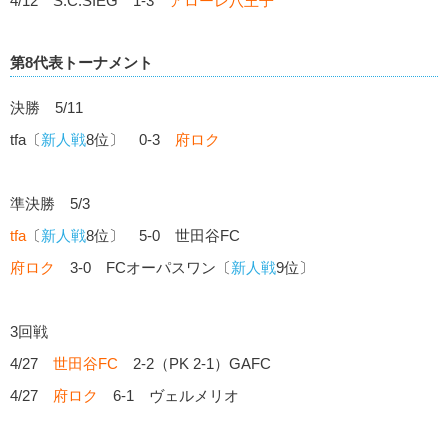
4/12 S.C.SIEG 1-3
アローレ八王子
第8代表トーナメント
決勝 5/11
tfa〔
新人戦
8位〕 0-3
府ロク
準決勝 5/3
tfa
〔
新人戦
8位〕 5-0 世田谷FC
府ロク
3-0 FCオーパスワン〔
新人戦
9位〕
3回戦
4/27
世田谷FC
2-2（PK 2-1）GAFC
4/27
府ロク
6-1 ヴェルメリオ