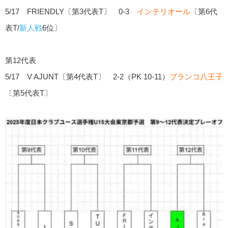
5/17 FRIENDLY〔第3代表T〕 0-3
インテリオール
〔第6代
表T/
新人戦
6位〕
第12代表
5/17 V AJUNT〔第4代表T〕 2-2（PK 10-11）
ブランコ八王子
〔第5代表T〕