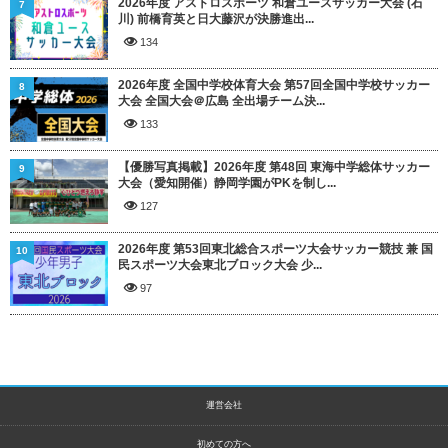
2026年度 アストロスポーツ 和倉ユースサッカー大会 (石
7
川) 前橋育英と日大藤沢が決勝進出...
134
2026年度 全国中学校体育大会 第57回全国中学校サッカー
8
大会 全国大会＠広島 全出場チーム決...
133
【優勝写真掲載】2026年度 第48回 東海中学総体サッカー
9
大会（愛知開催）静岡学園がPKを制し...
127
2026年度 第53回東北総合スポーツ大会サッカー競技 兼 国
10
民スポーツ大会東北ブロック大会 少...
97
運営会社
初めての方へ