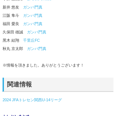
新井 悠友
ガンバ門真
江阪 隼斗
ガンバ門真
福田 愛良
ガンバ門真
久保田 雄誠
ガンバ門真
黑木 結翔
千里丘FC
秋丸 京太郎
ガンバ門真
※情報を頂きました。ありがとうございます！
関連情報
2024 JFAトレセン関西U-14リーグ