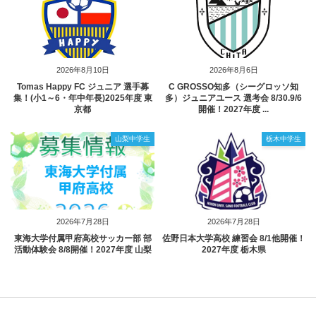
2026年8月10日
2026年8月6日
Tomas Happy FC ジュニア 選手募
C GROSSO知多（シーグロッソ知
集！(小1～6・年中年長)2025年度 東
多）ジュニアユース 選考会 8/30.9/6
京都
開催！2027年度 ...
山梨中学生
栃木中学生
2026年7月28日
2026年7月28日
東海大学付属甲府高校サッカー部 部
佐野日本大学高校 練習会 8/1他開催！
活動体験会 8/8開催！2027年度 山梨
2027年度 栃木県