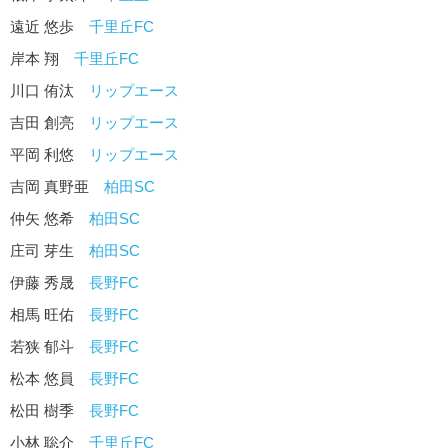
遠近 悠歩
千里丘FC
岸本 翔
千里丘FC
川口 侑汰
リップエース
吉田 創亮
リップエース
平岡 利悠
リップエース
吉岡 真野亜
柏田SC
仲矢 悠希
柏田SC
庄司 芽生
柏田SC
伊藤 秀晟
長野FC
相馬 旺佑
長野FC
若狭 郁斗
長野FC
松本 悠員
長野FC
松田 樹季
長野FC
小林 聡介
千里丘FC