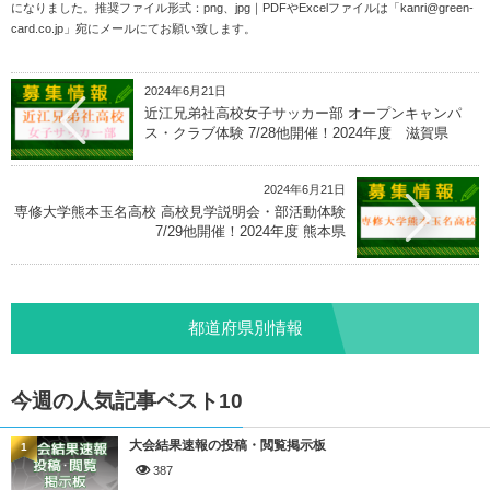
になりました。推奨ファイル形式：png、jpg｜PDFやExcelファイルは「
kanri@green-
card.co.jp
」宛にメールにてお願い致します。
2024年6月21日
近江兄弟社高校女子サッカー部 オープンキャンパ
ス・クラブ体験 7/28他開催！2024年度 滋賀県
2024年6月21日
専修大学熊本玉名高校 高校見学説明会・部活動体験
7/29他開催！2024年度 熊本県
都道府県別情報
今週の人気記事ベスト10
大会結果速報の投稿・閲覧掲示板
1
387