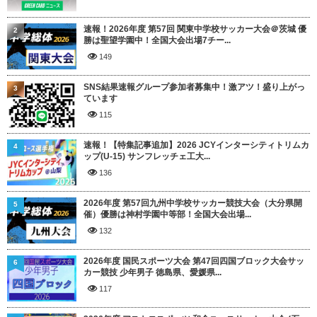
速報！2026年度 第57回 関東中学校サッカー大会＠茨城 優
2
勝は聖望学園中！全国大会出場7チー...
149
SNS結果速報グループ参加者募集中！激アツ！盛り上がっ
3
ています
115
速報！【特集記事追加】2026 JCYインターシティトリムカ
4
ップ(U-15) サンフレッチェ工大...
136
2026年度 第57回九州中学校サッカー競技大会（大分県開
5
催）優勝は神村学園中等部！全国大会出場...
132
2026年度 国民スポーツ大会 第47回四国ブロック大会サッ
6
カー競技 少年男子 徳島県、愛媛県...
117