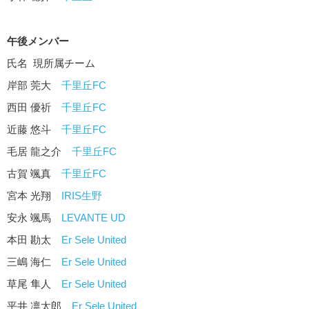
午後メンバー
氏名 現所属チーム
岸部 莞大
千里丘FC
西田 優祈
千里丘FC
近藤 悠斗
千里丘FC
毛居 龍之介
千里丘FC
古賀 颯真
千里丘FC
宮本 光翔
IRIS生野
安永 颯馬
LEVANTE UD
本田 勘太
Er Sele United
三嶋 海仁
Er Sele United
草尾 隼人
Er Sele United
平井 凛太郎
Er Sele United