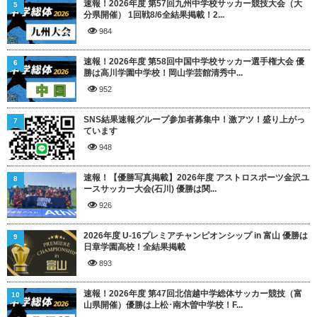
速報！2026年度 第57回九州中学校サッカー競技大会（大
5
分県開催） 1回戦8/6全結果掲載！2...
984
速報！2026年度 第58回中国中学校サッカー選手権大会 優
6
勝は高川学園中学校！岡山学芸館清秀中...
952
SNS結果速報グループ参加者募集中！激アツ！盛り上がっ
7
ています
948
速報！【優勝写真掲載】2026年度 アストロスポーツ金沢ユ
8
ースサッカー大会(石川) 優勝は関...
926
2026年度 U-16プレミアチャンピオンシップ in 富山 優勝は
9
日章学園高校！全結果掲載
893
速報！2026年度 第47回北信越中学総体サッカー競技（富
10
山県開催）優勝は上松･南木曽中学校！F...