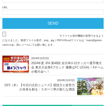
URL
※ファイル添付機能が使用できるよう
になりました。推奨ファイル形式：png、jpg｜PDFやExcelファイルは「
kanri@green-
card.co.jp
」宛にメールにてお願い致します。
2024年10月3日
2024年度 JFA 第48回 全日本U-12サッカー選手権大
会 東京大会第4ブロック 優勝はFC LEGAL！4チーム
が都大会へ！
2024年10月3日
10/3（木）【今日の注目ニュース】競技力と経営力
が未来を創る：スポーツ界の新たな潮流