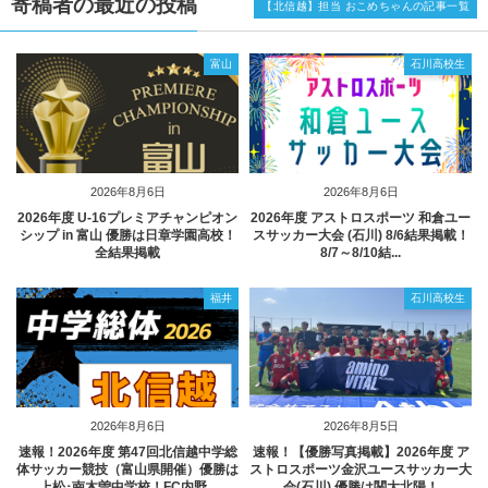
寄稿者の最近の投稿
【北信越】担当 おこめちゃんの記事一覧
富山
石川高校生
2026年8月6日
2026年8月6日
2026年度 U-16プレミアチャンピオン
2026年度 アストロスポーツ 和倉ユー
シップ in 富山 優勝は日章学園高校！
スサッカー大会 (石川) 8/6結果掲載！
全結果掲載
8/7～8/10結...
福井
石川高校生
2026年8月6日
2026年8月5日
速報！2026年度 第47回北信越中学総
速報！【優勝写真掲載】2026年度 ア
体サッカー競技（富山県開催）優勝は
ストロスポーツ金沢ユースサッカー大
上松･南木曽中学校！FC内野...
会(石川) 優勝は関大北陽！