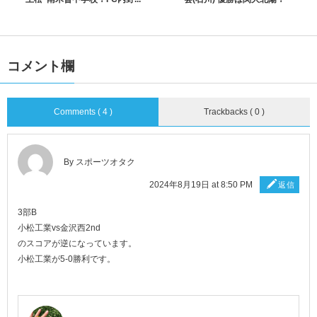
コメント欄
Comments ( 4 )
Trackbacks ( 0 )
By スポーツオタク
2024年8月19日 at 8:50 PM
返信
3部B
小松工業vs金沢西2nd
のスコアが逆になっています。
小松工業が5-0勝利です。