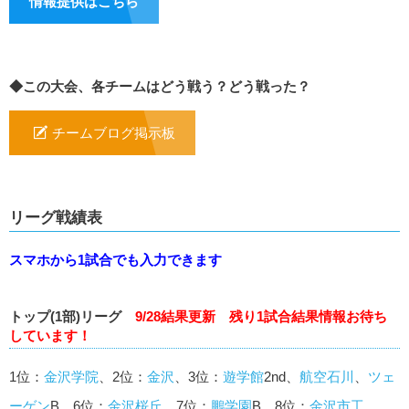
情報提供はこちら
◆この大会、各チームはどう戦う？どう戦った？
チームブログ掲示板
リーグ戦績表
スマホから1試合でも入力できます
トップ(1部)リーグ
9/28結果更新 残り1試合結果情報お待ち
しています！
1位：
金沢学院
、2位：
金沢
、3位：
遊学館
2nd、
航空石川
、
ツェ
ーゲン
B、6位：
金沢桜丘
、7位：
鵬学園
B、8位：
金沢市工