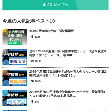
都道府県別情報
今週の人気記事ベスト10
大会結果速報の投稿・閲覧掲示板
1
3285
速報！2026年度 第57回 関東中学校サッカー大会＠茨城 8
2
都県代表16チーム出場、1回戦8...
1090
2026年度 第75回近畿中学総合体育大会 サッカーの部 2回
3
戦8/6結果掲載！ベスト4決定！5...
1079
2026年度 第48回 東海中学総体サッカー大会（愛知開催）
4
ベスト4決定！1回戦8/6結果掲載 ...
1027