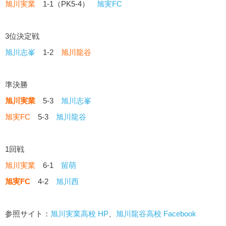
旭川実業
1-1（PK5-4）
旭実FC
3位決定戦
旭川志峯
1-2
旭川龍谷
準決勝
旭川実業
5-3
旭川志峯
旭実FC
5-3
旭川龍谷
1回戦
旭川実業
6-1
留萌
旭実FC
4-2
旭川西
参照サイト：
旭川実業高校 HP
、
旭川龍谷高校 Facebook