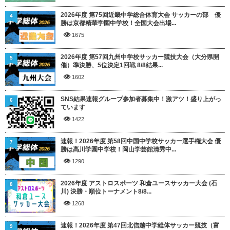
2026年度 第75回近畿中学総合体育大会 サッカーの部 優
4
勝は京都精華学園中学校！全国大会出場...
1675
2026年度 第57回九州中学校サッカー競技大会（大分県開
5
催）準決勝、5位決定1回戦 8/8結果...
1602
SNS結果速報グループ参加者募集中！激アツ！盛り上がっ
6
ています
1422
速報！2026年度 第58回中国中学校サッカー選手権大会 優
7
勝は高川学園中学校！岡山学芸館清秀中...
1290
2026年度 アストロスポーツ 和倉ユースサッカー大会 (石
8
川) 決勝・順位トーナメント8/8...
1268
速報！2026年度 第47回北信越中学総体サッカー競技（富
9