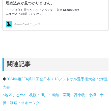
関連記事
◆
2024年度JFA第11回全日本U-18フットサル選手権大会 北海道
大会
<地区まとめ>
札幌
・
旭川
・
函館
・
室蘭
・
苫小牧
・
小樽
・
十
勝
・
釧路
・
オホーツク