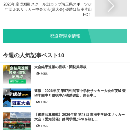
2023年度 第8回 スクール21カップ埼玉県スポーツ少
年団U-10サッカー中央大会(県大会) 優勝は新座片山
FC！
都道府県別情報
今週の人気記事ベスト10
大会結果速報の投稿・閲覧掲示板
1
5056
速報！2026年度 第57回 関東中学校サッカー大会＠茨城 聖
2
望学園中と修徳中が決勝進出、奈良中...
1767
【優勝写真掲載】2026年度 第48回 東海中学総体サッカー
3
大会（愛知開催）静岡学園がPKを制し...
1756