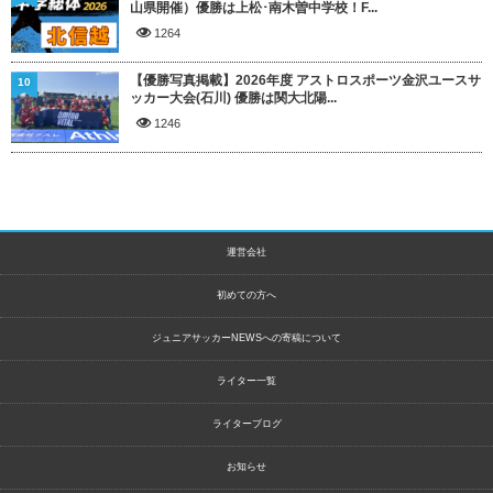
山県開催）優勝は上松･南木曽中学校！F...
1264
【優勝写真掲載】2026年度 アストロスポーツ金沢ユースサ
10
ッカー大会(石川) 優勝は関大北陽...
1246
運営会社
初めての方へ
ジュニアサッカーNEWSへの寄稿について
ライター一覧
ライターブログ
お知らせ