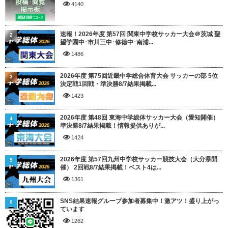
4140
速報！2026年度 第57回 関東中学校サッカー大会＠茨城 聖
2
望学園中･市川三中･修徳中･南浦...
1486
2026年度 第75回近畿中学総合体育大会 サッカーの部 5位
3
決定戦1回戦・準決勝8/7結果掲載...
1423
2026年度 第48回 東海中学総体サッカー大会（愛知開催）
4
準決勝8/7結果掲載！情報提供ありが...
1424
2026年度 第57回九州中学校サッカー競技大会（大分県開
5
催） 2回戦8/7結果掲載！ベスト4は...
1361
SNS結果速報グループ参加者募集中！激アツ！盛り上がっ
6
ています
1262