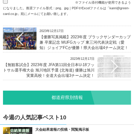
※ファイル添付機能が使用できるよう
になりました。推奨ファイル形式：png、jpg｜PDFやExcelファイルは「
kanri@green-
card.co.jp
」宛にメールにてお願い致します。
2023年12月17日
【優勝写真掲載】2023年度 ブラックサンダーカップ
兼 卒業記念 MUFGカップ 東三河代表決定戦（愛
知）ジョイアFCが優勝！県大会出場4チーム決定！
2023年12月17日
【無観客試合】2023年度 JFA第11回全日本U-18フッ
トサル選手権大会 旭川地区予選 (北海道) 優勝は旭川
実業高校！全道大会出場3チーム決定！
都道府県別情報
今週の人気記事ベスト10
大会結果速報の投稿・閲覧掲示板
1