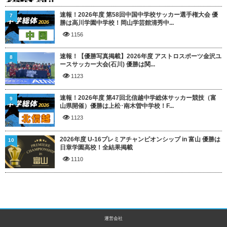
速報！2026年度 第58回中国中学校サッカー選手権大会 優
7
勝は高川学園中学校！岡山学芸館清秀中...
1156
速報！【優勝写真掲載】2026年度 アストロスポーツ金沢ユ
8
ースサッカー大会(石川) 優勝は関...
1123
速報！2026年度 第47回北信越中学総体サッカー競技（富
9
山県開催）優勝は上松･南木曽中学校！F...
1123
2026年度 U-16プレミアチャンピオンシップ in 富山 優勝は
10
日章学園高校！全結果掲載
1110
運営会社