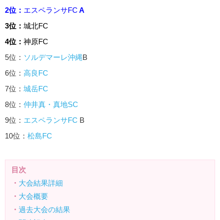
2位：
エスペランサFC
A
3位：
城北FC
4位：
神原FC
5位：
ソルデマーレ沖縄
B
6位：
高良FC
7位：
城岳FC
8位：
仲井真・真地SC
9位：
エスペランサFC
B
10位：
松島FC
目次
・
大会結果詳細
・
大会概要
・
過去大会の結果