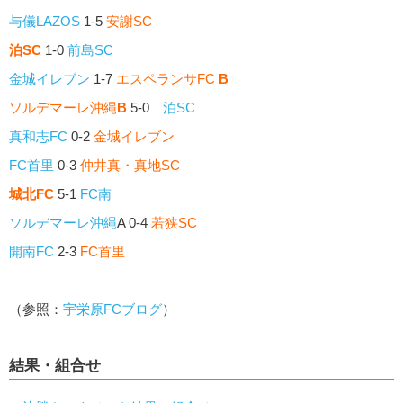
与儀LAZOS
1-5
安謝SC
泊SC
1-0
前島SC
金城イレブン
1-7
エスペランサFC
B
ソルデマーレ沖縄
B
5-0
泊SC
真和志FC
0-2
金城イレブン
FC首里
0-3
仲井真・真地SC
城北FC
5-1
FC南
ソルデマーレ沖縄
A 0-4
若狭SC
開南FC
2-3
FC首里
（参照：
宇栄原FCブログ
）
結果・組合せ