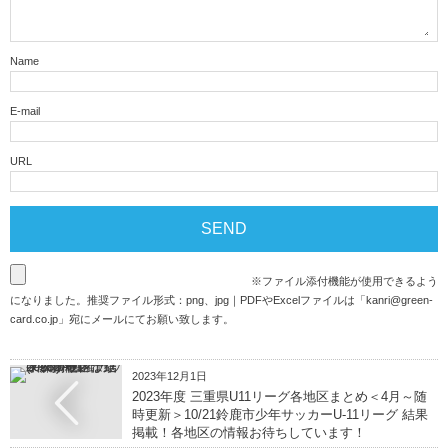
Name
E-mail
URL
※ファイル添付機能が使用できるよう
になりました。推奨ファイル形式：png、jpg｜PDFやExcelファイルは「
kanri@green-
card.co.jp
」宛にメールにてお願い致します。
2023年12月1日
2023年度 三重県U11リーグ各地区まとめ＜4月～随
時更新＞10/21鈴鹿市少年サッカーU-11リーグ 結果
掲載！各地区の情報お待ちしています！