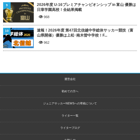
2026年度 U-16プレミアチャンピオンシップ in 富山 優勝は
9
日章学園高校！全結果掲載
968
速報！2026年度 第47回北信越中学総体サッカー競技（富
10
山県開催）優勝は上松･南木曽中学校！F...
962
運営会社
初めての方へ
ジュニアサッカーNEWSへの寄稿について
ライター一覧
ライターブログ