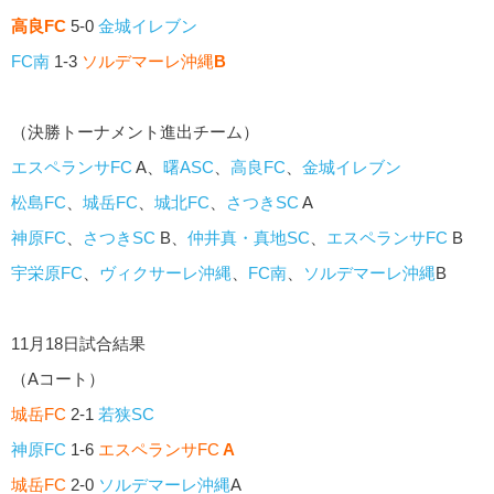
高良FC
5-0
金城イレブン
FC南
1-3
ソルデマーレ沖縄
B
（決勝トーナメント進出チーム）
エスペランサFC
A、
曙ASC
、
高良FC
、
金城イレブン
松島FC
、
城岳FC
、
城北FC
、
さつきSC
A
神原FC
、
さつきSC
B、
仲井真・真地SC
、
エスペランサFC
B
宇栄原FC
、
ヴィクサーレ沖縄
、
FC南
、
ソルデマーレ沖縄
B
11月18日試合結果
（Aコート）
城岳FC
2-1
若狭SC
神原FC
1-6
エスペランサFC
A
城岳FC
2-0
ソルデマーレ沖縄
A