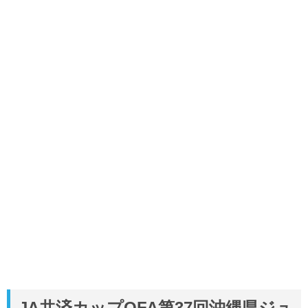
JA共済カップOFA第37回沖縄県ジュ