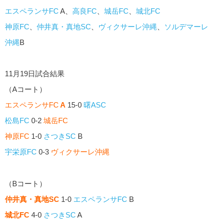
エスペランサFC
A、
高良FC
、
城岳FC
、
城北FC
神原FC
、
仲井真・真地SC
、
ヴィクサーレ沖縄
、
ソルデマーレ
沖縄
B
11月19日試合結果
（Aコート）
エスペランサFC
A
15-0
曙ASC
松島FC
0-2
城岳FC
神原FC
1-0
さつきSC
B
宇栄原FC
0-3
ヴィクサーレ沖縄
（Bコート）
仲井真・真地SC
1-0
エスペランサFC
B
城北FC
4-0
さつきSC
A