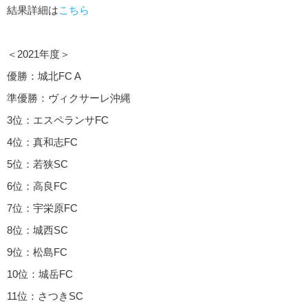
結果詳細は
こちら
＜2021年度＞
優勝：城北FC A
準優勝：ヴィクサーレ沖縄
3位：エスペランサFC
4位：真和志FC
5位：若狭SC
6位：高良FC
7位：宇栄原FC
8位：城西SC
9位：松島FC
10位：城岳FC
11位：さつきSC