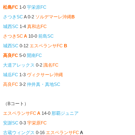
松島FC
1-0
宇栄原FC
さつきSC
A 0-2
ソルデマーレ沖縄
B
城西SC
1-4
真和志FC
さつきSC
A
10-0
前島SC
城西SC
0-12
エスペランサFC
B
高良FC
5-0
開南FC
大道アレックス
0-2
識名FC
城岳FC
1-3
ヴィクサーレ沖縄
高良FC
3-2
仲井真・真地SC
（Bコート）
エスペランサFC
A
14-0
那覇ジュニア
安謝SC
0-3
宇栄原FC
古蔵ウィングス
0-16
エスペランサFC
A