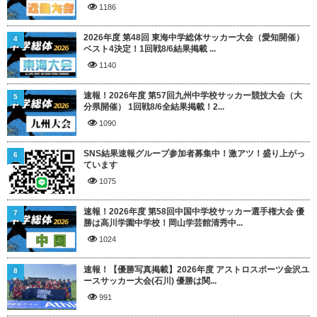
1186
2026年度 第48回 東海中学総体サッカー大会（愛知開催）
4
ベスト4決定！1回戦8/6結果掲載 ...
1140
速報！2026年度 第57回九州中学校サッカー競技大会（大
5
分県開催） 1回戦8/6全結果掲載！2...
1090
SNS結果速報グループ参加者募集中！激アツ！盛り上がっ
6
ています
1075
速報！2026年度 第58回中国中学校サッカー選手権大会 優
7
勝は高川学園中学校！岡山学芸館清秀中...
1024
速報！【優勝写真掲載】2026年度 アストロスポーツ金沢ユ
8
ースサッカー大会(石川) 優勝は関...
991