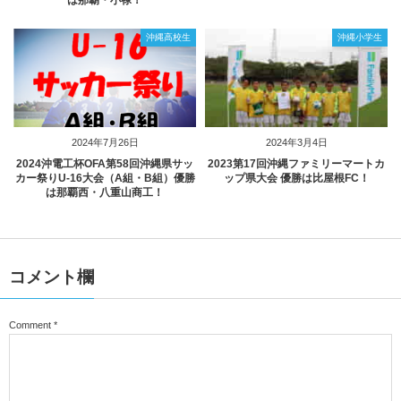
は那覇・小禄！
沖縄高校生
沖縄小学生
2024年7月26日
2024年3月4日
2024沖電工杯OFA第58回沖縄県サッ
2023第17回沖縄ファミリーマートカ
カー祭りU-16大会（A組・B組）優勝
ップ県大会 優勝は比屋根FC！
は那覇西・八重山商工！
コメント欄
Comment
*