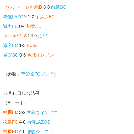
ソルデマーレ沖縄
B
8-0
前島SC
与儀LAZOS
1-2
宇栄原FC
識名FC
0-4
城北FC
さつきSC
A
24-0
泊SC
識名FC
1-3
FC南
城西SC
0-6
金城イレブン
（参照：
宇栄原FCブログ
）
11月11日試合結果
（Aコート）
神原FC
3-2
古蔵ウィングス
松島FC
4-0
与儀LAZOS
神原FC
4-0
那覇ジュニア