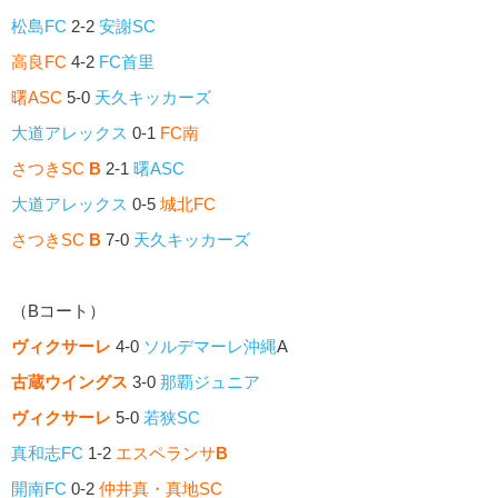
松島FC
2-2
安謝SC
高良FC
4-2
FC首里
曙ASC
5-0
天久キッカーズ
大道アレックス
0-1
FC南
さつきSC
B
2-1
曙ASC
大道アレックス
0-5
城北FC
さつきSC
B
7-0
天久キッカーズ
（Bコート）
ヴィクサーレ
4-0
ソルデマーレ沖縄
A
古蔵ウイングス
3-0
那覇ジュニア
ヴィクサーレ
5-0
若狭SC
真和志FC
1-2
エスペランサ
B
開南FC
0-2
仲井真・真地SC