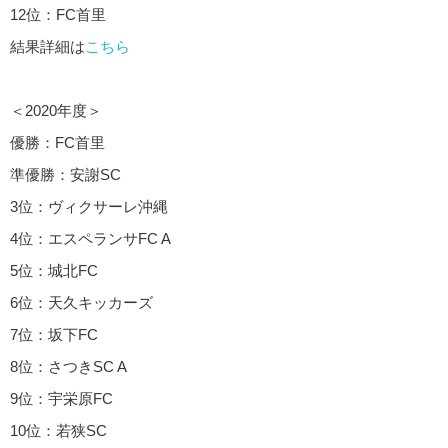
12位：FC首里
結果詳細は
こちら
＜2020年度＞
優勝：FC首里
準優勝：安謝SC
3位：ヴィクサーレ沖縄
4位：エスペランサFC A
5位：城北FC
6位：天久キッカーズ
7位：坂下FC
8位：さつきSC A
9位：宇栄原FC
10位：若狭SC