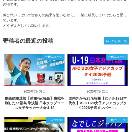
の頃です。
伸び代いっぱいの皆さんの結果を追いながら、一緒に成長していけたらと思っ
ています。
どうぞよろしくお願いします。
寄稿者の最近の投稿
hiroの記事一覧
一般ニュース
一般ニュース
2025年7月31日
2025年7月25日
動画結果速報【浦和×ac福島】接戦を
国内外から23名招集【女子U-19日本
制したac福島 準決勝 日本クラブユー
代表 】AFC U20女子アジアカップタ
ス女子サッカー大会U-18
イ2026予選メンバー・...
ライブ配信
一般ニュース