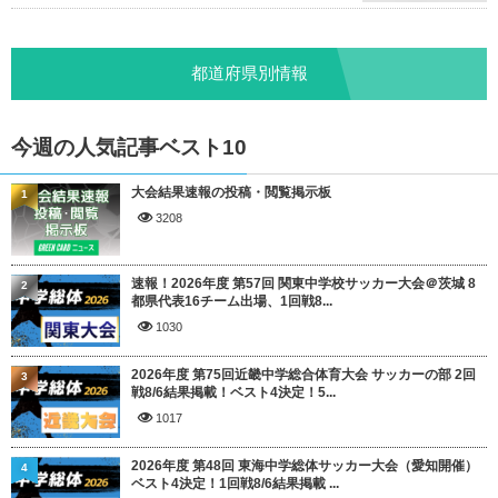
都道府県別情報
今週の人気記事ベスト10
大会結果速報の投稿・閲覧掲示板
1
3208
速報！2026年度 第57回 関東中学校サッカー大会＠茨城 8
2
都県代表16チーム出場、1回戦8...
1030
2026年度 第75回近畿中学総合体育大会 サッカーの部 2回
3
戦8/6結果掲載！ベスト4決定！5...
1017
2026年度 第48回 東海中学総体サッカー大会（愛知開催）
4
ベスト4決定！1回戦8/6結果掲載 ...