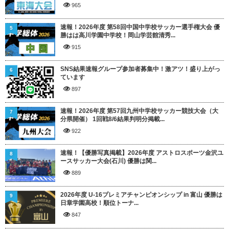
965
速報！2026年度 第58回中国中学校サッカー選手権大会 優
5
勝はは高川学園中学校！岡山学芸館清秀...
915
SNS結果速報グループ参加者募集中！激アツ！盛り上がっ
6
ています
897
速報！2026年度 第57回九州中学校サッカー競技大会（大
7
分県開催） 1回戦8/6結果判明分掲載...
922
速報！【優勝写真掲載】2026年度 アストロスポーツ金沢ユ
8
ースサッカー大会(石川) 優勝は関...
889
2026年度 U-16プレミアチャンピオンシップ in 富山 優勝は
9
日章学園高校！順位トーナ...
847