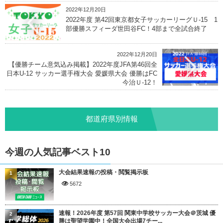
2022年12月20日
2022年度 第42回東京都女子サッカーリーグＵ-15 1
部優勝スフィーダ世田谷FC！4部まで全試合終了
2022年12月20日
【優勝チーム意気込み掲載】2022年度JFA第46回全
日本U-12 サッカー選手権大会 愛媛県大会 優勝はFC
今治Ｕ-12！
都道府県別情報
今週の人気記事ベスト10
大会結果速報の投稿・閲覧掲示板
1
5672
速報！2026年度 第57回 関東中学校サッカー大会＠茨城 優
2
勝は聖望学園中！全国大会出場7チー...