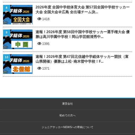
2026年度 全国中学校体育大会 第57回全国中学校サッカー
8
大会 全国大会＠広島 全出場チーム決...
1418
速報！2026年度 第58回中国中学校サッカー選手権大会 優
9
勝は高川学園中学校！岡山学芸館清秀中...
1395
速報！2026年度 第47回北信越中学総体サッカー競技（富
10
山県開催）優勝は上松･南木曽中学校！F...
1371
運営会社
初めての方へ
ジュニアサッカーNEWSへの寄稿について