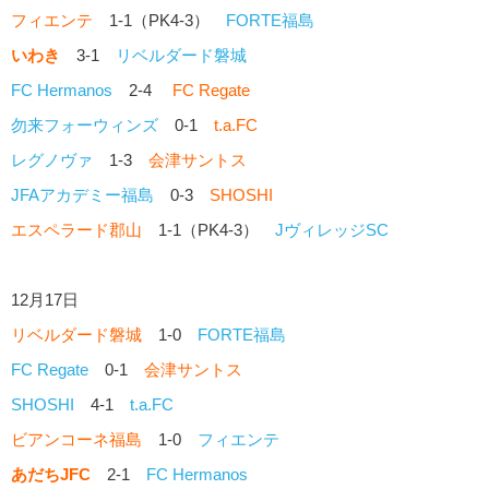
フィエンテ
1-1（PK4-3）
FORTE福島
いわき
3-1
リベルダード磐城
FC Hermanos
2-4
FC Regate
勿来フォーウィンズ
0-1
t.a.FC
レグノヴァ
1-3
会津サントス
JFAアカデミー福島
0-3
SHOSHI
エスペラード郡山
1-1（PK4-3）
JヴィレッジSC
12月17日
リベルダード磐城
1-0
FORTE福島
FC Regate
0-1
会津サントス
SHOSHI
4-1
t.a.FC
ビアンコーネ福島
1-0
フィエンテ
あだちJFC
2-1
FC Hermanos