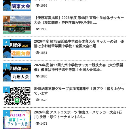
1999
【優勝写真掲載】2026年度 第48回 東海中学総体サッカー
3
大会（愛知開催）静岡学園がPKを制し...
1969
2026年度 第75回近畿中学総合体育大会 サッカーの部 優
4
勝は京都精華学園中学校！全国大会出場...
1851
2026年度 第57回九州中学校サッカー競技大会（大分県開
5
催）優勝は神村学園中等部！全国大会出場...
1820
SNS結果速報グループ参加者募集中！激アツ！盛り上がっ
6
ています
1578
2026年度 アストロスポーツ 和倉ユースサッカー大会 (石
7
川) 決勝・順位トーナメント8/9...
1471