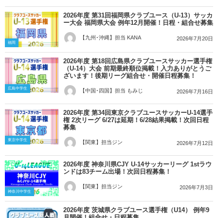
2026年度 第31回福岡県クラブユース（U-13）サッカ
ー大会 福岡県大会 例年12月開催！日程・組合せ募集
【九州･沖縄】担当 KANA
2026年7月20日
福岡
2026年度 第18回広島県クラブユースサッカー選手権
（U-14）大会 前期最終順位掲載！入力ありがとうご
ざいます！後期リーグ組合せ・開催日程募集！
広島中学生
【中国･四国】担当 もみじ
2026年7月16日
2026年度 第34回東京クラブユースサッカーU-14選手
権 2次リーグ 6/27は延期！6/28結果掲載！次回日程
募集
東京中学生
【関東】担当ジン
2026年7月12日
2026年度 神奈川県CJY U-14サッカーリーグ 1stラウ
ンドは83チーム出場！次回日程募集！
【関東】担当ジン
2026年7月3日
神奈川中学生
2026年度 茨城県クラブユース選手権（U14） 例年9
月開催！組合せ・日程募集