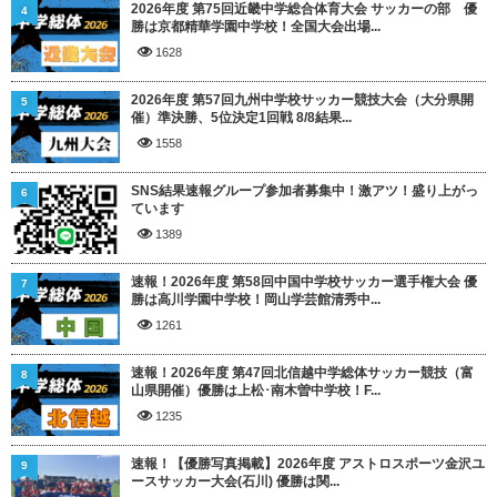
2026年度 第75回近畿中学総合体育大会 サッカーの部 優
4
勝は京都精華学園中学校！全国大会出場...
1628
2026年度 第57回九州中学校サッカー競技大会（大分県開
5
催）準決勝、5位決定1回戦 8/8結果...
1558
SNS結果速報グループ参加者募集中！激アツ！盛り上がっ
6
ています
1389
速報！2026年度 第58回中国中学校サッカー選手権大会 優
7
勝は高川学園中学校！岡山学芸館清秀中...
1261
速報！2026年度 第47回北信越中学総体サッカー競技（富
8
山県開催）優勝は上松･南木曽中学校！F...
1235
速報！【優勝写真掲載】2026年度 アストロスポーツ金沢ユ
9
ースサッカー大会(石川) 優勝は関...