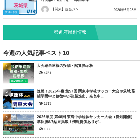
【関東】担当ジン
2026年6月28日
茨城中学生
都道府県別情報
今週の人気記事ベスト10
大会結果速報の投稿・閲覧掲示板
1
4751
速報！2026年度 第57回 関東中学校サッカー大会＠茨城 聖
2
望学園中と修徳中が決勝進出、奈良中...
1713
2026年度 第48回 東海中学総体サッカー大会（愛知開催）
3
準決勝8/7結果掲載！情報提供ありが...
1696