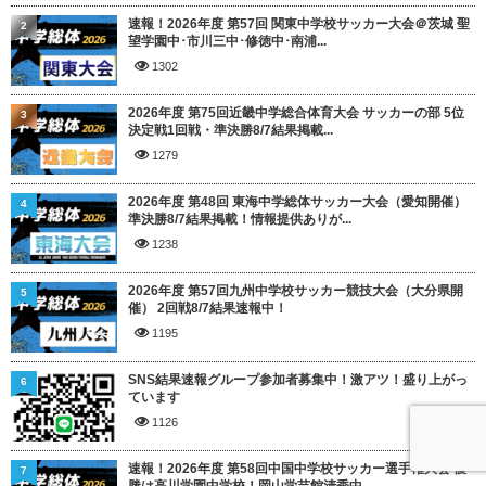
速報！2026年度 第57回 関東中学校サッカー大会＠茨城 聖
2
望学園中･市川三中･修徳中･南浦...
1302
2026年度 第75回近畿中学総合体育大会 サッカーの部 5位
3
決定戦1回戦・準決勝8/7結果掲載...
1279
2026年度 第48回 東海中学総体サッカー大会（愛知開催）
4
準決勝8/7結果掲載！情報提供ありが...
1238
2026年度 第57回九州中学校サッカー競技大会（大分県開
5
催） 2回戦8/7結果速報中！
1195
SNS結果速報グループ参加者募集中！激アツ！盛り上がっ
6
ています
1126
速報！2026年度 第58回中国中学校サッカー選手権大会 優
7
勝は高川学園中学校！岡山学芸館清秀中...