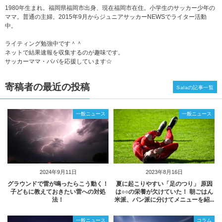
1980年生まれ。福岡県福岡市出身、現在福岡市在住。小学生のサッカー少年の
ママ。普通の主婦。2015年9月からジュニアサッカーNEWSでライター活動
中。
ライティング勉強中です＾＾
ネットで結果速報を収集するのが趣味です。
サッカーママ・パパを応援しています☆
寄稿者の最近の投稿
Salaの記事一覧
一般ニュース
一般ニュース
2024年9月11日
2023年8月16日
グラウンドで雷が鳴ったらこう動く！
夏に起こりやすい「足のつり」 原因
子どもに教えておきたい雷への対処
は○○の栄養が欠けていた！ 朝ごはん
法！
米派、パン派に分けてメニューを紹...
一般ニュース
コラム