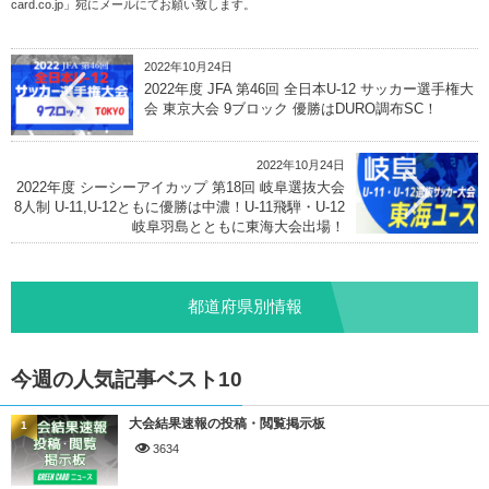
card.co.jp
」宛にメールにてお願い致します。
2022年10月24日
2022年度 JFA 第46回 全日本U-12 サッカー選手権大
会 東京大会 9ブロック 優勝はDURO調布SC！
2022年10月24日
2022年度 シーシーアイカップ 第18回 岐阜選抜大会
8人制 U-11,U-12ともに優勝は中濃！U-11飛騨・U-12
岐阜羽島とともに東海大会出場！
都道府県別情報
今週の人気記事ベスト10
大会結果速報の投稿・閲覧掲示板
1
3634