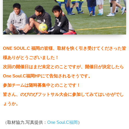
ONE SOUL.C 福岡の皆様、取材を快く引き受けてくださった皆
様ありがとうございました！
次回の開催日はまだ未定とのことですが、開催日が決定したら
One Soul.C福岡HPにて告知されるそうです。
参加チームは随時募集中とのことです！
皆さん、のびのびフットサル大会に参加してみてはいかがでし
ょうか。
（取材協力,写真提供：
One Soul.C福岡
）