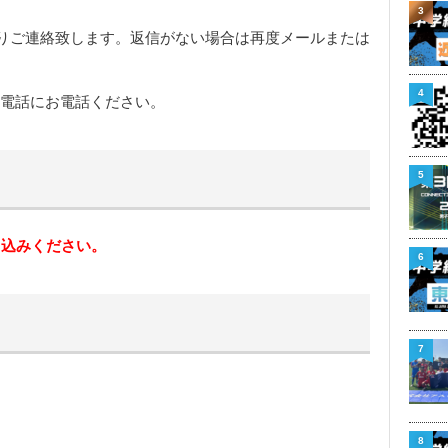
3
りご連絡致します。返信がない場合は再度メールまたは
4
は電話にお電話ください。
5
し込みください。
6
7
8