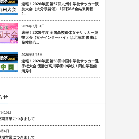
速報！2026年度 第57回九州中学校サッカー競
技大会（大分県開催） 1回戦8/6全結果掲載！
2...
2026年7月31日
速報！2026年度 全国高校総体女子サッカー競
技大会（女子インターハイ）@北海道 優勝は
藤枝順心...
2026年8月5日
速報！2026年度 第58回中国中学校サッカー選
手権大会 優勝は高川学園中学校！岡山学芸館
清秀中...
らせ
7月15日
6 夏期営業につきまして
8月6日
5 夏期営業につきまして