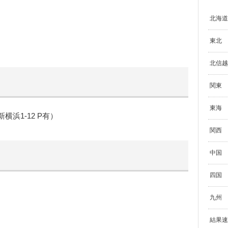
北海道
東北
北信越
関東
東海
浜1-12 P有）
関西
中国
四国
九州
結果速