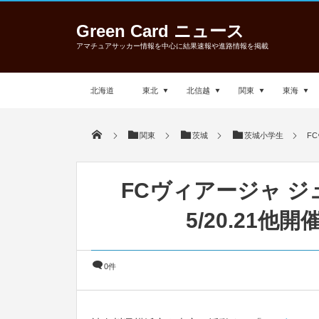
Green Card ニュース
アマチュアサッカー情報を中心に結果速報や進路情報を掲載
北海道
東北
北信越
関東
東海
関東
茨城
茨城小学生
FC
FCヴィアージャ ジ
5/20.21他開
0件