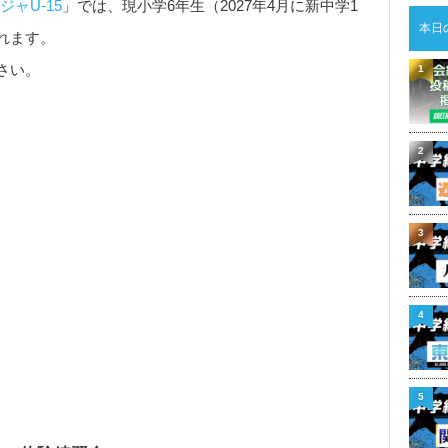
ジャU-15
」では、現小学6年生（2027年4月に新中学1
本日
れます。
さい。
1
2
3
4
5