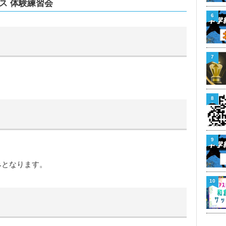
ース 体験練習会
6
7
8
9
みとなります。
10