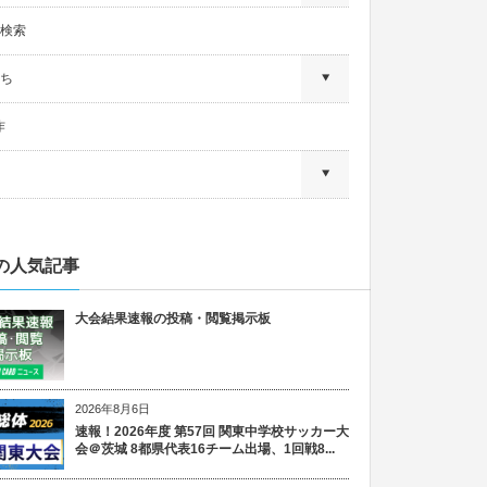
検索
ち
作
の人気記事
大会結果速報の投稿・閲覧掲示板
2026年8月6日
速報！2026年度 第57回 関東中学校サッカー大
会＠茨城 8都県代表16チーム出場、1回戦8...