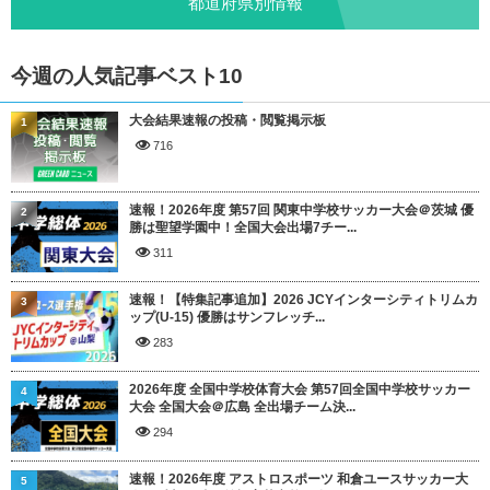
都道府県別情報
今週の人気記事ベスト10
大会結果速報の投稿・閲覧掲示板
1
716
速報！2026年度 第57回 関東中学校サッカー大会＠茨城 優
2
勝は聖望学園中！全国大会出場7チー...
311
速報！【特集記事追加】2026 JCYインターシティトリムカ
3
ップ(U-15) 優勝はサンフレッチ...
283
2026年度 全国中学校体育大会 第57回全国中学校サッカー
4
大会 全国大会＠広島 全出場チーム決...
294
速報！2026年度 アストロスポーツ 和倉ユースサッカー大
5