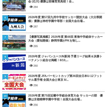
会 (石川) 優勝は前橋育英高校！全...
284
2026年度 第57回九州中学校サッカー競技大会（大分県開
6
催）優勝は神村学園中等部！全国大会出場...
287
【優勝写真掲載】2026年度 第48回 東海中学総体サッカー
7
大会（愛知開催）静岡学園がPKを制し...
265
2026年度 ジャパンユースIN新潟 予選リーグ結果＆決勝ト
8
ーナメント組合せ掲載！8/10,...
260
2026年度 JFAバーモントカップ第36回全日本U-12フット
9
サル選手権 全国大会@東京 8/...
256
2026年度 第75回近畿中学総合体育大会 サッカーの部 優
10
勝は京都精華学園中学校！全国大会出場...
256