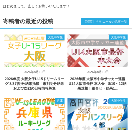
はじめまして。宜しくお願いいたします！
寄稿者の最近の投稿
【関西】担当 エールの記事一覧
大阪中学生
大阪中学生
2026年8月10日
2026年8月10日
2026年度 大阪女子U-15ドリームリー
2026年度 大阪市中学サッカー連盟
グ 8/8判明分結果掲載！未判明分結果
U14大阪市長杯 本大会 8/10～12結
および次戦の日程情報募集
果速報！組合せ・結果1...
兵庫
大阪中学生