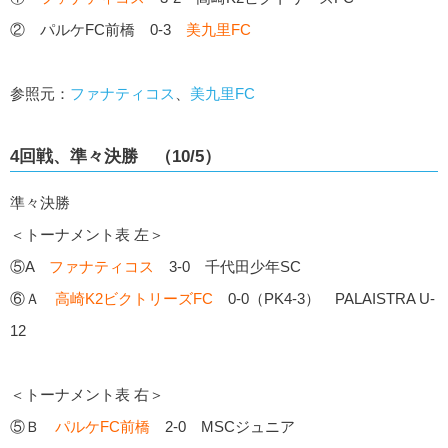
② パルケFC前橋 0-3
美九里FC
参照元：
ファナティコス
、
美九里FC
4回戦、準々決勝 （10/5）
準々決勝
＜トーナメント表 左＞
⑤A
ファナティコス
3-0 千代田少年SC
⑥Ａ
高崎K2ビクトリーズFC
0-0（PK4-3） PALAISTRA U-
12
＜トーナメント表 右＞
⑤Ｂ
パルケFC前橋
2-0 MSCジュニア