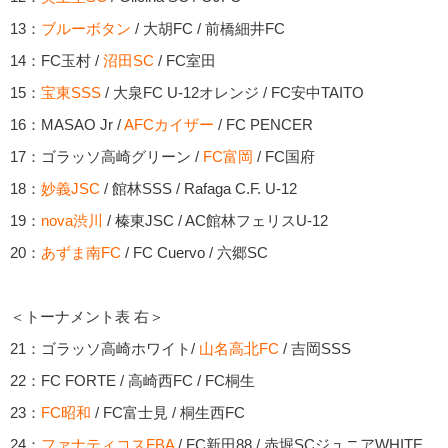
13：
ブルーボタン
/ 大胡FC / 前橋細井FC
14：FC玉村 /
沼田SC
/ FC室田
15：
宝東SSS
/ 大泉FC U-12オレンジ / FC安中TAITO
16：MASAO Jr /
AFCカイザー
/ FC PENCER
17：ゴラッソ高崎グリーン /
FC富岡
/ FC国府
18：
妙義JSC
/ 館林SSS / Rafaga C.F. U-12
19：
nova渋川
/ 榛東JSC / AC館林フェリスU-12
20：
あずま南FC
/ FC Cuervo / 六郷SC
＜トーナメント表 右＞
21：ゴラッソ高崎ホワイト/
山名高北FC
/ 吉岡SSS
22：FC FORTE / 高崎西FC / FC桐生
23：
FC昭和
/ FC富士見 / 桐生西FC
24：
ファナティコスFBA
/ FC新田88 / 赤堀SCジュニアWHITE