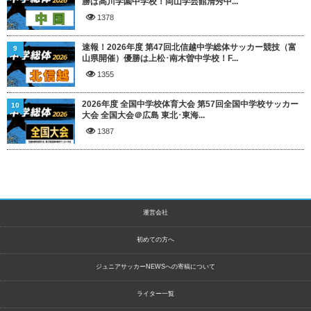
勝は高川学園中学校！岡山学芸館清秀中...
1378
速報！2026年度 第47回北信越中学総体サッカー競技（富
9
山県開催）優勝は上松･南木曽中学校！F...
1355
2026年度 全国中学校体育大会 第57回全国中学校サッカー
10
大会 全国大会＠広島 東北･東海...
1387
運営会社
初めての方へ
ジュニアサッカーNEWSへの寄稿について
ライター一覧