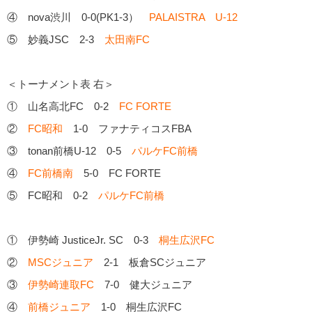
④ nova渋川 0-0(PK1-3）
PALAISTRA U-12
⑤ 妙義JSC 2-3
太田南FC
＜トーナメント表 右＞
① 山名高北FC 0-2
FC FORTE
②
FC昭和
1-0 ファナティコスFBA
③ tonan前橋U-12 0-5
パルケFC前橋
④
FC前橋南
5-0 FC FORTE
⑤ FC昭和 0-2
パルケFC前橋
① 伊勢崎 JusticeJr. SC 0-3
桐生広沢FC
②
MSCジュニア
2-1 板倉SCジュニア
③
伊勢崎連取FC
7-0 健大ジュニア
④
前橋ジュニア
1-0 桐生広沢FC