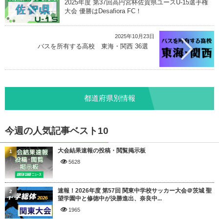
2025年度 第37回高円宮杯佐賀県ユースU-15選手権
大会 優勝はDesafiora FC！
2025年10月23日
バスを所有する高校 東海・関西 36選
都道府県別情報
今週の人気記事ベスト10
大会結果速報の投稿・閲覧掲示板
1
5628
速報！2026年度 第57回 関東中学校サッカー大会＠茨城 聖
2
望学園中と修徳中が決勝進出、奈良中...
1965