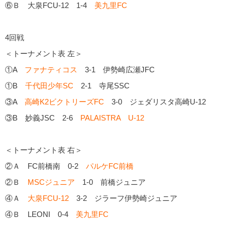
⑥Ｂ 大泉FCU-12 1-4
美九里FC
4回戦
＜トーナメント表 左＞
①A
ファナティコス
3-1 伊勢崎広瀬JFC
①B
千代田少年SC
2-1 寺尾SSC
③A
高崎K2ビクトリーズFC
3-0 ジェダリスタ高崎U-12
③B 妙義JSC 2-6
PALAISTRA U-12
＜トーナメント表 右＞
②Ａ FC前橋南 0-2
パルケFC前橋
②Ｂ
MSCジュニア
1-0 前橋ジュニア
④Ａ
大泉FCU-12
3-2 ジラーフ伊勢崎ジュニア
④Ｂ LEONI 0-4
美九里FC