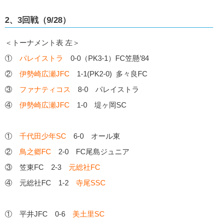
2、3回戦（9/28）
＜トーナメント表 左＞
①
パレイストラ
0-0（PK3-1）FC笠懸’84
②
伊勢崎広瀬JFC
1-1(PK2-0) 多々良FC
③
ファナティコス
8-0 パレイストラ
④
伊勢崎広瀬JFC
1-0 堤ヶ岡SC
①
千代田少年SC
6-0 オール東
②
鳥之郷FC
2-0 FC尾島ジュニア
③ 笠東FC 2-3
元総社FC
④ 元総社FC 1-2
寺尾SSC
① 平井JFC 0-6
美土里SC