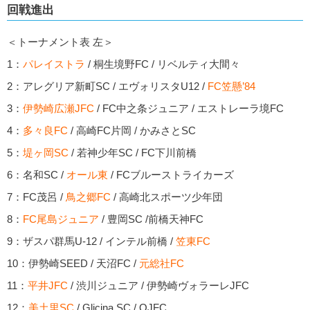
回戦進出
＜トーナメント表 左＞
1：
パレイストラ
/ 桐生境野FC / リベルティ大間々
2：アレグリア新町SC / エヴォリスタU12 /
FC笠懸’84
3：
伊勢崎広瀬JFC
/ FC中之条ジュニア / エストレーラ境FC
4：
多々良FC
/ 高崎FC片岡 / かみさとSC
5：
堤ヶ岡SC
/ 若神少年SC / FC下川前橋
6：名和SC /
オール東
/ FCブルーストライカーズ
7：FC茂呂 /
鳥之郷FC
/ 高崎北スポーツ少年団
8：
FC尾島ジュニア
/ 豊岡SC /前橋天神FC
9：ザスパ群馬U-12 / インテル前橋 /
笠東FC
10：伊勢崎SEED / 天沼FC /
元総社FC
11：
平井JFC
/ 渋川ジュニア / 伊勢崎ヴォラーレJFC
12：
美土里SC
/ Glicina SC / OJFC