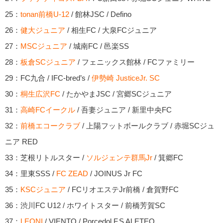
25：
tonan前橋U-12
/ 館林JSC / Defino
26：
健大ジュニア
/ 相生FC / 大泉FCジュニア
27：
MSCジュニア
/ 城南FC / 邑楽SS
28：
板倉SCジュニア
/ フェニックス館林 / FCファミリー
29：FC九合 / IFC-bred’s /
伊勢崎 JusticeJr. SC
30：
桐生広沢FC
/ たかやまJSC / 宮郷SCジュニア
31：
高崎FCイークル
/ 吾妻ジュニア / 新里中央FC
32：
前橋エコークラブ
/ 上陽フットボールクラブ / 赤堀SCジュ
ニア RED
33：芝根リトルスター /
ソルジェンテ群馬Jr
/ 箕郷FC
34：里東SSS /
FC ZEAD
/ JOINUS Jr FC
35：
KSCジュニア
/ FCリオエステJr前橋 / 倉賀野FC
36：渋川FC U12 / ホワイトスター / 前橋芳賀SC
37：
LEONI
/ VIENTO / Porcedol.F.S ALETEO