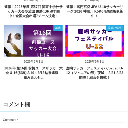
速報！2026年度 第57回 関東中学校サ
速報！高円宮杯 JFA U-18サッカーリ
ッカー大会＠茨城 優勝は聖望学園
ーグ 2026 神奈川 K5K6 8/9結果更新
中！全国大会出場7チーム決定！
中！
群馬
茨城小学生
2026年8月9日
2026年8月9日
2026年 第16回 前橋ユースサッカー大
鹿嶋サッカーフェスティバル2026 U-
会 U-16(群馬) 8/10～8/13結果速報！
12（ジュニアの部）茨城 8/21-8/23
組み合わせ...
開催！組合せ掲載！
コメント欄
Comment
*