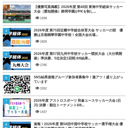
【優勝写真掲載】2026年度 第48回 東海中学総体サッカー
3
大会（愛知開催）静岡学園がPKを制し...
1938
2026年度 第75回近畿中学総合体育大会 サッカーの部 優
4
勝は京都精華学園中学校！全国大会出場...
1826
2026年度 第57回九州中学校サッカー競技大会（大分県開
5
催）準決勝、5位決定1回戦 8/8結果...
1785
SNS結果速報グループ参加者募集中！激アツ！盛り上がっ
6
ています
1552
2026年度 アストロスポーツ 和倉ユースサッカー大会 (石
7
川) 決勝・順位トーナメント8/8...
1437
速報！2026年度 第58回中国中学校サッカー選手権大会 優
8