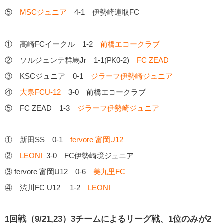
⑤
MSCジュニア
4-1 伊勢崎連取FC
① 高崎FCイークル 1-2
前橋エコークラブ
② ソルジェンテ群馬Jr 1-1(PK0-2)
FC ZEAD
③ KSCジュニア 0-1
ジラーフ伊勢崎ジュニア
④
大泉FCU-12
3-0 前橋エコークラブ
⑤ FC ZEAD 1-3
ジラーフ伊勢崎ジュニア
① 新田SS 0-1
fervore 富岡U12
②
LEONI
3-0 FC伊勢崎境ジュニア
③ fervore 富岡U12 0-6
美九里FC
④ 渋川FC U12 1-2
LEONI
1回戦（9/21,23）3チームによるリーグ戦、1位のみが2