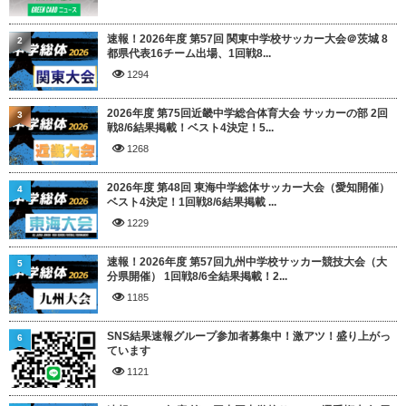
速報！2026年度 第57回 関東中学校サッカー大会＠茨城 8
2
都県代表16チーム出場、1回戦8...
1294
2026年度 第75回近畿中学総合体育大会 サッカーの部 2回
3
戦8/6結果掲載！ベスト4決定！5...
1268
2026年度 第48回 東海中学総体サッカー大会（愛知開催）
4
ベスト4決定！1回戦8/6結果掲載 ...
1229
速報！2026年度 第57回九州中学校サッカー競技大会（大
5
分県開催） 1回戦8/6全結果掲載！2...
1185
SNS結果速報グループ参加者募集中！激アツ！盛り上がっ
6
ています
1121