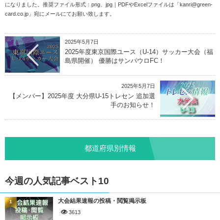
になりました。推奨ファイル形式：png、jpg｜PDFやExcelファイルは「
kanri@green-
card.co.jp
」宛にメールにてお願い致します。
2025年5月7日
2025年度東京国際ユース（U-14）サッカー大会（福
島県開催） 優勝はサンパウロFC！
2025年5月7日
【メンバー】2025年度 大分県U-15トレセン 追加選
手のお知らせ！
都道府県別情報
今週の人気記事ベスト10
大会結果速報の投稿・閲覧掲示板
1
3613