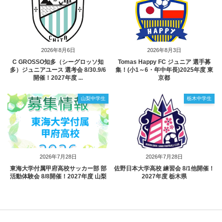
2026年8月6日
2026年8月3日
C GROSSO知多（シーグロッソ知
Tomas Happy FC ジュニア 選手募
多）ジュニアユース 選考会 8/30.9/6
集！(小1～6・年中年長)2025年度 東
開催！2027年度 ...
京都
山梨中学生
栃木中学生
2026年7月28日
2026年7月28日
東海大学付属甲府高校サッカー部 部
佐野日本大学高校 練習会 8/1他開催！
活動体験会 8/8開催！2027年度 山梨
2027年度 栃木県