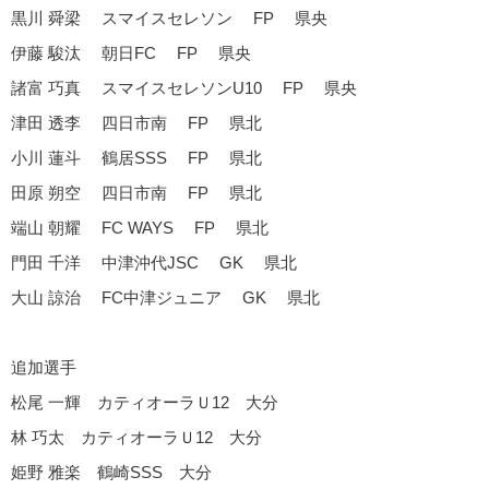
黒川 舜梁 スマイスセレソン FP 県央
伊藤 駿汰 朝日FC FP 県央
諸富 巧真 スマイスセレソンU10 FP 県央
津田 透李 四日市南 FP 県北
小川 蓮斗 鶴居SSS FP 県北
田原 朔空 四日市南 FP 県北
端山 朝耀 FC WAYS FP 県北
門田 千洋 中津沖代JSC GK 県北
大山 諒治 FC中津ジュニア GK 県北
追加選手
松尾 一輝 カティオーラＵ12 大分
林 巧太 カティオーラＵ12 大分
姫野 雅楽 鶴崎SSS 大分