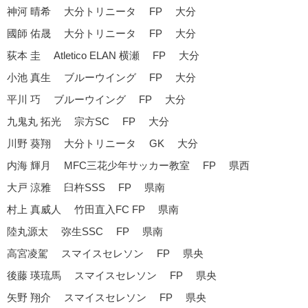
神河 晴希 大分トリニータ FP 大分
國師 佑晟 大分トリニータ FP 大分
荻本 圭 Atletico ELAN 横瀬 FP 大分
小池 真生 ブルーウイング FP 大分
平川 巧 ブルーウイング FP 大分
九鬼丸 拓光 宗方SC FP 大分
川野 葵翔 大分トリニータ GK 大分
内海 輝月 MFC三花少年サッカー教室 FP 県西
大戸 涼雅 臼杵SSS FP 県南
村上 真威人 竹田直入FC FP 県南
陸丸源太 弥生SSC FP 県南
高宮凌駕 スマイスセレソン FP 県央
後藤 瑛琉馬 スマイスセレソン FP 県央
矢野 翔介 スマイスセレソン FP 県央