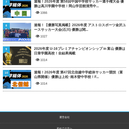
速報！2026年度 第58回中国中学校サッカー選手権大会 優
7
勝は高川学園中学校！岡山学芸館清秀中...
1066
速報！【優勝写真掲載】2026年度 アストロスポーツ金沢ユ
8
ースサッカー大会(石川) 優勝は関...
1027
2026年度 U-16プレミアチャンピオンシップ in 富山 優勝は
9
日章学園高校！全結果掲載
1014
速報！2026年度 第47回北信越中学総体サッカー競技（富
10
山県開催）優勝は上松･南木曽中学校！F...
1014
運営会社
初めての方へ