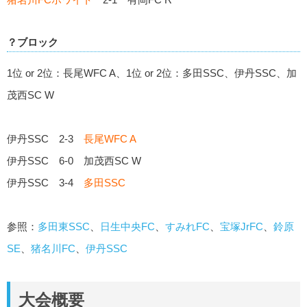
？ブロック
1位 or 2位：長尾WFC A、1位 or 2位：多田SSC、伊丹SSC、加
茂西SC W
伊丹SSC 2-3
長尾WFC A
伊丹SSC 6-0 加茂西SC W
伊丹SSC 3-4
多田SSC
参照：
多田東SSC
、
日生中央FC
、
すみれFC
、
宝塚JrFC
、
鈴原
SE
、
猪名川FC
、
伊丹SSC
大会概要