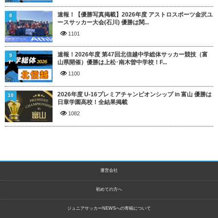
速報！【優勝写真掲載】2026年度 アストロスポーツ金沢ユ
8
ースサッカー大会(石川) 優勝は関...
1101
速報！2026年度 第47回北信越中学総体サッカー競技（富
9
山県開催）優勝は上松･南木曽中学校！F...
1100
2026年度 U-16プレミアチャンピオンシップ in 富山 優勝は
10
日章学園高校！全結果掲載
1082
運営会社
初めての方へ
ジュニアサッカーNEWSへの寄稿について