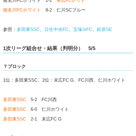
猪名川FCホワイト 1-2
末広FCレッド
猪名川FCホワイト
8-2 仁川SCブルー
参照：
多田東SSC
、
日生中央FC
、
宝塚JrFC
、
鈴原SE
1次リーグ組合せ・結果（判明分） 5/5
？ブロック
1位：多田東SSC、2位：末広FC G、FC川西、仁川ホワイト
多田東SSC
5-2 FC川西
多田東SSC
6-0 仁川ホワイト
多田東SSC
2-1 末広FC G