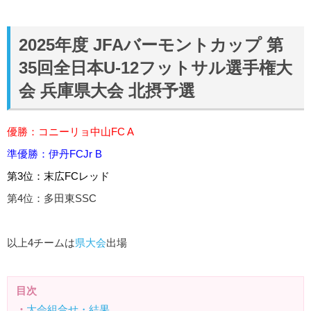
2025年度 JFAバーモントカップ 第
35回全日本U-12フットサル選手権大
会 兵庫県大会 北摂予選
優勝：コニーリョ中山FC A
準優勝：伊丹FCJr B
第3位：末広FCレッド
第4位：多田東SSC
以上4チームは
県大会
出場
目次
・
大会組合せ・結果