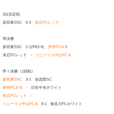
3位決定戦
多田東SSC 0-3
末広FCレッド
準決勝
多田東SSC 1-1(PK2-4)
伊丹FCJr B
末広FCレッド -
コニーリョ中山FC A
準々決勝（1回戦）
多田東SSC
3-1 加茂西SC
伊丹FCJr B
- 日生中央ホワイト
末広FCレッド
-
コニーリョ中山FC A
8-1 猪名川FCホワイト