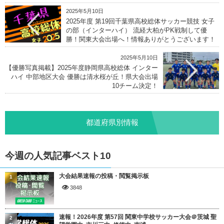
2025年5月10日
2025年度 第19回千葉県高校総体サッカー競技 女子
の部（インターハイ） 流経大柏がPK戦制して優
勝！関東大会出場へ！情報ありがとうございます！
2025年5月10日
【優勝写真掲載】2025年度静岡県高校総体 インター
ハイ 中部地区大会 優勝は清水桜が丘！県大会出場
10チーム決定！
都道府県別情報
今週の人気記事ベスト10
大会結果速報の投稿・閲覧掲示板
1
3848
速報！2026年度 第57回 関東中学校サッカー大会＠茨城 聖
2