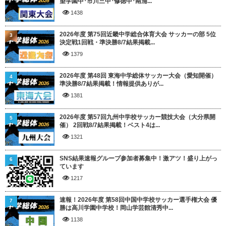
望学園中･市川三中･修徳中･南浦...
1438
2026年度 第75回近畿中学総合体育大会 サッカーの部 5位
3
決定戦1回戦・準決勝8/7結果掲載...
1379
2026年度 第48回 東海中学総体サッカー大会（愛知開催）
4
準決勝8/7結果掲載！情報提供ありが...
1381
2026年度 第57回九州中学校サッカー競技大会（大分県開
5
催） 2回戦8/7結果掲載！ベスト4は...
1321
SNS結果速報グループ参加者募集中！激アツ！盛り上がっ
6
ています
1217
速報！2026年度 第58回中国中学校サッカー選手権大会 優
7
勝は高川学園中学校！岡山学芸館清秀中...
1138