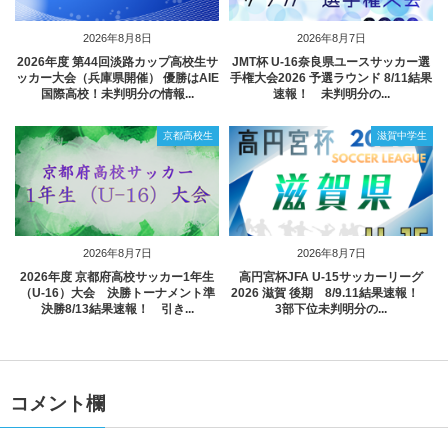
2026年8月8日
2026年8月7日
2026年度 第44回淡路カップ高校生サ
JMT杯 U-16奈良県ユースサッカー選
ッカー大会（兵庫県開催） 優勝はAIE
手権大会2026 予選ラウンド 8/11結果
国際高校！未判明分の情報...
速報！ 未判明分の...
京都高校生
滋賀中学生
2026年8月7日
2026年8月7日
2026年度 京都府高校サッカー1年生
高円宮杯JFA U-15サッカーリーグ
（U-16）大会 決勝トーナメント準
2026 滋賀 後期 8/9.11結果速報！
決勝8/13結果速報！ 引き...
3部下位未判明分の...
コメント欄