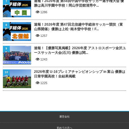
速報！2026年度 第58回中国中学校サッカー選手権大会 優
7
勝は高川学園中学校！岡山学芸館清秀中...
1286
速報！2026年度 第47回北信越中学総体サッカー競技（富
8
山県開催）優勝は上松･南木曽中学校！F...
1257
速報！【優勝写真掲載】2026年度 アストロスポーツ金沢ユ
9
ースサッカー大会(石川) 優勝は関...
1243
2026年度 U-16プレミアチャンピオンシップ in 富山 優勝は
10
日章学園高校！全結果掲載
1225
運営会社
初めての方へ