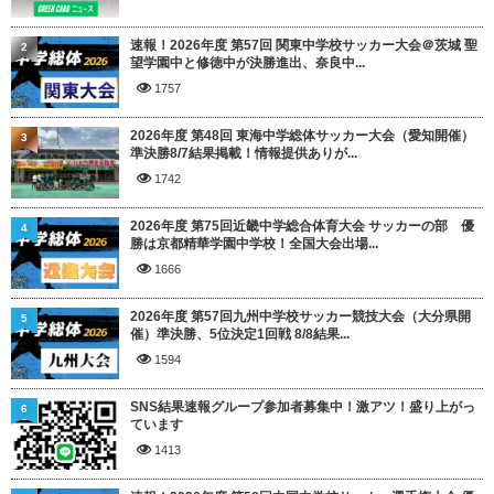
速報！2026年度 第57回 関東中学校サッカー大会＠茨城 聖
2
望学園中と修徳中が決勝進出、奈良中...
1757
2026年度 第48回 東海中学総体サッカー大会（愛知開催）
3
準決勝8/7結果掲載！情報提供ありが...
1742
2026年度 第75回近畿中学総合体育大会 サッカーの部 優
4
勝は京都精華学園中学校！全国大会出場...
1666
2026年度 第57回九州中学校サッカー競技大会（大分県開
5
催）準決勝、5位決定1回戦 8/8結果...
1594
SNS結果速報グループ参加者募集中！激アツ！盛り上がっ
6
ています
1413