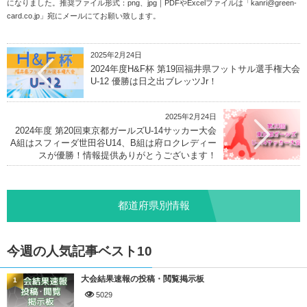
になりました。推奨ファイル形式：png、jpg｜PDFやExcelファイルは「
kanri@green-
card.co.jp
」宛にメールにてお願い致します。
2025年2月24日
2024年度H&F杯 第19回福井県フットサル選手権大会
U-12 優勝は日之出ブレッツJr！
2025年2月24日
2024年度 第20回東京都ガールズU-14サッカー大会
A組はスフィーダ世田谷U14、B組は府ロクレディー
スが優勝！情報提供ありがとうございます！
都道府県別情報
今週の人気記事ベスト10
大会結果速報の投稿・閲覧掲示板
1
5029