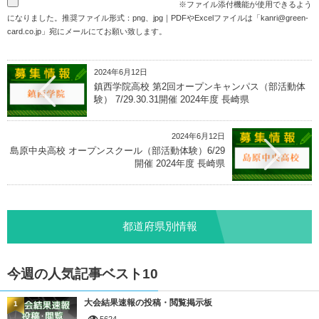
※ファイル添付機能が使用できるよう
になりました。推奨ファイル形式：png、jpg｜PDFやExcelファイルは「
kanri@green-
card.co.jp
」宛にメールにてお願い致します。
2024年6月12日
鎮西学院高校 第2回オープンキャンパス（部活動体
験） 7/29.30.31開催 2024年度 長崎県
2024年6月12日
島原中央高校 オープンスクール（部活動体験）6/29
開催 2024年度 長崎県
都道府県別情報
今週の人気記事ベスト10
大会結果速報の投稿・閲覧掲示板
1