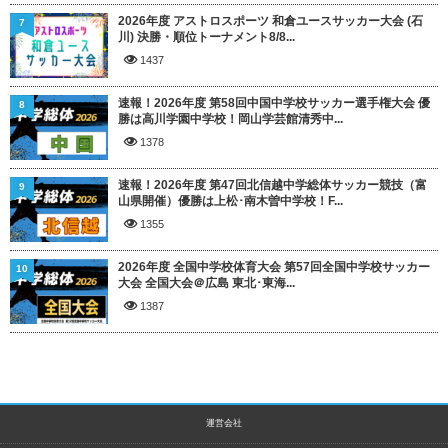
2026年度 アストロスポーツ 和倉ユースサッカー大会 (石
7
川) 決勝・順位トーナメント8/8...
1437
速報！2026年度 第58回中国中学校サッカー選手権大会 優
8
勝は高川学園中学校！岡山学芸館清秀中...
1378
速報！2026年度 第47回北信越中学総体サッカー競技（富
9
山県開催）優勝は上松･南木曽中学校！F...
1355
2026年度 全国中学校体育大会 第57回全国中学校サッカー
10
大会 全国大会＠広島 東北･東海...
1387
運営会社