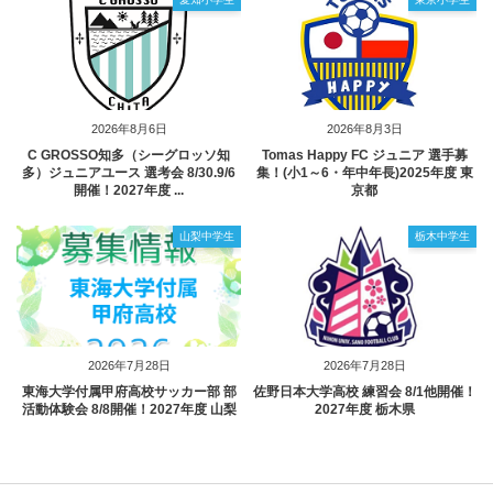
2026年8月6日
2026年8月3日
C GROSSO知多（シーグロッソ知
Tomas Happy FC ジュニア 選手募
多）ジュニアユース 選考会 8/30.9/6
集！(小1～6・年中年長)2025年度 東
開催！2027年度 ...
京都
山梨中学生
栃木中学生
2026年7月28日
2026年7月28日
東海大学付属甲府高校サッカー部 部
佐野日本大学高校 練習会 8/1他開催！
活動体験会 8/8開催！2027年度 山梨
2027年度 栃木県