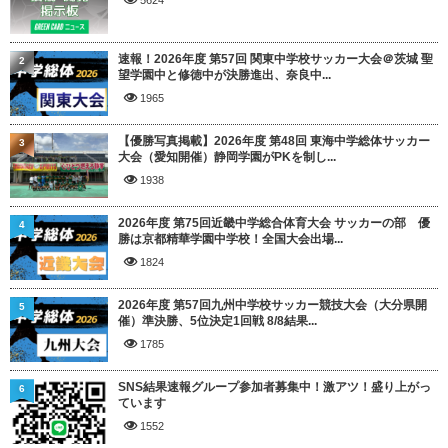
5624
速報！2026年度 第57回 関東中学校サッカー大会＠茨城 聖
2
望学園中と修徳中が決勝進出、奈良中...
1965
【優勝写真掲載】2026年度 第48回 東海中学総体サッカー
3
大会（愛知開催）静岡学園がPKを制し...
1938
2026年度 第75回近畿中学総合体育大会 サッカーの部 優
4
勝は京都精華学園中学校！全国大会出場...
1824
2026年度 第57回九州中学校サッカー競技大会（大分県開
5
催）準決勝、5位決定1回戦 8/8結果...
1785
SNS結果速報グループ参加者募集中！激アツ！盛り上がっ
6
ています
1552