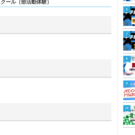
ンスクール（部活動体験）
6
7
8
9
10