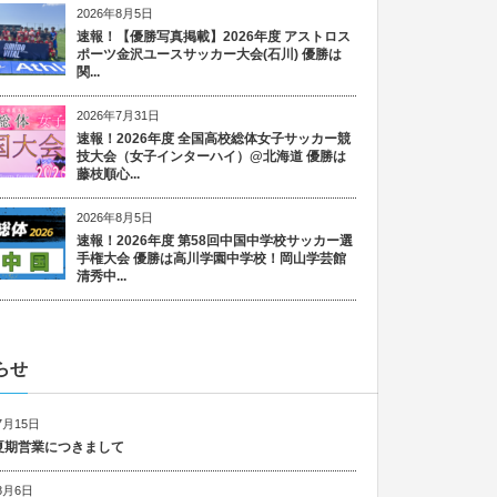
2026年8月5日
速報！【優勝写真掲載】2026年度 アストロス
ポーツ金沢ユースサッカー大会(石川) 優勝は
関...
2026年7月31日
速報！2026年度 全国高校総体女子サッカー競
技大会（女子インターハイ）@北海道 優勝は
藤枝順心...
2026年8月5日
速報！2026年度 第58回中国中学校サッカー選
手権大会 優勝は高川学園中学校！岡山学芸館
清秀中...
らせ
7月15日
6 夏期営業につきまして
8月6日