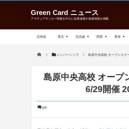
Green Card ニュース
アマチュアサッカー情報を中心に結果速報や進路情報を掲載
北海道
東北
北信越
関東
東海
メンバーシップ
島原中央高校 オープンスクール
島原中央高校 オープ
6/29開催 
0件