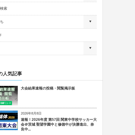
検索
ち
作
の人気記事
大会結果速報の投稿・閲覧掲示板
2026年8月8日
速報！2026年度 第57回 関東中学校サッカー大
会＠茨城 聖望学園中と修徳中が決勝進出、奈
良中...