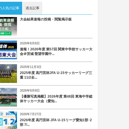
の人気の記事
過去記事
大会結果速報の投稿・閲覧掲示板
2026年8月8日
速報！2026年度 第57回 関東中学校サッカー大
会＠茨城 聖望学園中...
2025年11月3日
2025年度 高円宮杯JFA U-15サッカーリーグ三
重 11/2全...
2026年8月8日
【優勝写真掲載】2026年度 第48回 東海中学総
体サッカー大会（愛知...
2026年7月27日
2026年度 高円宮杯 JFA U-15リーグ愛知1部･2
部 7/...