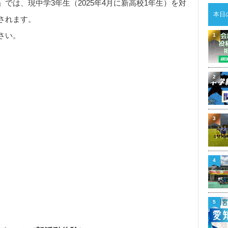
」では、現中学3年生（2025年4月に新高校1年生）を対
本日
されます。
さい。
1
2
3
4
5