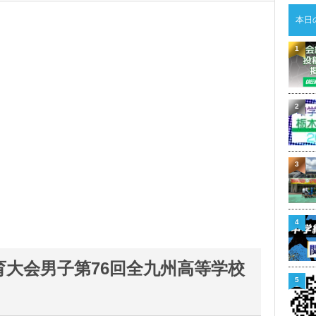
本日
1
2
3
4
育大会男子第76回全九州高等学校
5