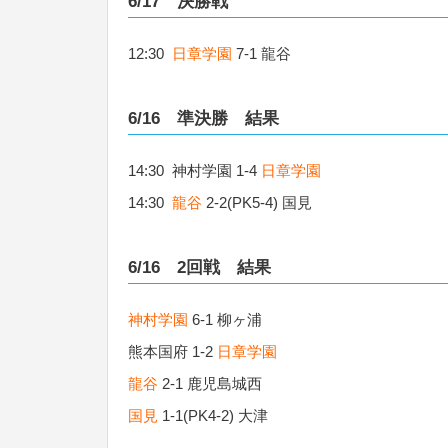
6/17 決勝戦
12:30
日章学園
7-1 龍谷
6/16 準決勝 結果
14:30 神村学園 1-4
日章学園
14:30
龍谷
2-2(PK5-4) 国見
6/16 2回戦 結果
神村学園
6-1 柳ヶ浦
熊本国府 1-2
日章学園
龍谷
2-1 鹿児島城西
国見
1-1(PK4-2) 大津