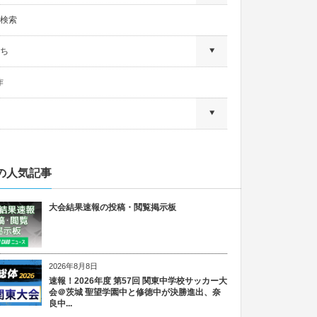
検索
ち
作
の人気記事
大会結果速報の投稿・閲覧掲示板
2026年8月8日
速報！2026年度 第57回 関東中学校サッカー大
会＠茨城 聖望学園中と修徳中が決勝進出、奈
良中...