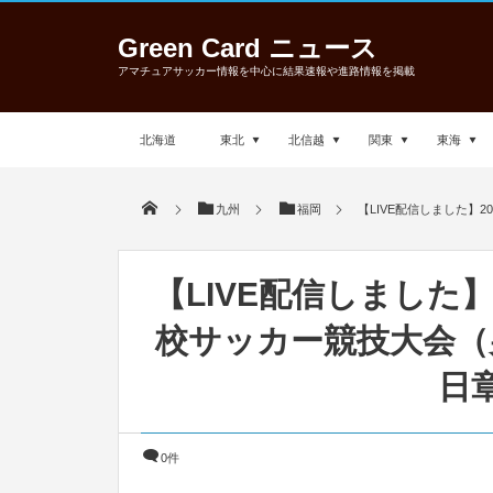
Green Card ニュース
アマチュアサッカー情報を中心に結果速報や進路情報を掲載
北海道
東北
北信越
関東
東海
九州
福岡
【LIVE配信しました】
【LIVE配信しました】
校サッカー競技大会（
日
0件