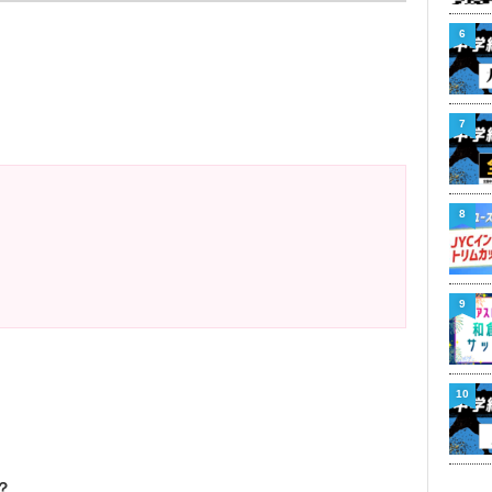
6
7
8
9
10
？