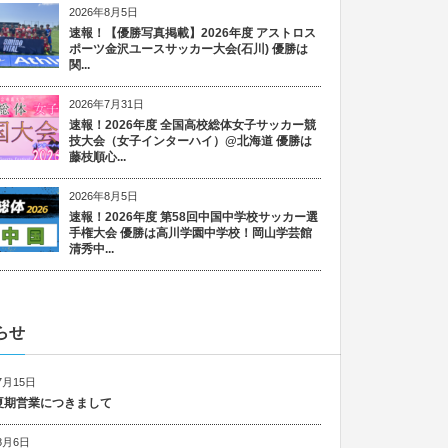
2026年8月5日
速報！【優勝写真掲載】2026年度 アストロス
ポーツ金沢ユースサッカー大会(石川) 優勝は
関...
2026年7月31日
速報！2026年度 全国高校総体女子サッカー競
技大会（女子インターハイ）@北海道 優勝は
藤枝順心...
2026年8月5日
速報！2026年度 第58回中国中学校サッカー選
手権大会 優勝は高川学園中学校！岡山学芸館
清秀中...
らせ
7月15日
6 夏期営業につきまして
8月6日