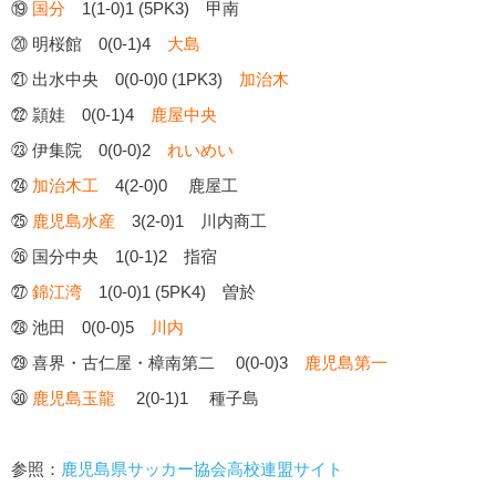
⑲
国分
1(1-0)1 (5PK3) 甲南
⑳ 明桜館 0(0-1)4
大島
㉑ 出水中央 0(0-0)0 (1PK3)
加治木
㉒ 頴娃 0(0-1)4
鹿屋中央
㉓ 伊集院 0(0-0)2
れいめい
㉔
加治木工
4(2-0)0 鹿屋工
㉕
鹿児島水産
3(2-0)1 川内商工
㉖ 国分中央 1(0-1)2 指宿
㉗
錦江湾
1(0-0)1 (5PK4) 曽於
㉘ 池田 0(0-0)5
川内
㉙ 喜界・古仁屋・樟南第二 0(0-0)3
鹿児島第一
㉚
鹿児島玉龍
2(0-1)1 種子島
参照：
鹿児島県サッカー協会高校連盟サイト