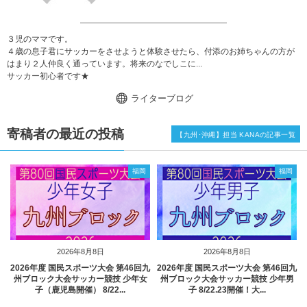
３児のママです。
４歳の息子君にサッカーをさせようと体験させたら、付添のお姉ちゃんの方が
はまり２人仲良く通っています。将来のなでしこに...
サッカー初心者です★
ライターブログ
寄稿者の最近の投稿
【九州･沖縄】担当 KANAの記事一覧
福岡
福岡
2026年8月8日
2026年8月8日
2026年度 国民スポーツ大会 第46回九
2026年度 国民スポーツ大会 第46回九
州ブロック大会サッカー競技 少年女
州ブロック大会サッカー競技 少年男
子（鹿児島開催） 8/22...
子 8/22.23開催！大...