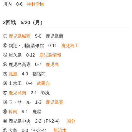
川内 0-6
神村学園
2回戦 5/20（月）
㉛
鹿児島城西
5-0 鹿児島商
㉜ 鶴翔・川薩清修館 0-11
鹿児島工
㉝ 屋久島 0-12
鹿児島情報
㉞ 鹿児島高専 0-7
鹿児島
㉟
鳳凰
4-0 指宿商
㊱ 出水工 0-4
武岡台
㊲
鹿児島南
2-1 鶴丸
㊳ ラ・サール 1-3
鹿児島実
㊴
樟南
9-1 鹿屋
㊵ 鹿児島中央 2-2（PK2-4）
国分
㊶ 大島 0-0（PK2-4）
加治木