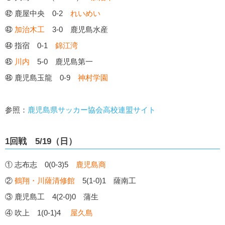
㊷ 鹿屋中央 0-2
れいめい
㊸
加治木工
3-0 鹿児島水産
㊹ 指宿 0-1
錦江湾
㊺
川内
5-0 鹿児島第一
㊻ 鹿児島玉龍 0-9
神村学園
参照：
鹿児島県サッカー協会高校連盟サイト
1回戦 5/19（日）
① 志布志 0(0-3)5
鹿児島商
②
鶴翔・川薩清修館
5(1-0)1 薩南工
③ 鹿児島工 4(2-0)0 蒲生
④ 吹上 1(0-1)4
屋久島