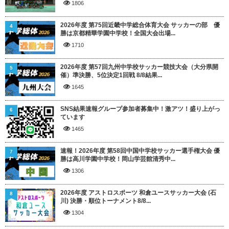
1806
2026年度 第75回近畿中学総合体育大会 サッカーの部 優
4
勝は京都精華学園中学校！全国大会出場...
1710
2026年度 第57回九州中学校サッカー競技大会（大分県開
5
催）準決勝、5位決定1回戦 8/8結果...
1645
SNS結果速報グループ参加者募集中！激アツ！盛り上がっ
6
ています
1465
速報！2026年度 第58回中国中学校サッカー選手権大会 優
7
勝は高川学園中学校！岡山学芸館清秀中...
1306
2026年度 アストロスポーツ 和倉ユースサッカー大会 (石
8
川) 決勝・順位トーナメント8/8...
1304