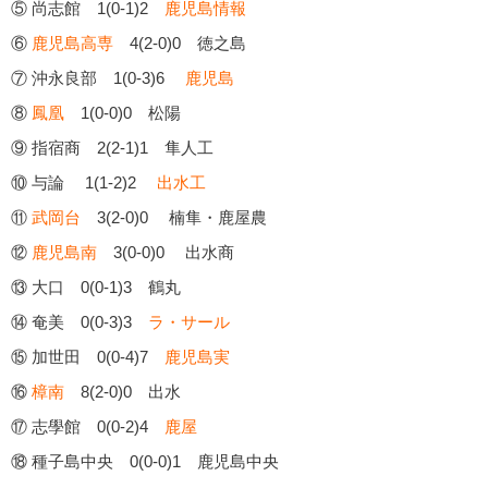
⑤ 尚志館 1(0-1)2
鹿児島情報
⑥
鹿児島高専
4(2-0)0 徳之島
⑦ 沖永良部 1(0-3)6
鹿児島
⑧
鳳凰
1(0-0)0 松陽
⑨ 指宿商 2(2-1)1 隼人工
⑩ 与論 1(1-2)2
出水工
⑪
武岡台
3(2-0)0 楠隼・鹿屋農
⑫
鹿児島南
3(0-0)0 出水商
⑬ 大口 0(0-1)3 鶴丸
⑭ 奄美 0(0-3)3
ラ・サール
⑮ 加世田 0(0-4)7
鹿児島実
⑯
樟南
8(2-0)0 出水
⑰ 志學館 0(0-2)4
鹿屋
⑱ 種子島中央 0(0-0)1 鹿児島中央