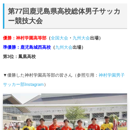
第77回鹿児島県高校総体男子サッカ
ー競技大会
優勝：神村学園高等部
（
全国大会
・
九州大会
出場）
準優勝：鹿児島城西高校
（
九州大会
出場）
第3位：鳳凰高校
▼優勝した神村学園高等部の皆さん（参照引用：
神村学園男子
サッカー部Instagram
）