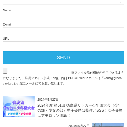
Name
E-mail
URL
※ファイル添付機能が使用できるよう
になりました。推奨ファイル形式：png、jpg｜PDFやExcelファイルは「
kanri@green-
card.co.jp
」宛にメールにてお願い致します。
2024年5月27日
2024年度 第51回 徳島県サッカー少年団大会（少年
の部・少女の部）男子優勝は藍住北SSS！女子優勝
はアモロッソ徳島 ！
2024年5月27日