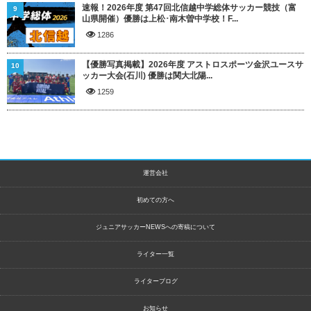
速報！2026年度 第47回北信越中学総体サッカー競技（富
9
山県開催）優勝は上松･南木曽中学校！F...
1286
【優勝写真掲載】2026年度 アストロスポーツ金沢ユースサ
10
ッカー大会(石川) 優勝は関大北陽...
1259
運営会社
初めての方へ
ジュニアサッカーNEWSへの寄稿について
ライター一覧
ライターブログ
お知らせ