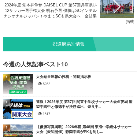
2024年度 堂本杯争奪 DAISEL CUP 第57回兵庫県U-
12サッカー選手権大会 明石予選 優勝はSCインテル
ナシオナルジャパン！やまてSCも県大会へ 全結果
掲載
都道府県別情報
今週の人気記事ベスト10
大会結果速報の投稿・閲覧掲示板
1
5252
速報！2026年度 第57回 関東中学校サッカー大会＠茨城 聖
2
望学園中と修徳中が決勝進出、奈良中...
1817
【優勝写真掲載】2026年度 第48回 東海中学総体サッカー
3
大会（愛知開催）静岡学園がPKを制し...