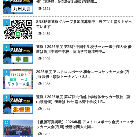
催）準決勝、5位決定1回戦 8/8結果...
1621
SNS結果速報グループ参加者募集中！激アツ！盛り上がっ
6
ています
1439
速報！2026年度 第58回中国中学校サッカー選手権大会 優
7
勝は高川学園中学校！岡山学芸館清秀中...
1299
2026年度 アストロスポーツ 和倉ユースサッカー大会 (石
8
川) 決勝・順位トーナメント8/8...
1283
速報！2026年度 第47回北信越中学総体サッカー競技（富
9
山県開催）優勝は上松･南木曽中学校！F...
1274
【優勝写真掲載】2026年度 アストロスポーツ金沢ユースサ
10
ッカー大会(石川) 優勝は関大北陽...
1252