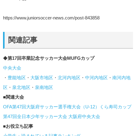
https://www.juniorsoccer-news.com/post-843858
関連記事
◆
第17回卒業記念サッカー大会MUFGカップ
中央大会
・
豊能地区
・
大阪市地区
・
北河内地区
・
中河内地区
・
南河内地
区
・
泉北地区
・
泉南地区
■
関連大会
OFA第47回大阪府サッカー選手権大会（U-12）くら寿司カップ
第47回全日本少年サッカー大会 大阪府中央大会
■
お役立ち記事
小学生：読まれている記事ランキング