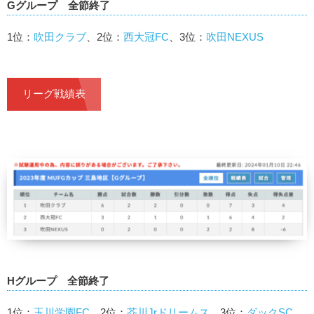
Gグループ 全節終了
1位：
吹田クラブ
、2位：
西大冠FC
、3位：
吹田NEXUS
リーグ戦績表
Hグループ 全節終了
1位：
玉川学園FC
、2位：
芥川Jrドリームス
、3位：
ダックSC