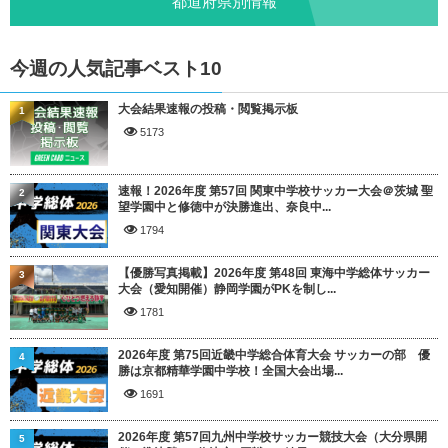
都道府県別情報
今週の人気記事ベスト10
大会結果速報の投稿・閲覧掲示板
1
5173
速報！2026年度 第57回 関東中学校サッカー大会＠茨城 聖
2
望学園中と修徳中が決勝進出、奈良中...
1794
【優勝写真掲載】2026年度 第48回 東海中学総体サッカー
3
大会（愛知開催）静岡学園がPKを制し...
1781
2026年度 第75回近畿中学総合体育大会 サッカーの部 優
4
勝は京都精華学園中学校！全国大会出場...
1691
2026年度 第57回九州中学校サッカー競技大会（大分県開
5