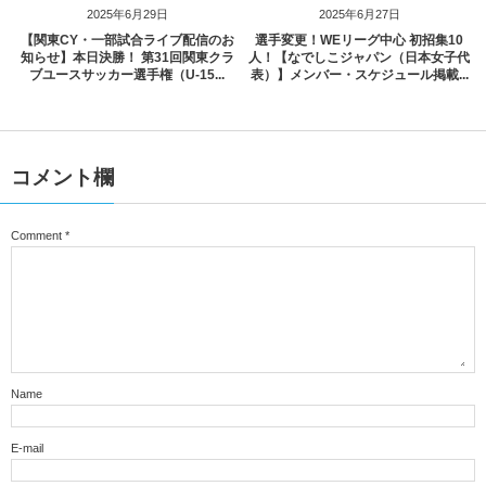
2025年6月29日
2025年6月27日
【関東CY・一部試合ライブ配信のお
選手変更！WEリーグ中心 初招集10
知らせ】本日決勝！ 第31回関東クラ
人！【なでしこジャパン（日本女子代
ブユースサッカー選手権（U-15...
表）】メンバー・スケジュール掲載...
コメント欄
Comment
*
Name
E-mail