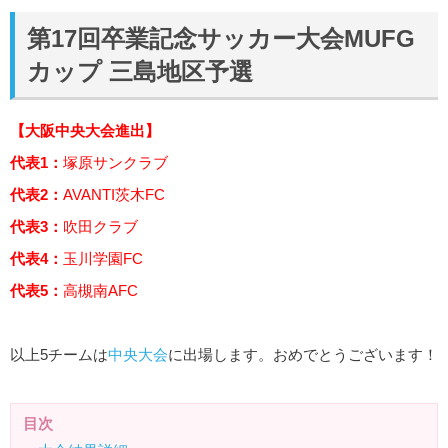
第17回卒業記念サッカー大会MUFG
カップ 三島地区予選
【大阪中央大会進出】
代表1：
塚原サンクラブ
代表2：
AVANTI茨木FC
代表3：
吹田クラブ
代表4：
玉川学園FC
代表5：
高槻南AFC
以上5チームは
中央大会
に出場します。おめでとうございます！
目次