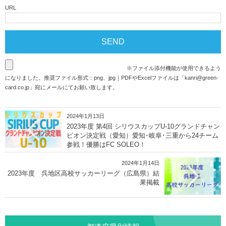
URL
※ファイル添付機能が使用できるよう
になりました。推奨ファイル形式：png、jpg｜PDFやExcelファイルは「
kanri@green-
card.co.jp
」宛にメールにてお願い致します。
2024年1月13日
2023年度 第4回 シリウスカップU-10グランドチャン
ピオン決定戦（愛知）愛知･岐阜･三重から24チーム
参戦！優勝はFC SOLEO！
2024年1月14日
2023年度 呉地区高校サッカーリーグ（広島県）結
果掲載