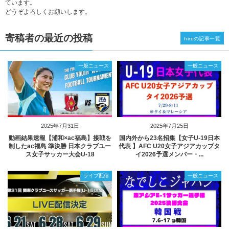
ています。
どうぞよろしくお願いします。
寄稿者の最近の投稿
hiroの記事一覧
一般ニュース
一般ニュース
2025年7月31日
2025年7月25日
動画結果速報【浦和×ac福島】接戦を
国内外から23名招集【女子U-19日本
制したac福島 準決勝 日本クラブユー
代表 】AFC U20女子アジアカップタ
ス女子サッカー大会U-18
イ2026予選メンバー・...
ライブ配信
一般ニュース