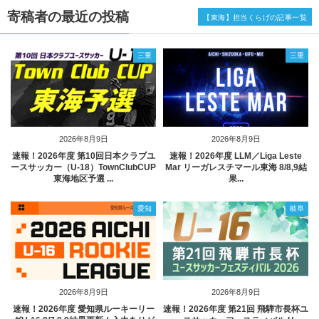
寄稿者の最近の投稿
【東海】担当くらげの記事一覧
三重
三重
2026年8月9日
2026年8月9日
速報！2026年度 第10回日本クラブユ
速報！2026年度 LLM／Liga Leste
ースサッカー（U-18）TownClubCUP
Mar リーガレスチマール東海 8/8,9結
東海地区予選 ...
果...
愛知
岐阜
2026年8月9日
2026年8月9日
速報！2026年度 愛知県ルーキーリー
速報！2026年度 第21回 飛騨市長杯ユ