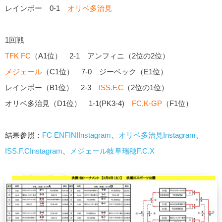
レインボー 0-1
オリベ多治見
1回戦
TFK FC
（A1位） 2-1 アンフィニ（2位の2位）
メジェール
（C1位） 7-0 ジーベック（E1位）
レインボー（B1位） 2-3
ISS.F.C
（2位の1位）
オリベ多治見（D1位） 1-1(PK3-4)
FC,K-GP
（F1位）
結果参照：
FC ENFINIInstagram
、
オリベ多治見Instagram
、
ISS.F.CInstagram
、
メジェール岐阜瑞穂F.C.X