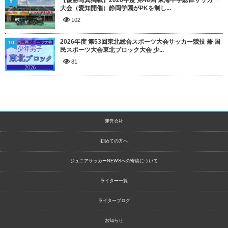
【優勝写真掲載】2026年度 第48回 東海中学総体サッカー
9
大会（愛知開催）静岡学園がPKを制し...
102
2026年度 第53回東北総合スポーツ大会サッカー競技 兼 国
10
民スポーツ大会東北ブロック大会 少...
81
運営会社
初めての方へ
ジュニアサッカーNEWSへの寄稿について
ライター一覧
ライターブログ
お知らせ