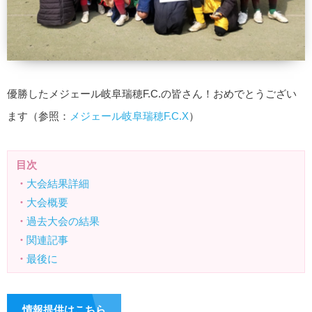
優勝したメジェール岐阜瑞穂F.C.の皆さん！おめでとうござい
ます（参照：
メジェール岐阜瑞穂F.C.X
）
目次
・
大会結果詳細
・
大会概要
・
過去大会の結果
・
関連記事
・
最後に
情報提供はこちら