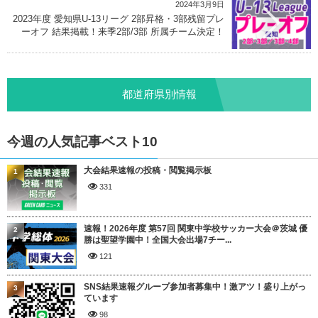
2024年3月9日
2023年度 愛知県U-13リーグ 2部昇格・3部残留プレ
ーオフ 結果掲載！来季2部/3部 所属チーム決定！
都道府県別情報
今週の人気記事ベスト10
大会結果速報の投稿・閲覧掲示板
1
331
速報！2026年度 第57回 関東中学校サッカー大会＠茨城 優
2
勝は聖望学園中！全国大会出場7チー...
121
SNS結果速報グループ参加者募集中！激アツ！盛り上がっ
3
ています
98