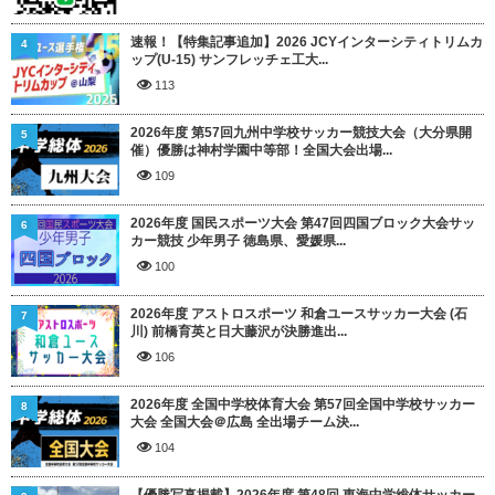
速報！【特集記事追加】2026 JCYインターシティトリムカ
4
ップ(U-15) サンフレッチェ工大...
113
2026年度 第57回九州中学校サッカー競技大会（大分県開
5
催）優勝は神村学園中等部！全国大会出場...
109
2026年度 国民スポーツ大会 第47回四国ブロック大会サッ
6
カー競技 少年男子 徳島県、愛媛県...
100
2026年度 アストロスポーツ 和倉ユースサッカー大会 (石
7
川) 前橋育英と日大藤沢が決勝進出...
106
2026年度 全国中学校体育大会 第57回全国中学校サッカー
8
大会 全国大会＠広島 全出場チーム決...
104