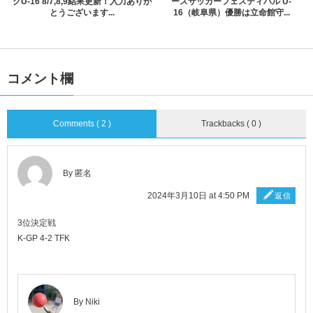
グU-16 8/7,8,9結果更新！入力ありが
ースサッカーフェスティバル U-
とうございます...
16（岐阜県）優勝は立命館守...
コメント欄
Comments ( 2 )
Trackbacks ( 0 )
By 匿名
2024年3月10日 at 4:50 PM
返信
3位決定戦
K-GP 4-2 TFK
By
Niki