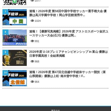
1077
速報！2026年度 第58回中国中学校サッカー選手権大会 優
7
勝は高川学園中学校！岡山学芸館清秀中...
1024
速報！【優勝写真掲載】2026年度 アストロスポーツ金沢ユ
8
ースサッカー大会(石川) 優勝は関...
991
2026年度 U-16プレミアチャンピオンシップ in 富山 優勝は
9
日章学園高校！全結果掲載
968
速報！2026年度 第47回北信越中学総体サッカー競技（富
10
山県開催）優勝は上松･南木曽中学校！F...
964
運営会社