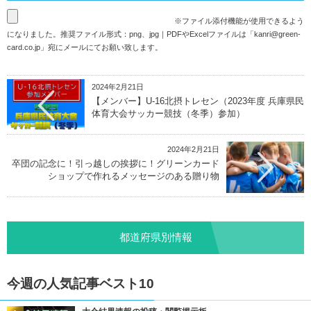
※ファイル添付機能が使用できるよう
になりました。推奨ファイル形式：png、jpg｜PDFやExcelファイルは「
kanri@green-
card.co.jp
」宛にメールにてお願い致します。
2024年2月21日
【メンバー】U-16北摂トレセン（2023年度 兵庫県民
体育大会サッカー競技（冬季）参加）
2024年2月21日
卒団の記念に！引っ越しの挨拶に！グリーンカード
ショップで作れるメッセージのある贈り物
都道府県別情報
今週の人気記事ベスト10