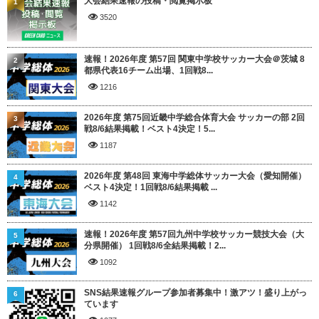
大会結果速報の投稿・閲覧掲示板
1
3520
速報！2026年度 第57回 関東中学校サッカー大会＠茨城 8
2
都県代表16チーム出場、1回戦8...
1216
2026年度 第75回近畿中学総合体育大会 サッカーの部 2回
3
戦8/6結果掲載！ベスト4決定！5...
1187
2026年度 第48回 東海中学総体サッカー大会（愛知開催）
4
ベスト4決定！1回戦8/6結果掲載 ...
1142
速報！2026年度 第57回九州中学校サッカー競技大会（大
5
分県開催） 1回戦8/6全結果掲載！2...
1092
SNS結果速報グループ参加者募集中！激アツ！盛り上がっ
6
ています