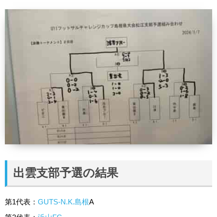
出雲支部予選の結果
第1代表：
GUTS-N.K.島根
A