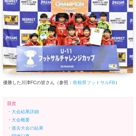
優勝した川津FCの皆さん（参照：
島根県フットサルFB
）
目次
・
大会結果詳細
・
大会概要
・
過去大会の結果