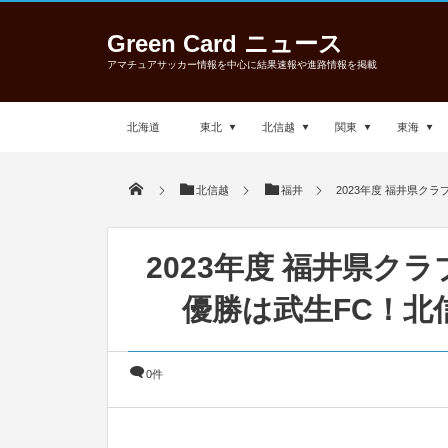
Green Card ニュース
アマチュアサッカー情報を中心に結果速報や進路情報を掲載
北海道
東北
北信越
関東
東海
北信越
福井
2023年度 福井県ク
2023年度 福井県ク
優勝は武生FC！北
0件