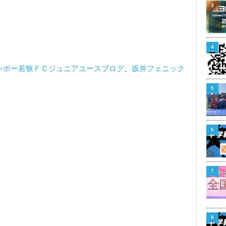
3
4
ンボー若狭ＦＣジュニアユースブログ
、
坂井フェニック
5
6
7
8