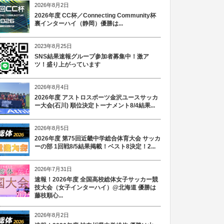
2026年8月2日
2026年度 CC杯／Connecting Community杯
裏インターハイ（静岡）優勝は...
2023年8月25日
SNS結果速報グループ参加者募集中！激ア
ツ！盛り上がっています
2026年8月4日
2026年度 アストロスポーツ金沢ユースサッカ
ー大会(石川) 順位決定トーナメント8/4結果...
2026年8月5日
2026年度 第75回近畿中学総合体育大会 サッカ
ーの部 1回戦8/5結果掲載！ベスト8決定！2...
2026年7月31日
速報！2026年度 全国高校総体女子サッカー競
技大会（女子インターハイ）@北海道 優勝は
藤枝順心...
2026年8月2日