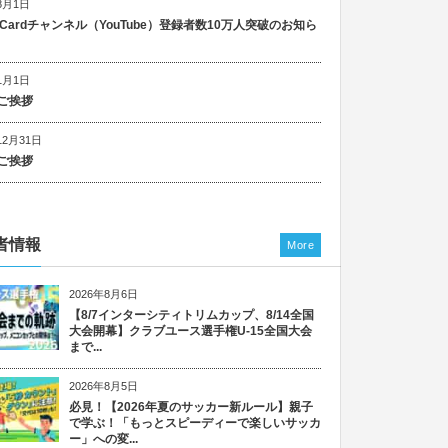
8月1日
n Cardチャンネル（YouTube）登録者数10万人突破のお知ら
1月1日
ご挨拶
12月31日
ご挨拶
者情報
More
2026年8月6日
【8/7インターシティトリムカップ、8/14全国
大会開幕】クラブユース選手権U-15全国大会
まで...
2026年8月5日
必見！【2026年夏のサッカー新ルール】親子
で学ぶ！「もっとスピーディーで楽しいサッカ
ー」への変...