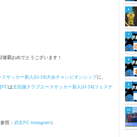
6
7
2連覇おめでとうございます！
8
スサッカー新人(U-14)大会チャンピオンシップ
に、
9
賀FC
は
北信越クラブユースサッカー新人(U-14)フェステ
10
（参照：
武生FC Instagram
）