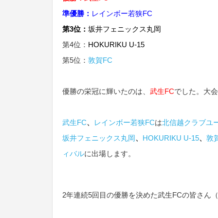
準優勝：
レインボー若狭FC
第3位：
坂井フェニックス丸岡
第4位：
HOKURIKU U-15
第5位：
敦賀FC
優勝の栄冠に輝いたのは、
武生FC
でした。大会
武生FC
、
レインボー若狭FC
は
北信越クラブユー
坂井フェニックス丸岡
、
HOKURIKU U-15
、
敦
ィバル
に出場します。
2年連続5回目の優勝を決めた武生FCの皆さん