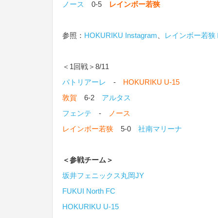
ノース
0-5
レインボー若狭
参照：
HOKURIKU Instagram
、
レインボー若狭
＜1回戦＞8/11
パトリアーレ
-
HOKURIKU U-15
敦賀
6-2
アルタス
フェンテ
-
ノース
レインボー若狭
5-0
社南マリーナ
＜参戦チーム＞
坂井フェニックス丸岡JY
FUKUI North FC
HOKURIKU U-15