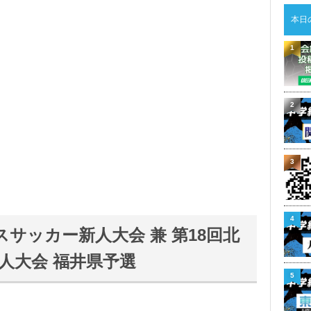
本日
1
2
3
4
スサッカー新人大会 兼 第18回北
人大会 福井県予選
5