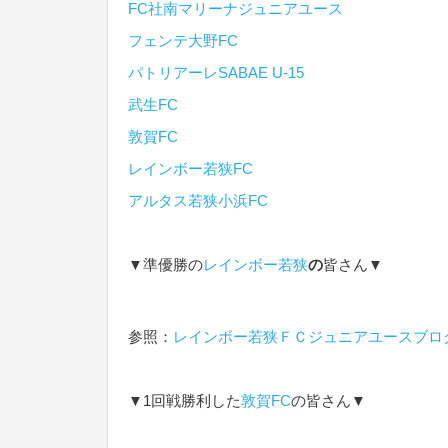
FC社南マリーナジュニアユース
フェンテ大野FC
パトリアーレSABAE U-15
武生FC
敦賀FC
レインボー若狭FC
アルタス若狭小浜FC
▼準優勝の
レインボー若狭
の
皆さん▼
参照：
レインボー若狭ＦＣジュニアユースブロ
▼1回戦勝利した
敦賀FC
の皆さん▼