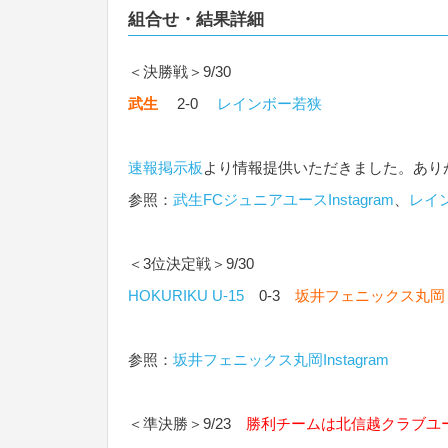
組合せ・結果詳細
＜決勝戦＞9/30
武生
2-0
レインボー若狭
速報掲示板
より情報提供いただきました。あり
参照：
武生FCジュニアユースInstagram
、
レイ
＜3位決定戦＞9/30
HOKURIKU U-15
0-3
坂井フェニックス丸岡
参照：
坂井フェニックス丸岡Instagram
＜準決勝＞9/23
勝利チームは
北信越クラブユー