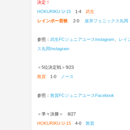
決定！
HOKURIKU U-15
1-4
武生
レインボー若狭
2-0
坂井フェニックス丸岡
参照：
武生FCジュニアユースInstagram
、
レイ
ス丸岡Instagram
＜5位決定戦＞9/23
敦賀
1-0
ノース
参照：
敦賀FCジュニアユースFacebook
＜準々決勝＞ 8/27
HOKURIKU U-15
4-0
敦賀