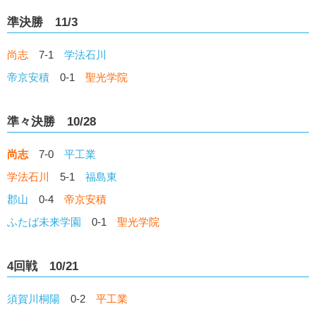
準決勝 11/3
尚志
7-1
学法石川
帝京安積
0-1
聖光学院
準々決勝 10/28
尚志
7-0
平工業
学法石川
5-1
福島東
郡山
0-4
帝京安積
ふたば未来学園
0-1
聖光学院
4回戦 10/21
須賀川桐陽
0-2
平工業