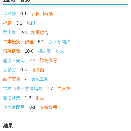
1回戦 9/30
福島南
0-1
須賀川桐陽
福島
3-1
原町
郡山東
2-3
相馬総合
二本松実・伊達
5-1
あさか開成
清陵情報
10-0
相馬農
・
勿来
船引
・
光南
2-4
福島高専
喜多方
0-3
福島西
白河実業
-
勿来工業
福島明成
・
学法福島
1-7
白河旭
若松商業
1-2
本宮
小名浜開星
0-1
安積黎明
結果