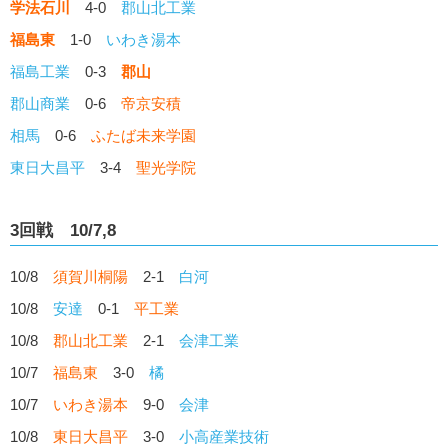
学法石川
4-0
郡山北工業
福島東
1-0
いわき湯本
福島工業
0-3
郡山
郡山商業
0-6
帝京安積
相馬
0-6
ふたば未来学園
東日大昌平
3-4
聖光学院
3回戦 10/7,8
10/8
須賀川桐陽
2-1
白河
10/8
安達
0-1
平工業
10/8
郡山北工業
2-1
会津工業
10/7
福島東
3-0
橘
10/7
いわき湯本
9-0
会津
10/8
東日大昌平
3-0
小高産業技術