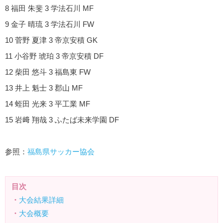
8 福田 朱斐 3 学法石川 MF
9 金子 晴琉 3 学法石川 FW
10 菅野 夏津 3 帝京安積 GK
11 小谷野 琥珀 3 帝京安積 DF
12 柴田 悠斗 3 福島東 FW
13 井上 魁士 3 郡山 MF
14 蛭田 光来 3 平工業 MF
15 岩﨑 翔哉 3 ふたば未来学園 DF
参照：
福島県サッカー協会
目次
・
大会結果詳細
・
大会概要