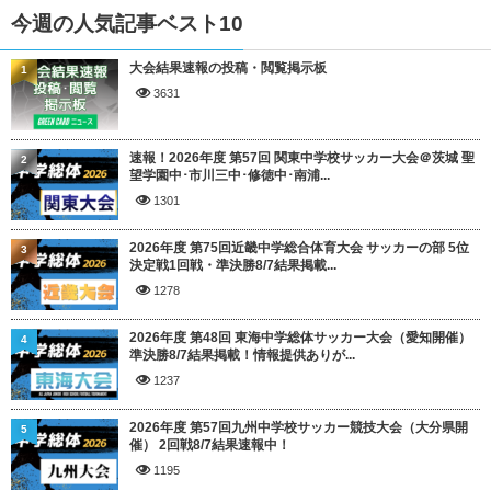
今週の人気記事ベスト10
大会結果速報の投稿・閲覧掲示板
1
3631
速報！2026年度 第57回 関東中学校サッカー大会＠茨城 聖
2
望学園中･市川三中･修徳中･南浦...
1301
2026年度 第75回近畿中学総合体育大会 サッカーの部 5位
3
決定戦1回戦・準決勝8/7結果掲載...
1278
2026年度 第48回 東海中学総体サッカー大会（愛知開催）
4
準決勝8/7結果掲載！情報提供ありが...
1237
2026年度 第57回九州中学校サッカー競技大会（大分県開
5
催） 2回戦8/7結果速報中！
1195