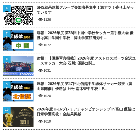
SNS結果速報グループ参加者募集中！激アツ！盛り上がっ
6
ています
1126
速報！2026年度 第58回中国中学校サッカー選手権大会 優
7
勝は高川学園中学校！岡山学芸館清秀中...
1072
速報！【優勝写真掲載】2026年度 アストロスポーツ金沢ユ
8
ースサッカー大会(石川) 優勝は関...
1031
速報！2026年度 第47回北信越中学総体サッカー競技（富
9
山県開催）優勝は上松･南木曽中学校！F...
1020
2026年度 U-16プレミアチャンピオンシップ in 富山 優勝は
10
日章学園高校！全結果掲載
1019