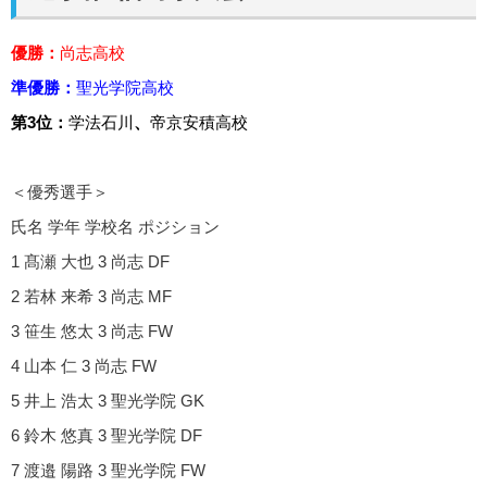
優勝：
尚志高校
準優勝：
聖光学院高校
第3位：
学法石川
、
帝京安積高校
＜優秀選手＞
氏名 学年 学校名 ポジション
1 髙瀬 大也 3 尚志 DF
2 若林 来希 3 尚志 MF
3 笹生 悠太 3 尚志 FW
4 山本 仁 3 尚志 FW
5 井上 浩太 3 聖光学院 GK
6 鈴木 悠真 3 聖光学院 DF
7 渡邉 陽路 3 聖光学院 FW