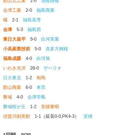
郡山北工業
1-0
清陵情報
会津工業
2-0
福島商業
橘
2-1
福島高専
会津
5-3
福島西
東日大昌平
9-0
白河実業
小高産業技術
5-0
喜多方桐桜
福島成蹊
4-0
白河旭
いわき光洋
28-0
ザベリオ
日大東北
1-2
相馬
郡山商業
6-0
本宮
磐城
4-0
会津学鳳
磐城桜が丘
1-2
安積黎明
須賀川創英館
1-1（延長0-0,PK4-3）
安積