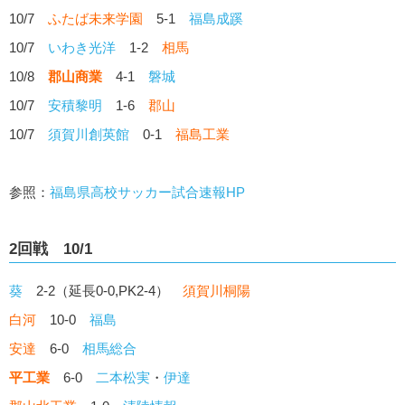
10/7
ふたば未来学園
5-1
福島成蹊
10/7
いわき光洋
1-2
相馬
10/8
郡山商業
4-1
磐城
10/7
安積黎明
1-6
郡山
10/7
須賀川創英館
0-1
福島工業
参照：
福島県高校サッカー試合速報HP
2回戦 10/1
葵
2-2（延長0-0,PK2-4）
須賀川桐陽
白河
10-0
福島
安達
6-0
相馬総合
平工業
6-0
二本松実
・
伊達