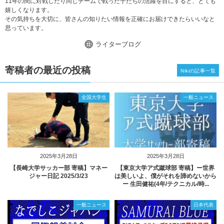
11年の間に対戦したり同じチームで戦った子たちの活躍を目にすると、とても
嬉しくなります。
その気持ちを大切に、皆さんの知りたい情報を正確にお届けできたらいいなと
思っています。
ライターブログ
寄稿者の最近の投稿
Nikiの記事一覧
全国大学生
一般ニュース
2025年3月28日
2025年3月28日
【長崎大学サッカー部 寄稿】マネー
【東京大学ア式蹴球部 寄稿】ー世界
ジャー日記 2025/3/23
は美しいよ、僕がそれを諦めないから
ー 生田健祐(4年/テクニカル/時...
一般ニュース
日本代表