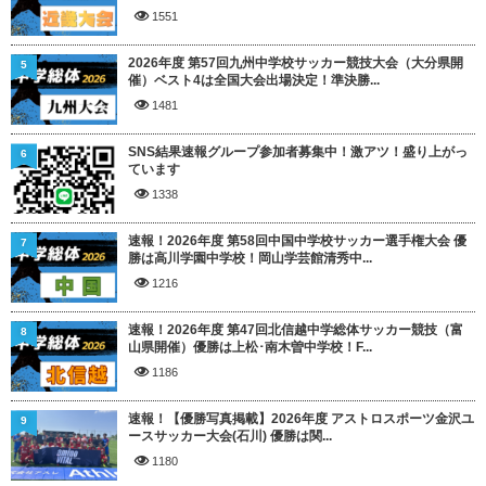
1551
2026年度 第57回九州中学校サッカー競技大会（大分県開
5
催）ベスト4は全国大会出場決定！準決勝...
1481
SNS結果速報グループ参加者募集中！激アツ！盛り上がっ
6
ています
1338
速報！2026年度 第58回中国中学校サッカー選手権大会 優
7
勝は高川学園中学校！岡山学芸館清秀中...
1216
速報！2026年度 第47回北信越中学総体サッカー競技（富
8
山県開催）優勝は上松･南木曽中学校！F...
1186
速報！【優勝写真掲載】2026年度 アストロスポーツ金沢ユ
9
ースサッカー大会(石川) 優勝は関...
1180