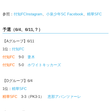
参照：
付知FCInstagram
、
小泉少年SC Facebook
、
精華SFC
予選（6/4、6/11,？）
【Aグループ】6/11
1位：
付知FC
付知FC
9-0
妻木
付知FC
5-0
ホワイトキッカーズ
【Dグループ】6/4
1位：
精華SFC
精華SFC
3-3（PK3-1）
恵那アバンツァーレ