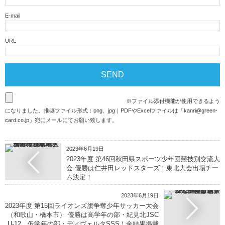
E-mail
URL
※ファイル添付機能が使用できるよう
になりました。推奨ファイル形式：png、jpg｜PDFやExcelファイルは「
kanri@green-
card.co.jp
」宛にメールにてお願い致します。
2023年6月19日
2023年度 第46回秋田県スポーツ少年団競技別交流大
会 優勝は仁井田レッドスターズ！東北大会出場チー
ム決定！
2023年6月19日
2023年度 第15回ライオンズ旗争奪少年サッカー大会
（和歌山・橋本市） 優勝は高学年の部・紀見北JSC
U-12、低学年の部・ディヴェルタSSS！全結果掲載