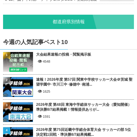
都道府県別情報
今週の人気記事ベスト10
大会結果速報の投稿・閲覧掲示板
1
4548
速報！2026年度 第57回 関東中学校サッカー大会＠茨城 聖
2
望学園中･市川三中･修徳中･南浦...
1625
2026年度 第48回 東海中学総体サッカー大会（愛知開催）
3
準決勝8/7結果掲載！情報提供ありが...
1591
2026年度 第75回近畿中学総合体育大会 サッカーの部 5位
4
決定戦1回戦・準決勝8/7結果掲載...