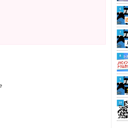
6
7
8
9
？
10