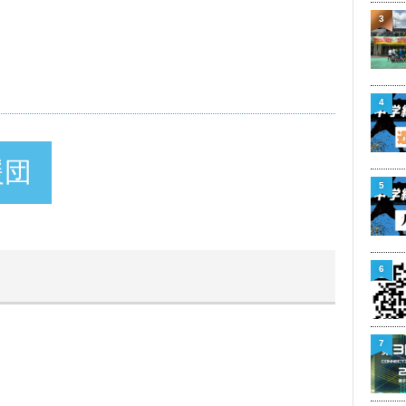
3
4
援団
5
6
7