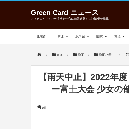
Green Card ニュース
アマチュアサッカー情報を中心に結果速報や進路情報を掲載
北海道
東北
北信越
関東
東海
東海
静岡
静岡小学生
【
【雨天中止】2022年
ー富士大会 少女の部
0件