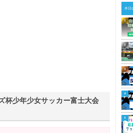
本日
1
2
3
4
ズ杯少年少女サッカー富士大会
5