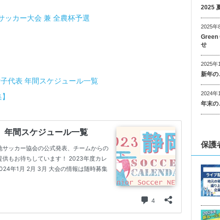
202
制サッカー大会 兼 全農杯予選
2025年
Gree
せ
2025年
新年の
女子代表 年間スケジュール一覧
2024年
集】
年末の
保護