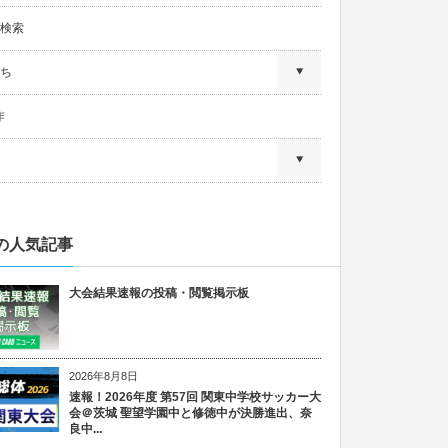
検索
ち
作
の人気記事
大会結果速報の投稿・閲覧掲示板
2026年8月8日
速報！2026年度 第57回 関東中学校サッカー大
会＠茨城 聖望学園中と修徳中が決勝進出、奈
良中...