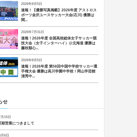
2026年8月5日
速報！【優勝写真掲載】2026年度 アストロス
ポーツ金沢ユースサッカー大会(石川) 優勝は
関...
2026年7月31日
速報！2026年度 全国高校総体女子サッカー競
技大会（女子インターハイ）@北海道 優勝は
藤枝順心...
2026年8月5日
速報！2026年度 第58回中国中学校サッカー選
手権大会 優勝は高川学園中学校！岡山学芸館
清秀中...
らせ
7月15日
6 夏期営業につきまして
8月6日